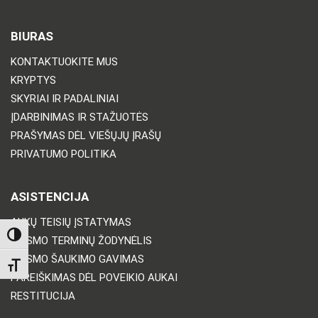
BIURAS
KONTAKTUOKITE MUS
KRYPTYS
SKYRIAI IR PADALINIAI
ĮDARBINIMAS IR STAŽUOTĖS
PRAŠYMAS DĖL VIEŠŲJŲ ĮRAŠŲ
PRIVATUMO POLITIKA
ASISTENCIJA
AUKŲ TEISIŲ ĮSTATYMAS
TOGGLE HIGH CONTRAST
TEISMO TERMINŲ ŽODYNĖLIS
TEISMO ŠAUKIMO GAVIMAS
TOGGLE FONT SIZE
PAREIŠKIMAS DĖL POVEIKIO AUKAI
RESTITUCIJA