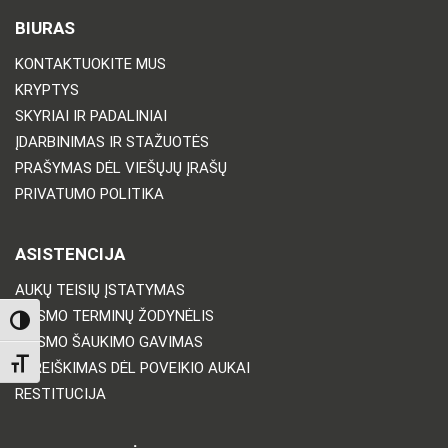
BIURAS
KONTAKTUOKITE MUS
KRYPTYS
SKYRIAI IR PADALINIAI
ĮDARBINIMAS IR STAŽUOTĖS
PRAŠYMAS DĖL VIEŠŲJŲ ĮRAŠŲ
PRIVATUMO POLITIKA
ASISTENCIJA
AUKŲ TEISIŲ ĮSTATYMAS
TEISMO TERMINŲ ŽODYNĖLIS
TOGGLE HIGH CONTRAST
TEISMO ŠAUKIMO GAVIMAS
TOGGLE FONT SIZE
PAREIŠKIMAS DĖL POVEIKIO AUKAI
RESTITUCIJA