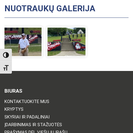
NUOTRAUKŲ GALERIJA
TOGGLE HIGH CONTRAST
TOGGLE FONT SIZE
BIURAS
KONTAKTUOKITE MUS
KRYPTYS
SKYRIAI IR PADALINIAI
ĮDARBINIMAS IR STAŽUOTĖS
PRAŠYMAS DĖL VIEŠŲJŲ ĮRAŠŲ