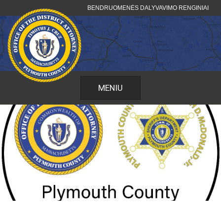
Pereiti
BENDRUOMENĖS DALYVAVIMO RENGINIAI
prie
turinio
MENIU