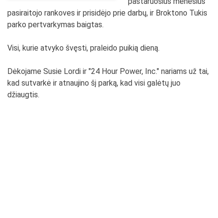
pastaruosius mėnesius
pasiraitojo rankoves ir prisidėjo prie darbų, ir Broktono Tukis
parko pertvarkymas baigtas.
Visi, kurie atvyko švęsti, praleido puikią dieną.
Dėkojame Susie Lordi ir "24 Hour Power, Inc." nariams už tai,
kad sutvarkė ir atnaujino šį parką, kad visi galėtų juo
džiaugtis.