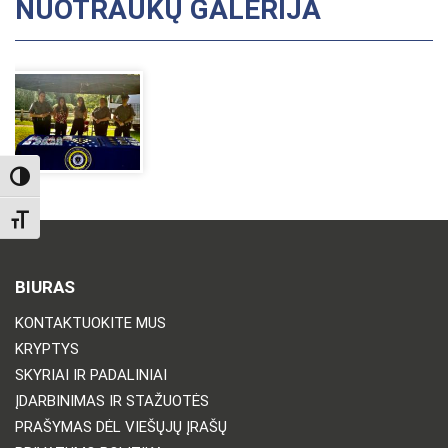
NUOTRAUKŲ GALERIJA
TOGGLE HIGH CONTRAST
TOGGLE FONT SIZE
BIURAS
KONTAKTUOKITE MUS
KRYPTYS
SKYRIAI IR PADALINIAI
ĮDARBINIMAS IR STAŽUOTĖS
PRAŠYMAS DĖL VIEŠŲJŲ ĮRAŠŲ