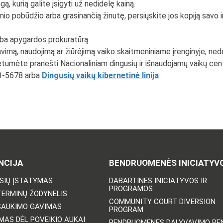
gą, kurią galite įsigyti už nedidelę kainą.
nio pobūdžio arba grasinančią žinutę, persiųskite jos kopiją savo i
 arba apygardos prokuratūrą.
vimą, naudojimą ar žiūrėjimą vaiko skaitmeniniame įrenginyje, nedel
ėtumėte pranešti Nacionaliniam dingusių ir išnaudojamų vaikų cen
43-5678 arba
Dingusių vaikų kibernetinė linija
NCIJA
BENDRUOMENĖS INICIATYV
ISIŲ ĮSTATYMAS
DABARTINĖS INICIATYVOS IR
PROGRAMOS
TERMINŲ ŽODYNĖLIS
COMMUNITY COURT DIVERSION
ŠAUKIMO GAVIMAS
PROGRAM
MAS DĖL POVEIKIO AUKAI
BENDRUOMENĖS DALYVAVIMO REN