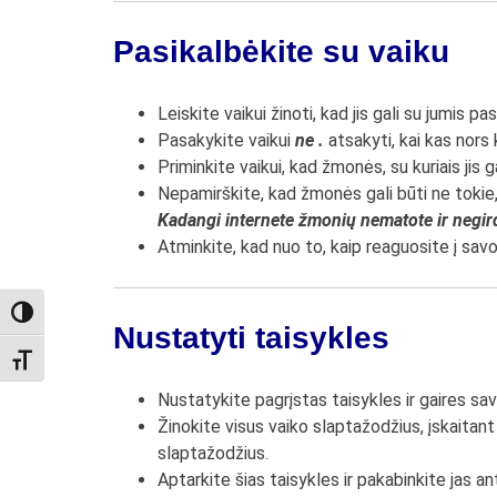
Pasikalbėkite su vaiku
Leiskite vaikui žinoti, kad jis gali su jumis p
Pasakykite vaikui
ne .
atsakyti, kai kas nors
Priminkite vaikui, kad žmonės, su kuriais jis 
Nepamirškite, kad žmonės gali būti ne tokie,
Kadangi internete žmonių nematote ir negir
Atminkite, kad nuo to, kaip reaguosite į savo v
TOGGLE HIGH CONTRAST
Nustatyti taisykles
TOGGLE FONT SIZE
Nustatykite pagrįstas taisykles ir gaires sav
Žinokite visus vaiko slaptažodžius, įskaitant 
slaptažodžius.
Aptarkite šias taisykles ir pakabinkite jas a