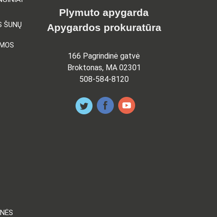
Plymuto apygarda
S ŠUNŲ
Apygardos prokuratūra
AMOS
166 Pagrindinė gatvė
Broktonas, MA 02301
508-584-8120
ENĖS