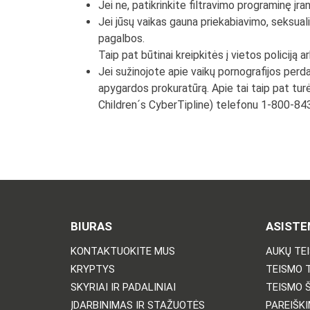
Jei ne, patikrinkite filtravimo programinę įran
Jei jūsų vaikas gauna priekabiavimo, seksuali
pagalbos.
Taip pat būtinai kreipkitės į vietos policiją
Jei sužinojote apie vaikų pornografijos perda
apygardos prokuratūrą. Apie tai taip pat tur
Children´s CyberTipline) telefonu 1-800-8
BIURAS
ASISTE
KONTAKTUOKITE MUS
AUKŲ TE
KRYPTYS
TEISMO 
SKYRIAI IR PADALINIAI
TEISMO 
ĮDARBINIMAS IR STAŽUOTĖS
PAREIŠKI