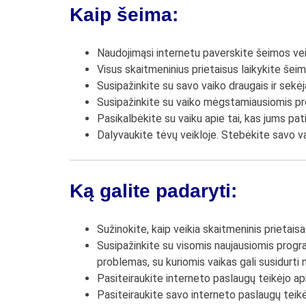
Kaip šeima:
Naudojimąsi internetu paverskite šeimos vei
Visus skaitmeninius prietaisus laikykite še
Susipažinkite su savo vaiko draugais ir sekėjais
Susipažinkite su vaiko mėgstamiausiomis pr
Pasikalbėkite su vaiku apie tai, kas jums pat
Dalyvaukite tėvų veikloje. Stebėkite savo vai
Ką galite padaryti:
Sužinokite, kaip veikia skaitmeninis prietaisa
Susipažinkite su visomis naujausiomis program
problemas, su kuriomis vaikas gali susidurti
Pasiteiraukite interneto paslaugų teikėjo ap
Pasiteiraukite savo interneto paslaugų teikėj