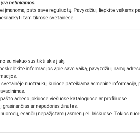
r
yra
netinkamos.
jei įmanoma, pats save reguliuotų. Pavyzdžiui, liepkite vaikams para
esilankyti tam tikrose svetainėse.
o su niekuo susitikti akis į akį.
 neskelbkite informacijos apie savo vaiką, pavyzdžiui, namų adre
macijos.
 svetainėje nuotraukų, kuriose pateikiama asmeninė informacija, p
pavadinimas.
 pašto adreso jokiuose viešuose kataloguose ar profiliuose.
į grasinančias ar nepadorias žinutes.
 nuorodų, esančių nepažįstamų asmenų el. laiškuose. Tokios nuorod