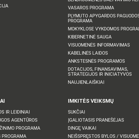
CIJA
VASAROS PROGRAMA
PLYMUTO APYGARDOS PAGUODO
PROGRAMA
MOKYKLOSE VYKDOMOS PROGR
KIBERNETINĖ SAUGA
VISUOMENĖS INFORMAVIMAS
KABELINĖS LAIDOS
ANKSTESNĖS PROGRAMOS
DOTACIJOS, FINANSAVIMAS,
STRATEGIJOS IR INICIATYVOS
NAUJIENLAIŠKIAI
AI
IMKITĖS VEIKSMŲ
S IR LEIDINIAI
SUKČIAI
UGOS AGENTŪROS
ĮGALIOTASIS PRANEŠĖJAS
ŽINIMO PROGRAMA
DINGĘ VAIKAI
S PROGRAMA
NEIŠSPRĘSTOS BYLOS / VISUOM