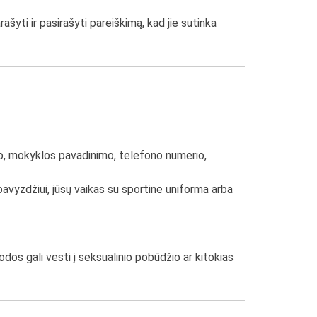
šyti ir pasirašyti pareiškimą, kad jie sutinka
so, mokyklos pavadinimo, telefono numerio,
avyzdžiui, jūsų vaikas su sportine uniforma arba
os gali vesti į seksualinio pobūdžio ar kitokias