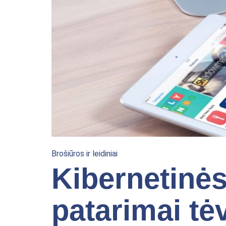
Brošiūros ir leidiniai
Kibernetinė
patarimai t