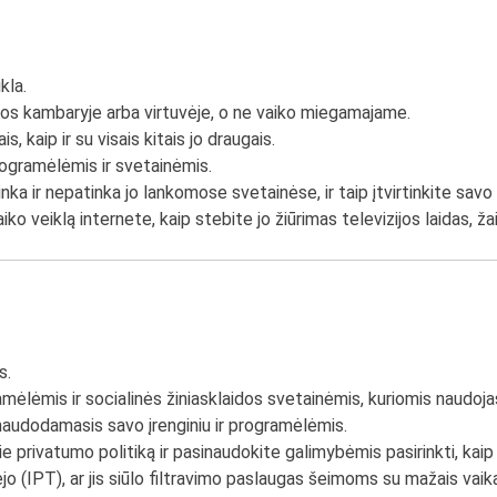
kla.
imos kambaryje arba virtuvėje, o ne vaiko miegamajame.
, kaip ir su visais kitais jo draugais.
ogramėlėmis ir svetainėmis.
inka ir nepatinka jo lankomose svetainėse, ir taip įtvirtinkite savo
ko veiklą internete, kaip stebite jo žiūrimas televizijos laidas, ž
s.
ėlėmis ir socialinės žiniasklaidos svetainėmis, kuriomis naudojasi
 naudodamasis savo įrenginiu ir programėlėmis.
ie privatumo politiką ir pasinaudokite galimybėmis pasirinkti, ka
o (IPT), ar jis siūlo filtravimo paslaugas šeimoms su mažais vaika