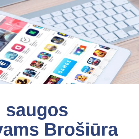
s saugos
ėvams Brošiūra