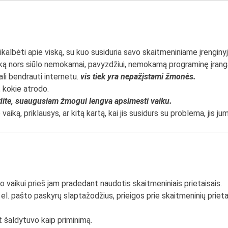
asikalbėti apie viską, su kuo susiduria savo skaitmeniniame įrenginyj
 ką nors siūlo nemokamai, pavyzdžiui, nemokamą programinę įrangą
gali bendrauti internetu.
vis tiek yra nepažįstami žmonės.
 kokie atrodo.
dite, suaugusiam žmogui lengva apsimesti vaiku.
aiką, priklausys, ar kitą kartą, kai jis susidurs su problema, jis ju
o vaikui prieš jam pradedant naudotis skaitmeniniais prietaisais.
el. pašto paskyrų slaptažodžius, prieigos prie skaitmeninių prietai
nt šaldytuvo kaip priminimą.