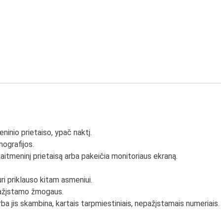
ninio prietaiso, ypač naktį.
ografijos.
skaitmeninį prietaisą arba pakeičia monitoriaus ekraną.
ri priklauso kitam asmeniui.
epažįstamo žmogaus.
 jis skambina, kartais tarpmiestiniais, nepažįstamais numeriais.