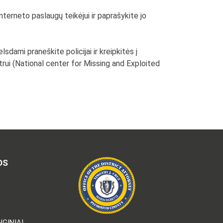
nterneto paslaugų teikėjui ir paprašykite jo
sdami praneškite policijai ir kreipkitės į
trui (National center for Missing and Exploited
OS
GINIAI