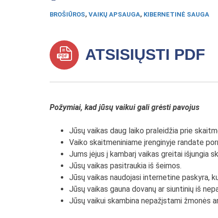
BROŠIŪROS
,
VAIKŲ APSAUGA
,
KIBERNETINĖ SAUGA
ATSISIŲSTI PDF
Požymiai, kad jūsų vaikui gali grėsti pavojus
Jūsų vaikas daug laiko praleidžia prie skaitme
Vaiko skaitmeniniame įrenginyje randate porn
Jums įėjus į kambarį vaikas greitai išjungia 
Jūsų vaikas pasitraukia iš šeimos.
Jūsų vaikas naudojasi internetine paskyra, ku
Jūsų vaikas gauna dovanų ar siuntinių iš n
Jūsų vaikui skambina nepažįstami žmonės arba