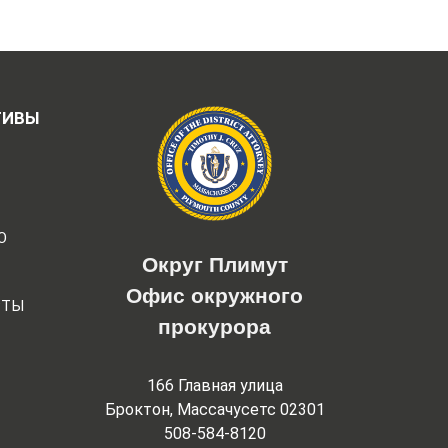
ТИВЫ
Ю
Округ Плимут
Офис окружного
РТЫ
прокурора
166 Главная улица
Броктон, Массачусетс 02301
508-584-8120