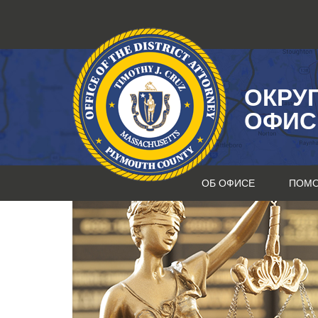
Перейти
к
содержанию
ОКРУ
ОФИС
ОБ ОФИСЕ
ПОМ