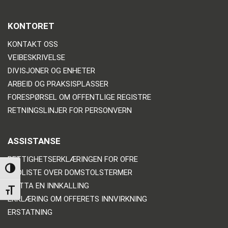
KONTORET
KONTAKT OSS
VEIBESKRIVELSE
DIVISJONER OG ENHETER
ARBEID OG PRAKSISPLASSER
FORESPØRSEL OM OFFENTLIGE REGISTRE
RETNINGSLINJER FOR PERSONVERN
ASSISTANSE
RETTIGHETSERKLÆRINGEN FOR OFRE
TOGGLE HIGH CONTRAST
ORDLISTE OVER DOMSTOLSTERMER
MOTTA EN INNKALLING
TOGGLE FONT SIZE
ERKLÆRING OM OFFERETS INNVIRKNING
ERSTATNING