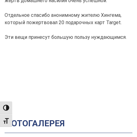
жертв домашнего насилия очень успешной.
Отдельное спасибо анонимному жителю Хингема,
который пожертвовал 20 подарочных карт Target.
Эти вещи принесут большую пользу нуждающимся.
TOGGLE HIGH CONTRAST
ФОТОГАЛЕРЕЯ
TOGGLE FONT SIZE