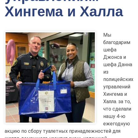
Хингема и Халла
Мы
благодарим
шефа
Джонса и
шефа Данна
из
полицейских
управлений
Хингема и
Халла.
за то,
что сделали
нашу 4-ю
ежегодную
акцию по сбору туалетных принадлежностей для