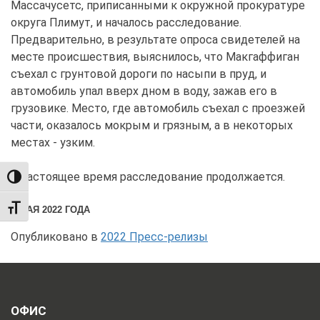
Массачусетс, приписанными к окружной прокуратуре
округа Плимут, и началось расследование.
Предварительно, в результате опроса свидетелей на
месте происшествия, выяснилось, что Макгаффиган
съехал с грунтовой дороги по насыпи в пруд, и
автомобиль упал вверх дном в воду, зажав его в
грузовике. Место, где автомобиль съехал с проезжей
части, оказалось мокрым и грязным, а в некоторых
местах - узким.
В настоящее время расследование продолжается.
TOGGLE HIGH CONTRAST
TOGGLE FONT SIZE
1 МАЯ 2022 ГОДА
Опубликовано в
2022 Пресс-релизы
ОФИС