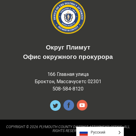
Округ Плимут
Офис окружного прокурора
166 Главная улица
Броктон, Массачусетс 02301
508-584-8120
COPYRIGHT © 2026 PLYMOUTH COUNTY DISTRICT ATTORNEY'S OFFICE. ALL
RIGHTS RESERVED.
Русский