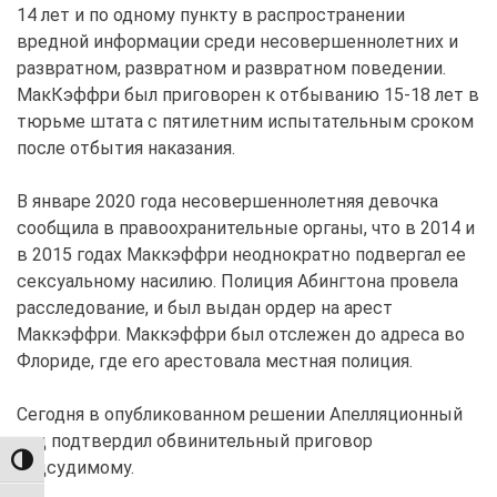
14 лет и по одному пункту в распространении
вредной информации среди несовершеннолетних и
развратном, развратном и развратном поведении.
МакКэффри был приговорен к отбыванию 15-18 лет в
тюрьме штата с пятилетним испытательным сроком
после отбытия наказания.
В январе 2020 года несовершеннолетняя девочка
сообщила в правоохранительные органы, что в 2014 и
в 2015 годах Маккэффри неоднократно подвергал ее
сексуальному насилию. Полиция Абингтона провела
расследование, и был выдан ордер на арест
Маккэффри. Маккэффри был отслежен до адреса во
Флориде, где его арестовала местная полиция.
Сегодня в опубликованном решении Апелляционный
суд подтвердил обвинительный приговор
TOGGLE HIGH CONTRAST
подсудимому.