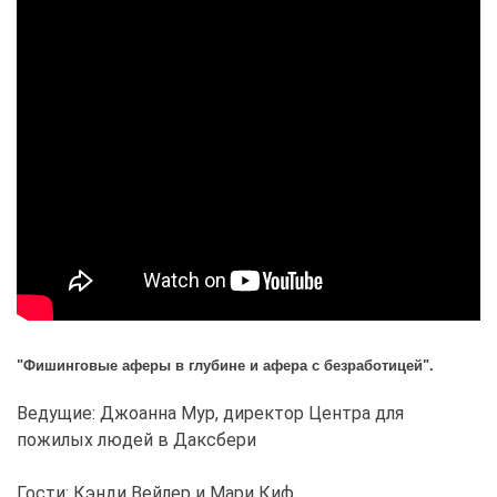
"Фишинговые аферы в глубине и афера с безработицей".
Ведущие: Джоанна Мур, директор Центра для
пожилых людей в Даксбери
Гости: Кэнди Вейлер и Мари Киф