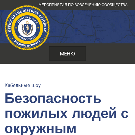
Перейти
МЕРОПРИЯТИЯ ПО ВОВЛЕЧЕНИЮ СООБЩЕСТВА
к
содержанию
МЕНЮ
Кабельные шоу
Безопасность
пожилых людей с
окружным