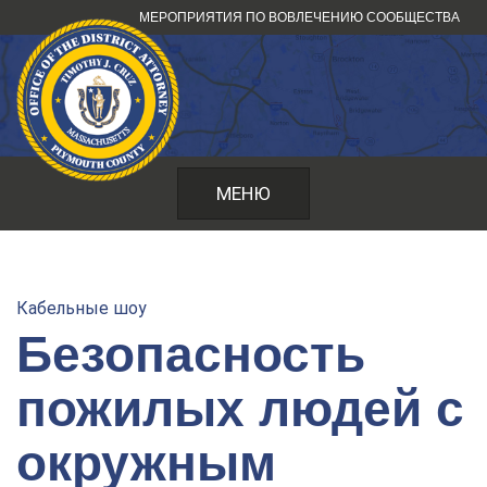
Перейти
МЕРОПРИЯТИЯ ПО ВОВЛЕЧЕНИЮ СООБЩЕСТВА
к
содержанию
МЕНЮ
Кабельные шоу
Безопасность
пожилых людей с
окружным