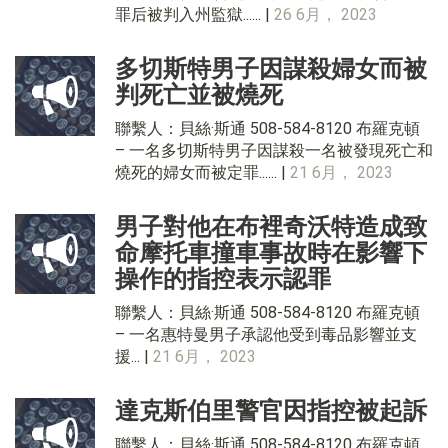
罪后被判入州監獄...... |
26 6月， 2023
多切斯特男子因謀殺婦女而被
判死亡並被燒死
聯繫人：貝絲·斯通 508-584-8120 布羅克頓
– 一名多切斯特男子因謀殺一名被發現死亡和
燒死的婦女而被定罪...... |
21 6月， 2023
男子對他在布裡奇沃特造成致
命摩托車撞車事故時在影響下
操作的指控表示認罪
聯繫人：貝絲·斯通 508-584-8120 布羅克頓
– 一名惠特曼男子承認他受到毒品影響並支
援... |
21 6月， 2023
達克斯伯里警官因指控被起訴
聯繫人：貝絲·斯通 508-584-8120 布羅克頓