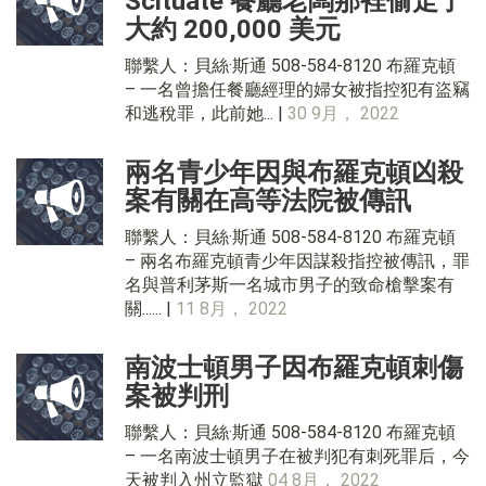
Scituate 餐廳老闆那裡偷走了
大約 200,000 美元
聯繫人：貝絲·斯通 508-584-8120 布羅克頓
– 一名曾擔任餐廳經理的婦女被指控犯有盜竊
和逃稅罪，此前她... |
30 9月， 2022
兩名青少年因與布羅克頓凶殺
案有關在高等法院被傳訊
聯繫人：貝絲·斯通 508-584-8120 布羅克頓
– 兩名布羅克頓青少年因謀殺指控被傳訊，罪
名與普利茅斯一名城市男子的致命槍擊案有
關...... |
11 8月， 2022
南波士頓男子因布羅克頓刺傷
案被判刑
聯繫人：貝絲·斯通 508-584-8120 布羅克頓
– 一名南波士頓男子在被判犯有刺死罪后，今
天被判入州立監獄
04 8月， 2022