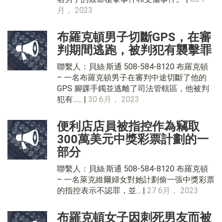
月， 2023
布羅克頓男子切斷GPS，在審
判期間逃跑，被判犯有襲擊罪
聯繫人：貝絲·斯通 508-584-8120 布羅克頓
– 一名布羅克頓男子在審判中途切斷了他的
GPS 腳踝手鐲並逃離了司法管轄區，他被判
犯有...... |
30 6月， 2023
便利店店員被指控作為竊取
300萬美元中獎彩票計劃的一
部分
聯繫人：貝絲·斯通 508-584-8120 布羅克頓
– 一名萊克維爾婦女對她計劃偷一張中獎彩票
的指控表示不認罪，並... |
27 6月， 2023
布羅克頓女子因刺死男友而被