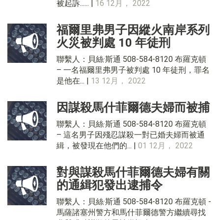
被起訴...... |
16 12月， 2022
福爾里弗男子因縱火南岸系列
火災被判處 10 年徒刑
聯繫人：貝絲·斯通 508-584-8120 布羅克頓
– 一名福爾里弗男子被判處 10 年徒刑，罪名
是他在... |
13 12月， 2022
因謀殺馬什菲爾德夫婦而被捕
聯繫人：貝絲·斯通 508-584-8120 布羅克頓
– 這名男子因殘忍謀殺一對已婚夫婦而被通
緝，被發現在他們的... |
01 12月， 2022
對與謀殺馬什菲爾德夫婦有關
的通緝犯發出逮捕令
聯繫人：貝絲·斯通 508-584-8120 布羅克頓 -
馬薩諸塞州警方和馬什菲爾德警方繼續尋找