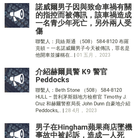
諾威爾男子因與致命車禍有關
的指控而被傳訊，該車禍造成
一名青少年死亡，另外兩人受
傷
聯繫人：貝絲·斯通 （508） 584-8120 布羅
克頓 – 一名諾威爾男子今天被傳訊，罪名是
他開車並據稱在... |
01 五月， 2023
介紹赫爾員警 K9 警官
Peddocks
聯繫人：Beth Stone （508） 584-8120
HULL – 普利茅斯縣地方檢察官 Timothy J.
Cruz 和赫爾警察局長 John Dunn 自豪地介紹
Peddocks,... |
28 4月， 2023
男子在Hingham蘋果商店墜機
事故中被起訴，造成一人死