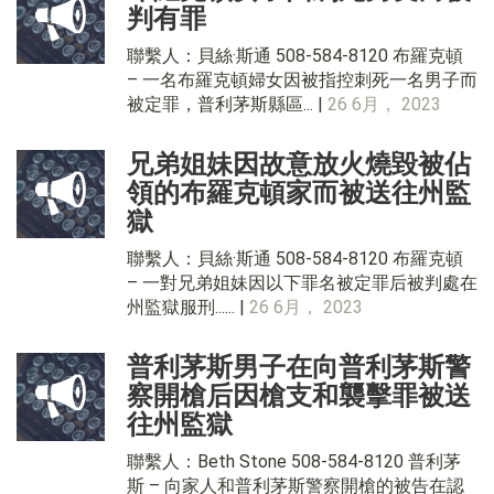
判有罪
聯繫人：貝絲·斯通 508-584-8120 布羅克頓
– 一名布羅克頓婦女因被指控刺死一名男子而
被定罪，普利茅斯縣區... |
26 6月， 2023
兄弟姐妹因故意放火燒毀被佔
領的布羅克頓家而被送往州監
獄
聯繫人：貝絲·斯通 508-584-8120 布羅克頓
– 一對兄弟姐妹因以下罪名被定罪后被判處在
州監獄服刑...... |
26 6月， 2023
普利茅斯男子在向普利茅斯警
察開槍后因槍支和襲擊罪被送
往州監獄
聯繫人：Beth Stone 508-584-8120 普利茅
斯 – 向家人和普利茅斯警察開槍的被告在認