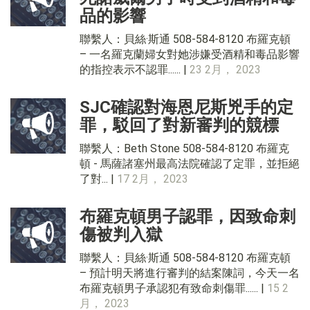
品的影響
聯繫人：貝絲·斯通 508-584-8120 布羅克頓
– 一名羅克蘭婦女對她涉嫌受酒精和毒品影響
的指控表示不認罪...... |
23 2月， 2023
SJC確認對海恩尼斯兇手的定
罪，駁回了對新審判的競標
聯繫人：Beth Stone 508-584-8120 布羅克
頓 - 馬薩諸塞州最高法院確認了定罪，並拒絕
了對... |
17 2月， 2023
布羅克頓男子認罪，因致命刺
傷被判入獄
聯繫人：貝絲·斯通 508-584-8120 布羅克頓
– 預計明天將進行審判的結案陳詞，今天一名
布羅克頓男子承認犯有致命刺傷罪...... |
15 2
月， 2023