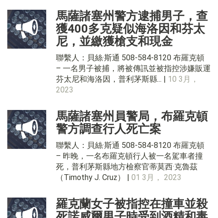
馬薩諸塞州警方逮捕男子，查
獲400多克疑似海洛因和芬太
尼，並繳獲槍支和現金
聯繫人：貝絲·斯通 508-584-8120 布羅克頓
– 一名男子被捕，將被傳訊並被指控涉嫌販運
芬太尼和海洛因，普利茅斯縣... |
10 3月，
2023
馬薩諸塞州員警局，布羅克頓
警方調查行人死亡案
聯繫人：貝絲·斯通 508-584-8120 布羅克頓
– 昨晚，一名布羅克頓行人被一名駕車者撞
死，普利茅斯縣地方檢察官蒂莫西·克魯茲
（Timothy J. Cruz） |
01 3月， 2023
羅克蘭女子被指控在撞車並殺
死諾威爾男子時受到酒精和毒