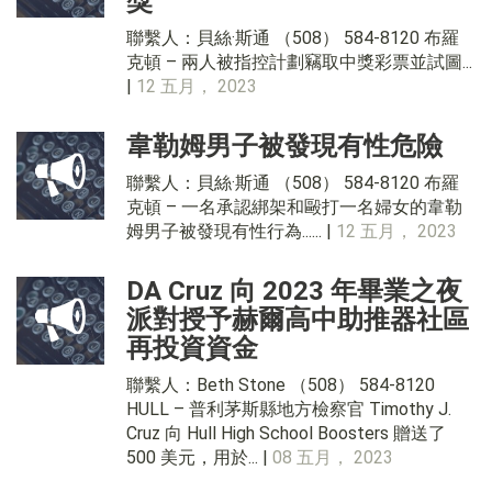
獎
聯繫人：貝絲·斯通 （508） 584-8120 布羅
克頓 – 兩人被指控計劃竊取中獎彩票並試圖...
|
12 五月， 2023
韋勒姆男子被發現有性危險
聯繫人：貝絲·斯通 （508） 584-8120 布羅
克頓 – 一名承認綁架和毆打一名婦女的韋勒
姆男子被發現有性行為...... |
12 五月， 2023
DA Cruz 向 2023 年畢業之夜
派對授予赫爾高中助推器社區
再投資資金
聯繫人：Beth Stone （508） 584-8120
HULL – 普利茅斯縣地方檢察官 Timothy J.
Cruz 向 Hull High School Boosters 贈送了
500 美元，用於... |
08 五月， 2023