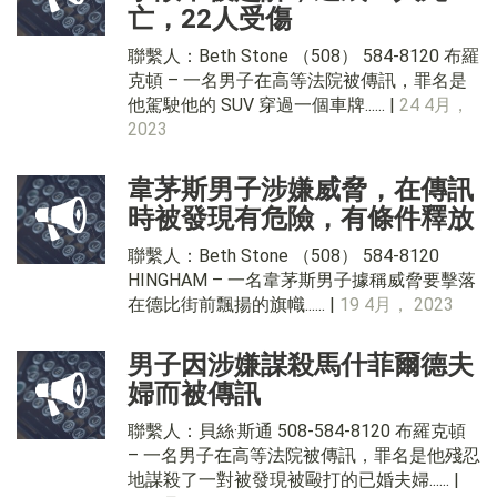
亡，22人受傷
聯繫人：Beth Stone （508） 584-8120 布羅
克頓 – 一名男子在高等法院被傳訊，罪名是
他駕駛他的 SUV 穿過一個車牌...... |
24 4月，
2023
韋茅斯男子涉嫌威脅，在傳訊
時被發現有危險，有條件釋放
聯繫人：Beth Stone （508） 584-8120
HINGHAM – 一名韋茅斯男子據稱威脅要擊落
在德比街前飄揚的旗幟...... |
19 4月， 2023
男子因涉嫌謀殺馬什菲爾德夫
婦而被傳訊
聯繫人：貝絲·斯通 508-584-8120 布羅克頓
– 一名男子在高等法院被傳訊，罪名是他殘忍
地謀殺了一對被發現被毆打的已婚夫婦...... |