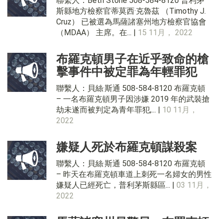
聯繫人：Beth Stone 508-584-8120 普利茅
斯縣地方檢察官蒂莫西·克魯茲 （Timothy J.
Cruz） 已被選為馬薩諸塞州地方檢察官協會
（MDAA） 主席。在... |
15 11月， 2022
布羅克頓男子在近乎致命的槍
擊事件中被定罪為年輕罪犯
聯繫人：貝絲·斯通 508-584-8120 布羅克頓
– 一名布羅克頓男子因涉嫌 2019 年的武裝搶
劫未遂而被判定為青年罪犯,... |
10 11月，
2022
嫌疑人死於布羅克頓謀殺案
聯繫人：貝絲·斯通 508-584-8120 布羅克頓
– 昨天在布羅克頓車道上刺死一名婦女的男性
嫌疑人已經死亡，普利茅斯縣區... |
03 11月，
2022