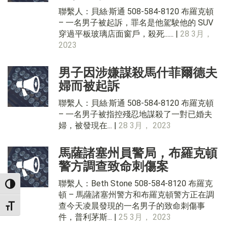
聯繫人：貝絲·斯通 508-584-8120 布羅克頓
– 一名男子被起訴，罪名是他駕駛他的 SUV
穿過平板玻璃店面窗戶，殺死...... |
28 3月，
2023
男子因涉嫌謀殺馬什菲爾德夫
婦而被起訴
聯繫人：貝絲·斯通 508-584-8120 布羅克頓
– 一名男子被指控殘忍地謀殺了一對已婚夫
婦，被發現在... |
28 3月， 2023
馬薩諸塞州員警局，布羅克頓
警方調查致命刺傷案
聯繫人：Beth Stone 508-584-8120 布羅克
TOGGLE HIGH CONTRAST
頓 – 馬薩諸塞州警方和布羅克頓警方正在調
查今天凌晨發現的一名男子的致命刺傷事
TOGGLE FONT SIZE
件，普利茅斯... |
25 3月， 2023