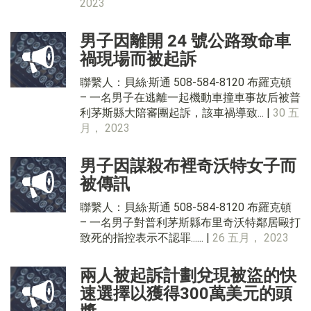
2023
男子因離開 24 號公路致命車
禍現場而被起訴
聯繫人：貝絲·斯通 508-584-8120 布羅克頓
– 一名男子在逃離一起機動車撞車事故后被普
利茅斯縣大陪審團起訴，該車禍導致... |
30 五
月， 2023
男子因謀殺布裡奇沃特女子而
被傳訊
聯繫人：貝絲·斯通 508-584-8120 布羅克頓
– 一名男子對普利茅斯縣布里奇沃特鄰居毆打
致死的指控表示不認罪...... |
26 五月， 2023
兩人被起訴計劃兌現被盜的快
速選擇以獲得300萬美元的頭