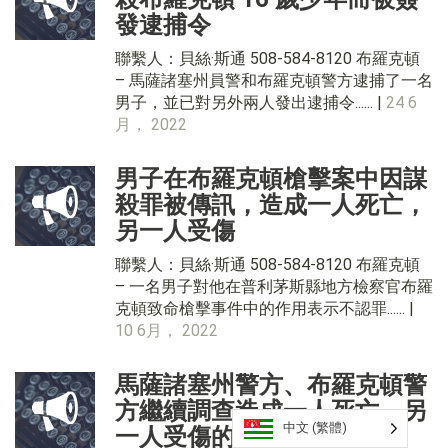
發逮捕令
聯繫人：貝絲·斯通 508-584-8120 布羅克頓
– 馬薩諸塞州員警和布羅克頓警方逮捕了一名
男子，並已對另外兩人發出逮捕令...... |
24 6
月， 2022
男子在布羅克頓槍擊案中因謀
殺罪被傳訊，造成一人死亡，
另一人受傷
聯繫人：貝絲·斯通 508-584-8120 布羅克頓
– 一名男子對他在普利茅斯縣地方檢察官布羅
克頓致命槍擊事件中的作用表示不認罪...... |
10 6月， 2022
馬薩諸塞州警方、布羅克頓警
方繼續調查造成一人死亡、另
中文 (繁體)
一人受傷的槍擊事件