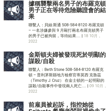
據稱襲擊兩名男子的布羅克頓
男子正在等待危險聽證會的結
果
聯繫人：貝絲·斯通 508-584-8120 布羅克頓
– 一名涉嫌參與 9 月毆打兩名布羅克頓男子
的男子已被拘留，等待結果...... |
18 10月，
2022
金斯頓夫婦被發現死於明顯的
謀殺/自殺
聯繫人：Beth Stone 508-584-8120 布羅克
頓 – 普利茅斯縣地方檢察官蒂莫西·克魯茲
（Timothy J. Cruz） 在金士頓的一起明顯的
謀殺/自殺事件中發現兩人死亡...... |
09 10月，
2022
前雇員被起訴，指控她從