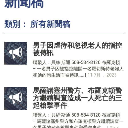
新聞稿
類別： 所有新聞稿
男子因虐待和忽視老人的指控
被傳訊
聯繫人：貝絲·斯通 508-584-8120 布羅克頓
– 一名男子因被指控離開一名羅切斯特老婦人
和她的狗生活而被傳訊...... |
11 7月， 2023
馬薩諸塞州警方、布羅克頓警
方繼續調查造成一人死亡的三
起槍擊事件
聯繫人：貝絲·斯通 508-584-8120 布羅克頓
– 馬薩諸塞州警方和布羅克頓警方繼續調查一
名男子的致命槍擊事件和受傷事件。 |
05 7