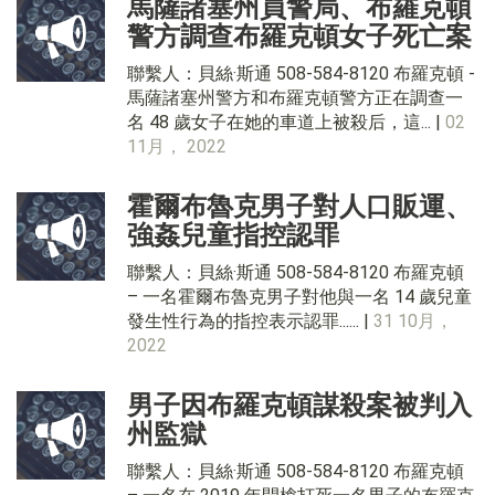
馬薩諸塞州員警局、布羅克頓
警方調查布羅克頓女子死亡案
聯繫人：貝絲·斯通 508-584-8120 布羅克頓 -
馬薩諸塞州警方和布羅克頓警方正在調查一
名 48 歲女子在她的車道上被殺后，這... |
02
11月， 2022
霍爾布魯克男子對人口販運、
強姦兒童指控認罪
聯繫人：貝絲·斯通 508-584-8120 布羅克頓
– 一名霍爾布魯克男子對他與一名 14 歲兒童
發生性行為的指控表示認罪...... |
31 10月，
2022
男子因布羅克頓謀殺案被判入
州監獄
聯繫人：貝絲·斯通 508-584-8120 布羅克頓