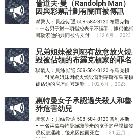
倫道夫·曼（Randolph Man）
因與彩票計劃有關而被傳訊
聯繫人：貝絲·斯通 508-584-8120 布羅克頓
– 一名男子對一項指控表示不認罪，據稱他試
圖勒索他的共同被告支付...... |
12 6月， 2023
兄弟姐妹被判犯有故意放火燒
毀被佔領的布羅克頓家的罪名
聯繫人：貝絲·斯通 508-584-8120 布羅克頓
– 一對兄弟姐妹因縱火燒毀普利茅斯布羅克頓
被佔領的房屋而被定罪...... |
02 6月， 2023
惠特曼女子承認過失殺人和魯
莽危害幼兒
聯繫人：貝絲·斯通 508-584-8120 普利茅斯
– 一名兩歲惠特曼蹣跚學步的孩子的母親被發
現反應遲鈍，後來因她而死亡...... |
31 五月，