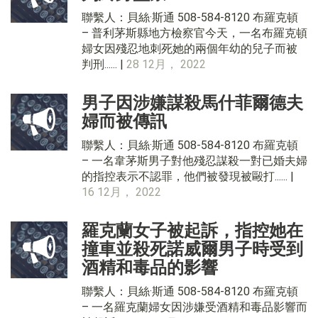
聯繫人：貝絲·斯通 508-584-8120 布羅克頓
– 普利茅斯縣地方檢察官今天，一名布羅克頓
婦女因殘忍地刺死她的兩個年幼的兒子而被
判刑...... |
28 12月， 2022
男子因涉嫌謀殺馬什菲爾德夫
婦而被傳訊
聯繫人：貝絲·斯通 508-584-8120 布羅克頓
– 一名韋茅斯男子對他殘忍謀殺一對已婚夫婦
的指控表示不認罪，他們被發現被毆打...... |
16 12月， 2022
羅克蘭女子被起訴，指控她在
撞車並殺死諾威爾男子時受到
酒精和毒品的影響
聯繫人：貝絲·斯通 508-584-8120 布羅克頓
– 一名羅克蘭婦女因涉嫌受酒精和毒品影響而