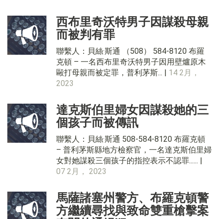
西布里奇沃特男子因謀殺母親
而被判有罪
聯繫人：貝絲·斯通 （508） 584-8120 布羅
克頓 – 一名西布里奇沃特男子因用壁爐原木
毆打母親而被定罪，普利茅斯... |
14 2月，
2023
達克斯伯里婦女因謀殺她的三
個孩子而被傳訊
聯繫人：貝絲·斯通 508-584-8120 布羅克頓
– 普利茅斯縣地方檢察官，一名達克斯伯里婦
女對她謀殺三個孩子的指控表示不認罪...... |
07 2月， 2023
馬薩諸塞州警方、布羅克頓警
方繼續尋找與致命雙重槍擊案