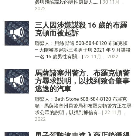
參與殘酷謀殺的男性嫌疑人...... |
30 11月，
2022
三人因涉嫌謀殺 16 歲的布羅
克頓而被起訴
聯繫人：貝絲·斯通 508-584-8120 布羅克頓
– 大陪審團起訴三名男子與 2021 年 9 月謀殺
一名 16 歲男性有關,... |
23 11月， 2022
馬薩諸塞州警方、布羅克頓警
方尋求説明，以找到致命肇事
逃逸的汽車
聯繫人：Beth Stone 508-584-8120 布羅克
頓 - 馬薩諸塞州員警局和布羅克頓警方正在尋
求公眾的説明，以找到據信有... |
22 11月，
2022
男子駕駛汽車進入商店後獲得