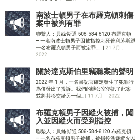
南波士頓男子在布羅克頓刺傷
案中被判有罪
聯繫人：貝絲·斯通 508-584-8120 布羅克頓
– 一名南波士頓男子因被指控刺死普利茅斯縣
一名布羅克頓男子而被定罪...... |
21 7月，
2022
關於達克斯伯里竊聽案的聲明
2022 年 1 月，一名書記官確定發生了犯罪行
為併發出了投訴。我們的辦公室傳訊了此案
並將其移交給另一個... |
11 7月， 2022
布羅克頓男子因縱火被捕，闖
入並因縱火而受到指控
聯繫人：貝絲·斯通 508-584-8120 布羅克頓
– 一名布羅克頓男子被捕，被指控涉嫌縱火以