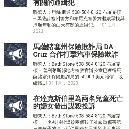
有關的通緝犯
聯繫人：貝絲·斯通 508-584-8120 布羅克頓
– 馬薩諸塞州警方和布羅克頓警方繼續尋找與
厚顏無恥的白天有關的通緝犯...... |
01 2月，
2023
馬薩諸塞州保險欺詐局 DA
Cruz 合作打擊汽車保險欺詐
聯繫人：Beth Stone 508-584-8120 布羅克
頓 – 普利茅斯縣地方檢察官辦公室已獲得馬
薩諸塞州保險欺詐局的 50,000 美元賠償，以
繼續... |
31 1月， 2023
在達克斯伯里為兩名兒童死亡
的婦女發出謀殺投訴
聯繫人：Beth Stone 508-584-8120 布羅克
頓 – 一名被指控謀殺兩個孩子並嚴重傷害第
三個孩子的達克斯伯里婦女已經發出刑事訴