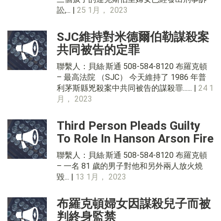
訟,... |
25 1月， 2023
SJC維持對米德爾伯勒謀殺案
共同被告的定罪
聯繫人：貝絲·斯通 508-584-8120 布羅克頓
– 最高法院 （SJC） 今天維持了 1986 年普
利茅斯縣兇殺案中共同被告的謀殺罪...... |
24 1
月， 2023
Third Person Pleads Guilty
To Role In Hanson Arson Fire
聯繫人：貝絲·斯通 508-584-8120 布羅克頓
– 一名 81 歲的男子對他和另外兩人放火燒
毀... |
13 1月， 2023
布羅克頓婦女因謀殺兒子而被
判終身監禁