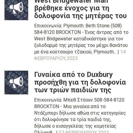
West Bridgewater Man
βρέθηκε ένοχος για τη
δολοφονία της μητέρας του
Επικοινωνία: Plymouth: Beth Stone (508)
584-8120 BROCKTON - Ένας άντρας από το
West Bridgewater καταδικάστηκε για τον
ξυλοδαρμό της μητέρας του μέχρι θανάτου
με ένα κούτσουρο τζακιού, Plymouth... |
14
ΦΕΒΡΟΥΑΡΊΟΥ, 2023
Γυναίκα από το Duxbury
προσήχθη για τη δολοφονία
των τριών παιδιών της
Επικοινωνία: Μπεθ Στόουν 508-584-8120
BROCKTON - Μια γυναίκα από το
Ντάξμπερι δήλωσε αθώα στις κατηγορίες
ότι δολοφόνησε τα τρία παιδιά της,
δήλωσε ο εισαγγελέας της κομητείας
Πλίμουθ... |
07 ΦΕΒΡΟΥΑΡΊΟΥ, 2023