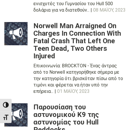
ενισχυτές του Γυμνασίου του Hull 500
δολάρια για να διατεθούν... |
08 ΜΑΪ́ΟΥ, 2023
Norwell Man Arraigned On
Charges In Connection With
Fatal Crash That Left One
Teen Dead, Two Others
Injured
Επικοινωνία: BROCKTON - Ένας άντρας
από το Norwell κατηγορήθηκε σήμερα με
την κατηγορία ότι βρισκόταν πίσω από το
τιμόνι και φέρεται να ήταν υπό την
επήρεια... |
01 ΜΑΪ́ΟΥ, 2023
Παρουσίαση του
TOGGLE HIGH CONTRAST
αστυνομικού K9 της
TOGGLE FONT SIZE
αστυνομίας του Hull
Peddocks