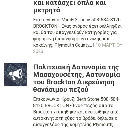
και κατάσχει όπλο και
μετρητά
Επικοινωνία: Μπεθ Στόουν 508-584-8120
BROCKTON - Ένας άνδρας έχει συλληφθεί
και θα του απαγγελθούν κατηγορίες για
φερόμενη διακίνηση φεντανύλης και
κοκαΐνης, Plymouth County... |
10 ΜΑΡΤΊΟΥ,
2023
Πολιτειακή Αστυνομία της
Μασαχουσέτης, Αστυνομία
του Brockton Διερεύνηση
θανάσιμου πεζού
Επικοινωνία: Κρουζ: Beth Stone 508-584-
8120 BROCKTON - Ένας πεζός από το
Brockton χτυπήθηκε και σκοτώθηκε από
αυτοκινητιστή χθες το βράδυ, δήλωσε ο
εισαγγελέας της κομητείας Plymouth,