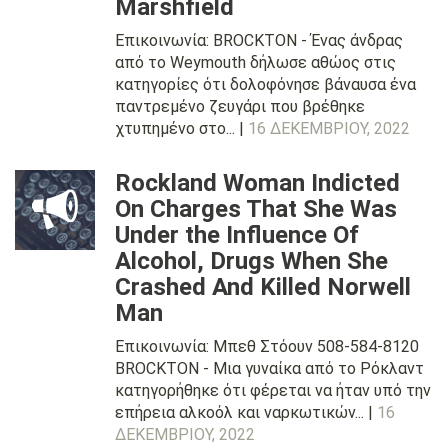
Marshfield
Επικοινωνία: BROCKTON - Ένας άνδρας
από το Weymouth δήλωσε αθώος στις
κατηγορίες ότι δολοφόνησε βάναυσα ένα
παντρεμένο ζευγάρι που βρέθηκε
χτυπημένο στο... |
16 ΔΕΚΕΜΒΡΊΟΥ, 2022
Rockland Woman Indicted
On Charges That She Was
Under the Influence Of
Alcohol, Drugs When She
Crashed And Killed Norwell
Man
Επικοινωνία: Μπεθ Στόουν 508-584-8120
BROCKTON - Μια γυναίκα από το Ρόκλαντ
κατηγορήθηκε ότι φέρεται να ήταν υπό την
επήρεια αλκοόλ και ναρκωτικών... |
16
ΔΕΚΕΜΒΡΊΟΥ, 2022