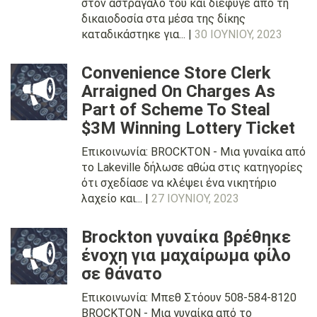
στον αστράγαλό του και διέφυγε από τη
δικαιοδοσία στα μέσα της δίκης
καταδικάστηκε για... |
30 ΙΟΥΝΊΟΥ, 2023
Convenience Store Clerk
Arraigned On Charges As
Part of Scheme To Steal
$3M Winning Lottery Ticket
Επικοινωνία: BROCKTON - Μια γυναίκα από
το Lakeville δήλωσε αθώα στις κατηγορίες
ότι σχεδίασε να κλέψει ένα νικητήριο
λαχείο και... |
27 ΙΟΥΝΊΟΥ, 2023
Brockton γυναίκα βρέθηκε
ένοχη για μαχαίρωμα φίλο
σε θάνατο
Επικοινωνία: Μπεθ Στόουν 508-584-8120
BROCKTON - Μια γυναίκα από το