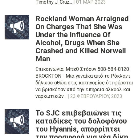
Timothy J. Cruz... |
01 ΜΑΡ, 2023
Rockland Woman Arraigned
On Charges That She Was
Under the Influence Of
Alcohol, Drugs When She
Crashed and Killed Norwell
Man
Επικοινωνία: Μπεθ Στόουν 508-584-8120
BROCKTON - Μια γυναίκα από το Ρόκλαντ
δήλωσε αθώα στις κατηγορίες ότι φέρεται
να βρισκόταν υπό την επήρεια αλκοόλ και
ναρκωτικών... |
23 ΦΕΒΡΟΥΑΡΊΟΥ, 2023
Το SJC επιβεβαιώνει τις
καταδίκες του δολοφόνου
του Hyannis, απορρίπτει
την προσφορά για νέα δίκη