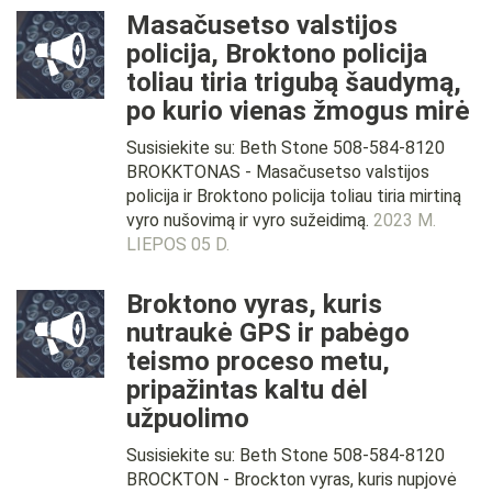
Masačusetso valstijos
policija, Broktono policija
toliau tiria trigubą šaudymą,
po kurio vienas žmogus mirė
Susisiekite su: Beth Stone 508-584-8120
BROKKTONAS - Masačusetso valstijos
policija ir Broktono policija toliau tiria mirtiną
vyro nušovimą ir vyro sužeidimą.
2023 M.
LIEPOS 05 D.
Broktono vyras, kuris
nutraukė GPS ir pabėgo
teismo proceso metu,
pripažintas kaltu dėl
užpuolimo
Susisiekite su: Beth Stone 508-584-8120
BROCKTON - Brockton vyras, kuris nupjovė