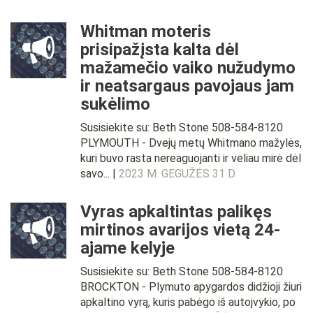
Whitman moteris
prisipažįsta kalta dėl
mažamečio vaiko nužudymo
ir neatsargaus pavojaus jam
sukėlimo
Susisiekite su: Beth Stone 508-584-8120
PLYMOUTH - Dvejų metų Whitmano mažylės,
kuri buvo rasta nereaguojanti ir vėliau mirė dėl
savo... |
2023 M. GEGUŽĖS 31 D.
Vyras apkaltintas palikęs
mirtinos avarijos vietą 24-
ajame kelyje
Susisiekite su: Beth Stone 508-584-8120
BROCKTON - Plymuto apygardos didžioji žiuri
apkaltino vyrą, kuris pabėgo iš autoįvykio, po