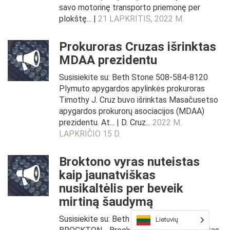
savo motorinę transporto priemonę per
plokštę... |
21 LAPKRITIS, 2022 M.
Prokuroras Cruzas išrinktas
MDAA prezidentu
Susisiekite su: Beth Stone 508-584-8120
Plymuto apygardos apylinkės prokuroras
Timothy J. Cruz buvo išrinktas Masačusetso
apygardos prokurorų asociacijos (MDAA)
prezidentu. At... | D. Cruz...
2022 M.
LAPKRIČIO 15 D.
Broktono vyras nuteistas
kaip jaunatviškas
nusikaltėlis per beveik
mirtiną šaudymą
Susisiekite su: Beth Stone 508-584-8120
Lietuvių