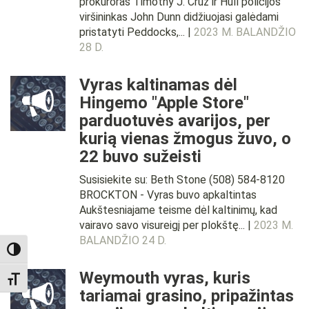
prokuroras Timothy J. Cruz ir Hull policijos
viršininkas John Dunn didžiuojasi galėdami
pristatyti Peddocks,... |
2023 M. BALANDŽIO
28 D.
Vyras kaltinamas dėl
Hingemo "Apple Store"
parduotuvės avarijos, per
kurią vienas žmogus žuvo, o
22 buvo sužeisti
Susisiekite su: Beth Stone (508) 584-8120
BROCKTON - Vyras buvo apkaltintas
Aukštesniajame teisme dėl kaltinimų, kad
vairavo savo visureigį per plokštę... |
2023 M.
BALANDŽIO 24 D.
TOGGLE HIGH CONTRAST
Weymouth vyras, kuris
TOGGLE FONT SIZE
tariamai grasino, pripažintas