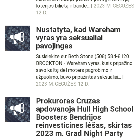
loterijos bilietą ir bandė... |
2023 M. GEGUŽĖS
12 D.
Nustatyta, kad Wareham
vyras yra seksualiai
pavojingas
Susisiekite su: Beth Stone (508) 584-8120
BROCKTON - Wareham vyras, kuris pripažino
savo kaltę dėl moters pagrobimo ir
užpuolimo, buvo pripažintas seksualiai... |
2023 M. GEGUŽĖS 12 D.
Prokuroras Cruzas
apdovanoja Hull High School
Boosters Bendrijos
reinvesticines lėšas, skirtas
2023 m. Grad Night Party