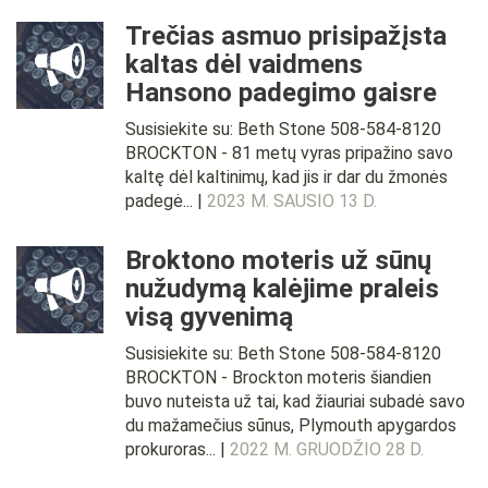
Trečias asmuo prisipažįsta
kaltas dėl vaidmens
Hansono padegimo gaisre
Susisiekite su: Beth Stone 508-584-8120
BROCKTON - 81 metų vyras pripažino savo
kaltę dėl kaltinimų, kad jis ir dar du žmonės
padegė... |
2023 M. SAUSIO 13 D.
Broktono moteris už sūnų
nužudymą kalėjime praleis
visą gyvenimą
Susisiekite su: Beth Stone 508-584-8120
BROCKTON - Brockton moteris šiandien
buvo nuteista už tai, kad žiauriai subadė savo
du mažamečius sūnus, Plymouth apygardos
prokuroras... |
2022 M. GRUODŽIO 28 D.