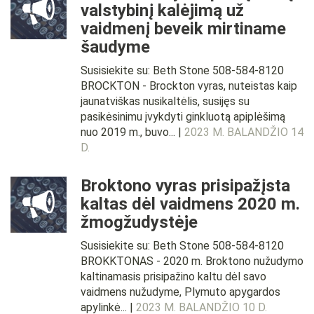
valstybinį kalėjimą už
vaidmenį beveik mirtiname
šaudyme
Susisiekite su: Beth Stone 508-584-8120
BROCKTON - Brockton vyras, nuteistas kaip
jaunatviškas nusikaltėlis, susijęs su
pasikėsinimu įvykdyti ginkluotą apiplėšimą
nuo 2019 m., buvo... |
2023 M. BALANDŽIO 14
D.
Broktono vyras prisipažįsta
kaltas dėl vaidmens 2020 m.
žmogžudystėje
Susisiekite su: Beth Stone 508-584-8120
BROKKTONAS - 2020 m. Broktono nužudymo
kaltinamasis prisipažino kaltu dėl savo
vaidmens nužudyme, Plymuto apygardos
apylinkė... |
2023 M. BALANDŽIO 10 D.