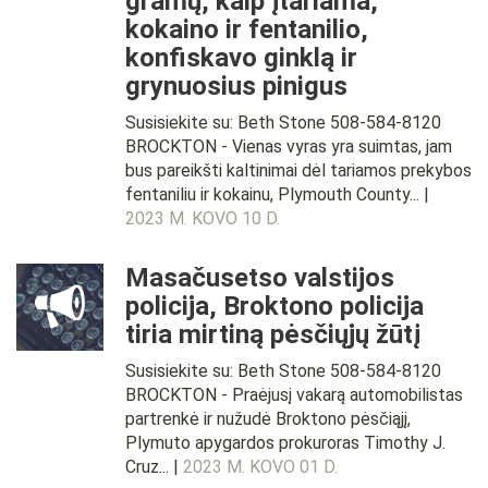
gramų, kaip įtariama,
kokaino ir fentanilio,
konfiskavo ginklą ir
grynuosius pinigus
Susisiekite su: Beth Stone 508-584-8120
BROCKTON - Vienas vyras yra suimtas, jam
bus pareikšti kaltinimai dėl tariamos prekybos
fentaniliu ir kokainu, Plymouth County... |
2023 M. KOVO 10 D.
Masačusetso valstijos
policija, Broktono policija
tiria mirtiną pėsčiųjų žūtį
Susisiekite su: Beth Stone 508-584-8120
BROCKTON - Praėjusį vakarą automobilistas
partrenkė ir nužudė Broktono pėsčiąjį,
Plymuto apygardos prokuroras Timothy J.
Cruz... |
2023 M. KOVO 01 D.