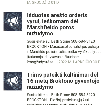
M. GRUODŽIO 01 D.
Išduotas arešto orderis
vyrui, ieškomam dėl
Marshfieldo poros
nužudymo
Susisiekite su: Beth Stone 508-584-8120
BROCKTON - Masačusetso valstijos policija
ir Maršfildo policija toliau ieško vyriškos lyties
įtariamojo, dalyvavusio žiauriose
žmogžudystėse... |
2022 M. LAPKRIČIO 30 D.
Trims pateikti kaltinimai dėl
16 metų Broktono gyventojo
nužudymo
Susisiekite su: Beth Stone 508-584-8120
BROCKTON - Didžioji prisiekusiųjų žiuri