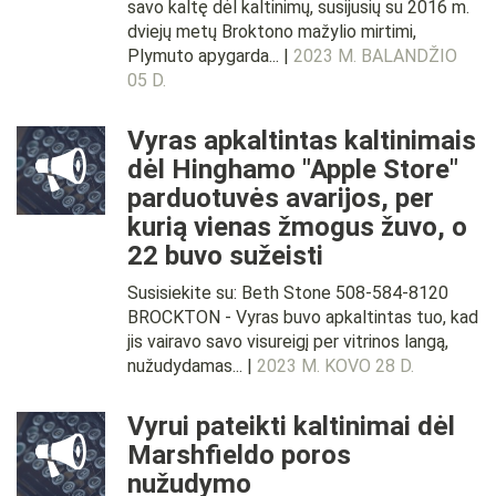
savo kaltę dėl kaltinimų, susijusių su 2016 m.
dviejų metų Broktono mažylio mirtimi,
Plymuto apygarda... |
2023 M. BALANDŽIO
05 D.
Vyras apkaltintas kaltinimais
dėl Hinghamo "Apple Store"
parduotuvės avarijos, per
kurią vienas žmogus žuvo, o
22 buvo sužeisti
Susisiekite su: Beth Stone 508-584-8120
BROCKTON - Vyras buvo apkaltintas tuo, kad
jis vairavo savo visureigį per vitrinos langą,
nužudydamas... |
2023 M. KOVO 28 D.
Vyrui pateikti kaltinimai dėl
Marshfieldo poros
nužudymo