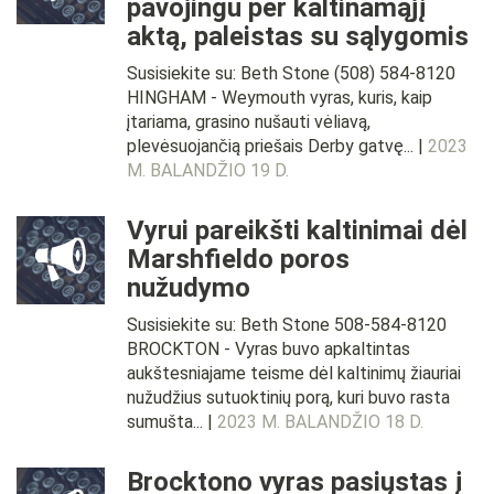
pavojingu per kaltinamąjį
aktą, paleistas su sąlygomis
Susisiekite su: Beth Stone (508) 584-8120
HINGHAM - Weymouth vyras, kuris, kaip
įtariama, grasino nušauti vėliavą,
plevėsuojančią priešais Derby gatvę... |
2023
M. BALANDŽIO 19 D.
Vyrui pareikšti kaltinimai dėl
Marshfieldo poros
nužudymo
Susisiekite su: Beth Stone 508-584-8120
BROCKTON - Vyras buvo apkaltintas
aukštesniajame teisme dėl kaltinimų žiauriai
nužudžius sutuoktinių porą, kuri buvo rasta
sumušta... |
2023 M. BALANDŽIO 18 D.
Brocktono vyras pasiųstas į