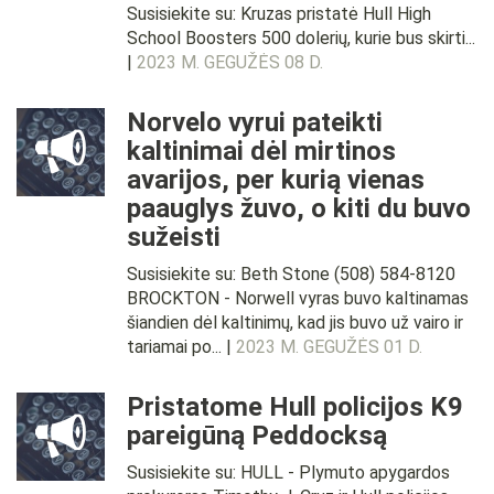
Susisiekite su: Kruzas pristatė Hull High
School Boosters 500 dolerių, kurie bus skirti...
|
2023 M. GEGUŽĖS 08 D.
Norvelo vyrui pateikti
kaltinimai dėl mirtinos
avarijos, per kurią vienas
paauglys žuvo, o kiti du buvo
sužeisti
Susisiekite su: Beth Stone (508) 584-8120
BROCKTON - Norwell vyras buvo kaltinamas
šiandien dėl kaltinimų, kad jis buvo už vairo ir
tariamai po... |
2023 M. GEGUŽĖS 01 D.
Pristatome Hull policijos K9
pareigūną Peddocksą
Susisiekite su: HULL - Plymuto apygardos