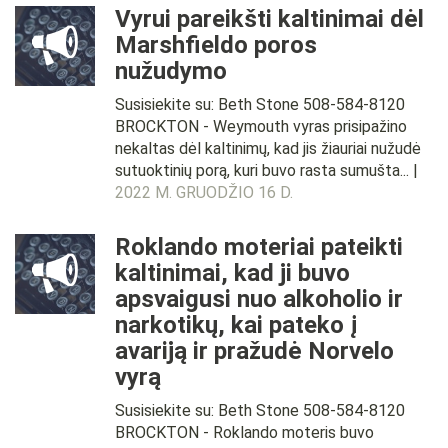
Vyrui pareikšti kaltinimai dėl
Marshfieldo poros
nužudymo
Susisiekite su: Beth Stone 508-584-8120
BROCKTON - Weymouth vyras prisipažino
nekaltas dėl kaltinimų, kad jis žiauriai nužudė
sutuoktinių porą, kuri buvo rasta sumušta... |
2022 M. GRUODŽIO 16 D.
Roklando moteriai pateikti
kaltinimai, kad ji buvo
apsvaigusi nuo alkoholio ir
narkotikų, kai pateko į
avariją ir pražudė Norvelo
vyrą
Susisiekite su: Beth Stone 508-584-8120
BROCKTON - Roklando moteris buvo