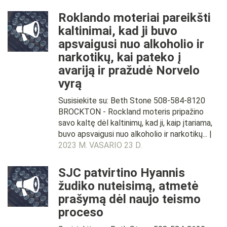
Roklando moteriai pareikšti
kaltinimai, kad ji buvo
apsvaigusi nuo alkoholio ir
narkotikų, kai pateko į
avariją ir pražudė Norvelo
vyrą
Susisiekite su: Beth Stone 508-584-8120
BROCKTON - Rockland moteris pripažino
savo kaltę dėl kaltinimų, kad ji, kaip įtariama,
buvo apsvaigusi nuo alkoholio ir narkotikų... |
2023 M. VASARIO 23 D.
SJC patvirtino Hyannis
žudiko nuteisimą, atmetė
prašymą dėl naujo teismo
proceso