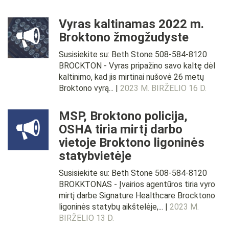
Vyras kaltinamas 2022 m.
Broktono žmogžudyste
Susisiekite su: Beth Stone 508-584-8120
BROCKTON - Vyras pripažino savo kaltę dėl
kaltinimo, kad jis mirtinai nušovė 26 metų
Broktono vyrą... |
2023 M. BIRŽELIO 16 D.
MSP, Broktono policija,
OSHA tiria mirtį darbo
vietoje Broktono ligoninės
statybvietėje
Susisiekite su: Beth Stone 508-584-8120
BROKKTONAS - Įvairios agentūros tiria vyro
mirtį darbe Signature Healthcare Brocktono
ligoninės statybų aikštelėje,... |
2023 M.
BIRŽELIO 13 D.