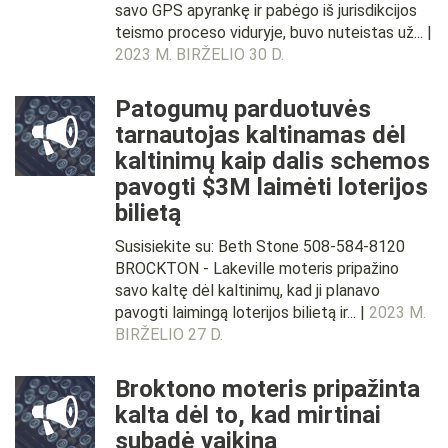
savo GPS apyrankę ir pabėgo iš jurisdikcijos
teismo proceso viduryje, buvo nuteistas už... |
2023 M. BIRŽELIO 30 D.
Patogumų parduotuvės
tarnautojas kaltinamas dėl
kaltinimų kaip dalis schemos
pavogti $3M laimėti loterijos
bilietą
Susisiekite su: Beth Stone 508-584-8120
BROCKTON - Lakeville moteris pripažino
savo kaltę dėl kaltinimų, kad ji planavo
pavogti laimingą loterijos bilietą ir... |
2023 M.
BIRŽELIO 27 D.
Broktono moteris pripažinta
kalta dėl to, kad mirtinai
subadė vaikiną