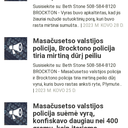
Susisiekite su: Beth Stone 508-584-8120
BROCKTON - Vyras buvo apkaltintas, kad jis
žiauriai nužudė sutuoktinių porą, kuri buvo
rasta mirtinai sumušta... |
2023 M. KOVO 28 D.
Masačusetso valstijos
policija, Brocktono policija
tiria mirtiną dūrį peiliu
Susisiekite su: Beth Stone 508-584-8120
BROCKTON - Masačusetso valstijos policija
ir Brocktono policija tiria mirtiną peilio dūrį
vyrui, kuris buvo rastas anksti ryte, Plymute...
|
2023 M. KOVO 25 D.
Masačusetso valstijos
policija suėmė vyrą,
konfiskavo daugiau nei 400