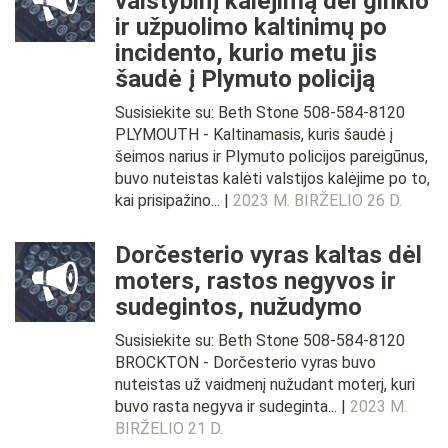
valstybinį kalėjimą dėl ginklo
ir užpuolimo kaltinimų po
incidento, kurio metu jis
šaudė į Plymuto policiją
Susisiekite su: Beth Stone 508-584-8120
PLYMOUTH - Kaltinamasis, kuris šaudė į
šeimos narius ir Plymuto policijos pareigūnus,
buvo nuteistas kalėti valstijos kalėjime po to,
kai prisipažino... |
2023 M. BIRŽELIO 26 D.
Dorčesterio vyras kaltas dėl
moters, rastos negyvos ir
sudegintos, nužudymo
Susisiekite su: Beth Stone 508-584-8120
BROCKTON - Dorčesterio vyras buvo
nuteistas už vaidmenį nužudant moterį, kuri
buvo rasta negyva ir sudeginta... |
2023 M.
BIRŽELIO 21 D.