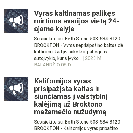
Vyras kaltinamas palikęs
mirtinos avarijos vietą 24-
ajame kelyje
Susisiekite su: Beth Stone 508-584-8120
BROCKTON - Vyras neprisipažino kaltas dėl
kaltinimų, kad jis sukėlė ir pabėgo iš
autoįvykio, kuris įvyko... |
2023 M.
BALANDŽIO 06 D.
Kalifornijos vyras
prisipažįsta kaltas ir
siunčiamas į valstybinį
kalėjimą už Broktono
mažamečio nužudymą
Susisiekite su: Beth Stone 508-584-8120
BROCKTON - Kalifornijos vyras pripažino