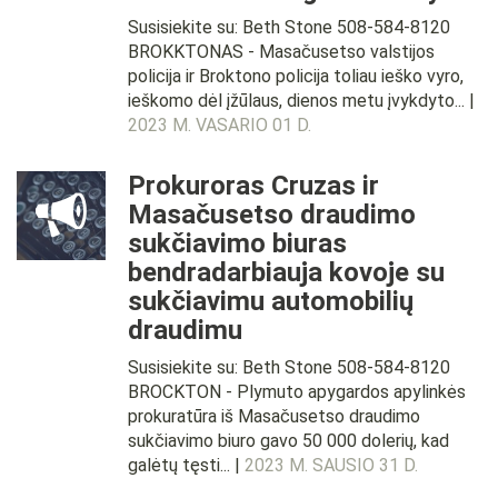
Susisiekite su: Beth Stone 508-584-8120
BROKKTONAS - Masačusetso valstijos
policija ir Broktono policija toliau ieško vyro,
ieškomo dėl įžūlaus, dienos metu įvykdyto... |
2023 M. VASARIO 01 D.
Prokuroras Cruzas ir
Masačusetso draudimo
sukčiavimo biuras
bendradarbiauja kovoje su
sukčiavimu automobilių
draudimu
Susisiekite su: Beth Stone 508-584-8120
BROCKTON - Plymuto apygardos apylinkės
prokuratūra iš Masačusetso draudimo
sukčiavimo biuro gavo 50 000 dolerių, kad
galėtų tęsti... |
2023 M. SAUSIO 31 D.