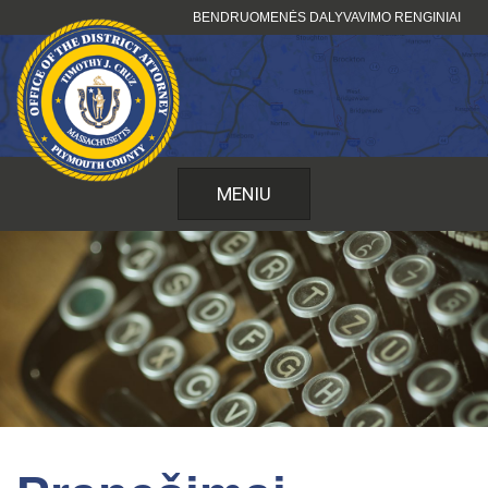
Pereiti
BENDRUOMENĖS DALYVAVIMO RENGINIAI
prie
turinio
MENIU