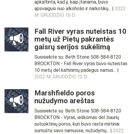
apkaltinta, kad ji, kaip įtariama, buvo
apsvaigusi nuo alkoholio ir narkotikų... |
2022
M. GRUODŽIO 16 D.
Fall River vyras nuteistas 10
metų už Pietų pakrantės
gaisrų serijos sukėlimą
Susisiekite su: Beth Stone 508-584-8120
BROCKTON - Fall River vyras buvo nuteistas
10 metų dėl kaltinimų padegus namus... |
2022 M. GRUODŽIO 13 D.
Marshfieldo poros
nužudymo areštas
Susisiekite su: Beth Stone 508-584-8120
BROCKTON - Vyras, ieškomas dėl žiaurių
sutuoktinių poros, kuri buvo rasta mirtinai
sumušta savo namuose, nužudymų... |
2022