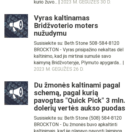
kurio žuvo... |
2023 M. GEGUŽĖS 30 D.
Vyras kaltinamas
Bridžvoterio moters
nužudymu
Susisiekite su: Beth Stone 508-584-8120
BROCKTON - Vyras prisipažino nekaltas dėl
kaltinimo, kad jis mirtinai sumušė savo
kaimyną Bridžvoteryje, Plymuto apygarda... |
2023 M. GEGUŽĖS 26 D.
Du žmonės kaltinami pagal
schemą, pagal kurią
pavogtas "Quick Pick" 3 mln.
dolerių vertės aukso puodas
Susisiekite su: Beth Stone (508) 584-8120
BROCKTON - Du žmonės buvo apkaltinti
kaltinimais, kad jie planavo pavogti laimingą