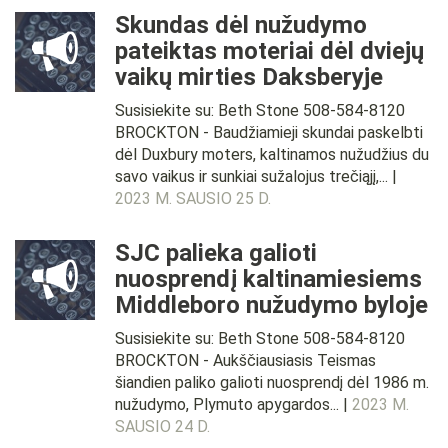
Skundas dėl nužudymo
pateiktas moteriai dėl dviejų
vaikų mirties Daksberyje
Susisiekite su: Beth Stone 508-584-8120
BROCKTON - Baudžiamieji skundai paskelbti
dėl Duxbury moters, kaltinamos nužudžius du
savo vaikus ir sunkiai sužalojus trečiąjį,... |
2023 M. SAUSIO 25 D.
SJC palieka galioti
nuosprendį kaltinamiesiems
Middleboro nužudymo byloje
Susisiekite su: Beth Stone 508-584-8120
BROCKTON - Aukščiausiasis Teismas
šiandien paliko galioti nuosprendį dėl 1986 m.
nužudymo, Plymuto apygardos... |
2023 M.
SAUSIO 24 D.