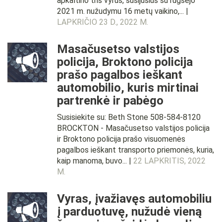
apkaltino tris vyrus, susijusius su rugsėjo
2021 m. nužudymu 16 metų vaikino,... |
LAPKRIČIO 23 D., 2022 M.
Masačusetso valstijos
policija, Broktono policija
prašo pagalbos ieškant
automobilio, kuris mirtinai
partrenkė ir pabėgo
Susisiekite su: Beth Stone 508-584-8120
BROCKTON - Masačusetso valstijos policija
ir Broktono policija prašo visuomenės
pagalbos ieškant transporto priemonės, kuria,
kaip manoma, buvo... |
22 LAPKRITIS, 2022
M.
Vyras, įvažiavęs automobiliu
į parduotuvę, nužudė vieną