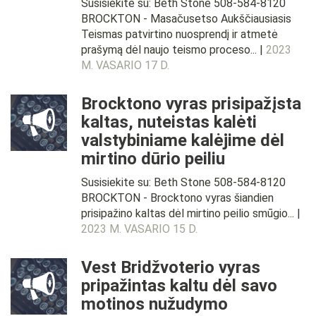
Susisiekite su: Beth Stone 508-584-8120
BROCKTON - Masačusetso Aukščiausiasis
Teismas patvirtino nuosprendį ir atmetė
prašymą dėl naujo teismo proceso... |
2023
M. VASARIO 17 D.
Brocktono vyras prisipažįsta
kaltas, nuteistas kalėti
valstybiniame kalėjime dėl
mirtino dūrio peiliu
Susisiekite su: Beth Stone 508-584-8120
BROCKTON - Brocktono vyras šiandien
prisipažino kaltas dėl mirtino peilio smūgio... |
2023 M. VASARIO 15 D.
Vest Bridžvoterio vyras
pripažintas kaltu dėl savo
motinos nužudymo