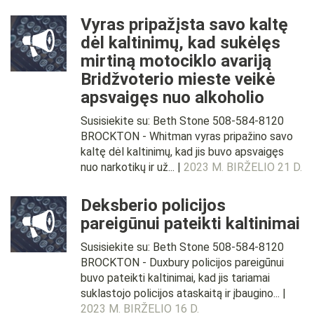
Vyras pripažįsta savo kaltę
dėl kaltinimų, kad sukėlęs
mirtiną motociklo avariją
Bridžvoterio mieste veikė
apsvaigęs nuo alkoholio
Susisiekite su: Beth Stone 508-584-8120
BROCKTON - Whitman vyras pripažino savo
kaltę dėl kaltinimų, kad jis buvo apsvaigęs
nuo narkotikų ir už... |
2023 M. BIRŽELIO 21 D.
Deksberio policijos
pareigūnui pateikti kaltinimai
Susisiekite su: Beth Stone 508-584-8120
BROCKTON - Duxbury policijos pareigūnui
buvo pateikti kaltinimai, kad jis tariamai
suklastojo policijos ataskaitą ir įbaugino... |
2023 M. BIRŽELIO 16 D.