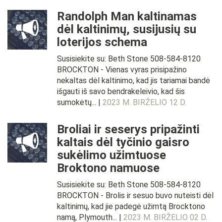
Randolph Man kaltinamas
dėl kaltinimų, susijusių su
loterijos schema
Susisiekite su: Beth Stone 508-584-8120
BROCKTON - Vienas vyras prisipažino
nekaltas dėl kaltinimo, kad jis tariamai bandė
išgauti iš savo bendrakeleivio, kad šis
sumokėtų... |
2023 M. BIRŽELIO 12 D.
Broliai ir seserys pripažinti
kaltais dėl tyčinio gaisro
sukėlimo užimtuose
Broktono namuose
Susisiekite su: Beth Stone 508-584-8120
BROCKTON - Brolis ir sesuo buvo nuteisti dėl
kaltinimų, kad jie padegė užimtą Brocktono
namą, Plymouth... |
2023 M. BIRŽELIO 02 D.