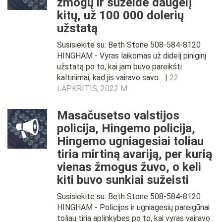
žmogų ir sužeidė daugelį
kitų, už 100 000 dolerių
užstatą
Susisiekite su: Beth Stone 508-584-8120
HINGHAM - Vyras laikomas už didelį piniginį
užstatą po to, kai jam buvo pareikšti
kaltinimai, kad jis vairavo savo... |
22
LAPKRITIS, 2022 M.
Masačusetso valstijos
policija, Hingemo policija,
Hingemo ugniagesiai toliau
tiria mirtiną avariją, per kurią
vienas žmogus žuvo, o keli
kiti buvo sunkiai sužeisti
Susisiekite su: Beth Stone 508-584-8120
HINGHAM - Policijos ir ugniagesių pareigūnai
toliau tiria aplinkybes po to, kai vyras vairavo