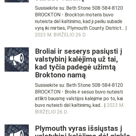
Susisiekite su: Beth Stone 508-584-8120
BROCKTON - Brockton moteris buvo
nuteista dėl kaltinimo, kad ji peiliu subadė
vyrą iki mirties, Plymouth County District... |
2023 M. BIRŽELIO 26 D.
Broliai ir seserys pasiųsti į
valstybinį kalėjimą už tai,
kad tyčia padegė užimtą
Broktono namą
Susisiekite su: Beth Stone 508-584-8120
BROCKTON - Brolis ir sesuo buvo nuteisti
atlikti bausmę valstijos kalėjime po to, kai
buvo nuteisti dėl kaltinimų, kad... |
2023 M.
BIRŽELIO 26 D.
Plymouth vyras išsiųstas į