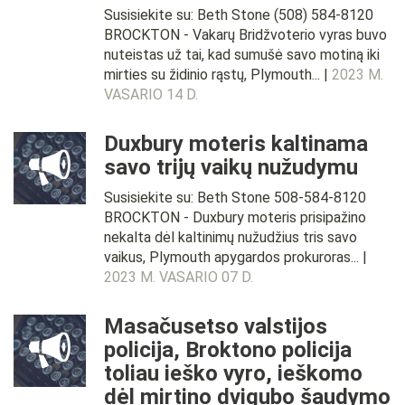
Susisiekite su: Beth Stone (508) 584-8120
BROCKTON - Vakarų Bridžvoterio vyras buvo
nuteistas už tai, kad sumušė savo motiną iki
mirties su židinio rąstų, Plymouth... |
2023 M.
VASARIO 14 D.
Duxbury moteris kaltinama
savo trijų vaikų nužudymu
Susisiekite su: Beth Stone 508-584-8120
BROCKTON - Duxbury moteris prisipažino
nekalta dėl kaltinimų nužudžius tris savo
vaikus, Plymouth apygardos prokuroras... |
2023 M. VASARIO 07 D.
Masačusetso valstijos
policija, Broktono policija
toliau ieško vyro, ieškomo
dėl mirtino dvigubo šaudymo