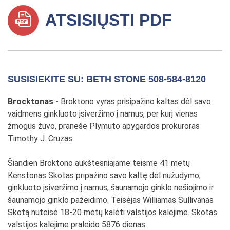
ATSISIŲSTI PDF
SUSISIEKITE SU: BETH STONE 508-584-8120
Brocktonas -
Broktono vyras prisipažino kaltas dėl savo
vaidmens ginkluoto įsiveržimo į namus, per kurį vienas
žmogus žuvo, pranešė Plymuto apygardos prokuroras
Timothy J. Cruzas.
Šiandien Broktono aukštesniajame teisme 41 metų
Kenstonas Skotas pripažino savo kaltę dėl nužudymo,
ginkluoto įsiveržimo į namus, šaunamojo ginklo nešiojimo ir
šaunamojo ginklo pažeidimo. Teisėjas Williamas Sullivanas
Skotą nuteisė 18-20 metų kalėti valstijos kalėjime. Skotas
valstijos kalėjime praleido 5876 dienas.