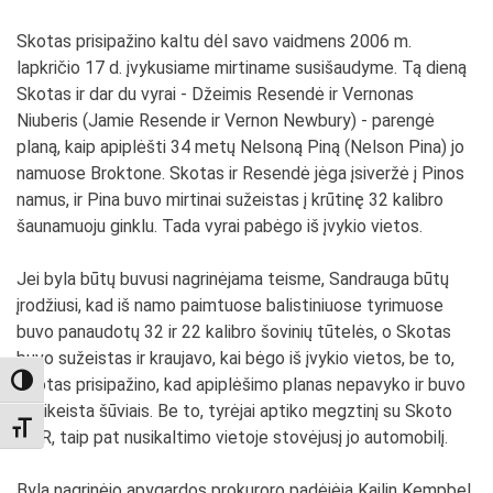
Skotas prisipažino kaltu dėl savo vaidmens 2006 m.
lapkričio 17 d. įvykusiame mirtiname susišaudyme. Tą dieną
Skotas ir dar du vyrai - Džeimis Resendė ir Vernonas
Niuberis (Jamie Resende ir Vernon Newbury) - parengė
planą, kaip apiplėšti 34 metų Nelsoną Piną (Nelson Pina) jo
namuose Broktone. Skotas ir Resendė jėga įsiveržė į Pinos
namus, ir Pina buvo mirtinai sužeistas į krūtinę 32 kalibro
šaunamuoju ginklu. Tada vyrai pabėgo iš įvykio vietos.
Jei byla būtų buvusi nagrinėjama teisme, Sandrauga būtų
įrodžiusi, kad iš namo paimtuose balistiniuose tyrimuose
buvo panaudotų 32 ir 22 kalibro šovinių tūtelės, o Skotas
buvo sužeistas ir kraujavo, kai bėgo iš įvykio vietos, be to,
Skotas prisipažino, kad apiplėšimo planas nepavyko ir buvo
TOGGLE HIGH CONTRAST
pasikeista šūviais. Be to, tyrėjai aptiko megztinį su Skoto
TOGGLE FONT SIZE
DNR, taip pat nusikaltimo vietoje stovėjusį jo automobilį.
Bylą nagrinėjo apygardos prokuroro padėjėja Kailin Kempbel