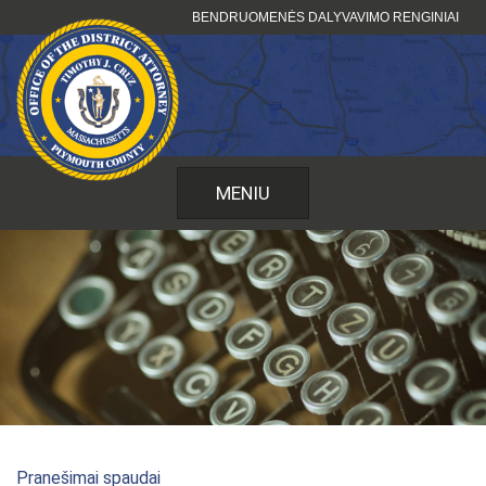
Pereiti
BENDRUOMENĖS DALYVAVIMO RENGINIAI
prie
turinio
MENIU
Pranešimai spaudai