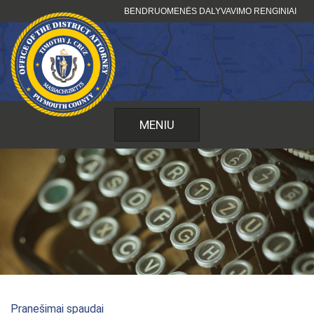
Pereiti
BENDRUOMENĖS DALYVAVIMO RENGINIAI
prie
turinio
MENIU
Pranešimai spaudai