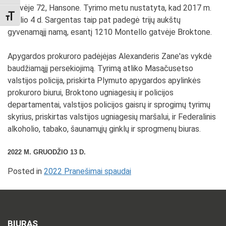
gatvėje 72, Hansone. Tyrimo metu nustatyta, kad 2017 m.
TOGGLE FONT SIZE
spalio 4 d. Sargentas taip pat padegė trijų aukštų
gyvenamąjį namą, esantį 1210 Montello gatvėje Broktone.
Apygardos prokuroro padėjėjas Alexanderis Zane'as vykdė
baudžiamąjį persekiojimą. Tyrimą atliko Masačusetso
valstijos policija, priskirta Plymuto apygardos apylinkės
prokuroro biurui, Broktono ugniagesių ir policijos
departamentai, valstijos policijos gaisrų ir sprogimų tyrimų
skyrius, priskirtas valstijos ugniagesių maršalui, ir Federalinis
alkoholio, tabako, šaunamųjų ginklų ir sprogmenų biuras.
2022 M. GRUODŽIO 13 D.
Posted in
2022 Pranešimai spaudai
BIURAS