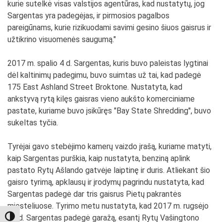
kurie sutelkė visas valstijos agentūras, kad nustatytų, jog
Sargentas yra padegėjas, ir pirmosios pagalbos
pareigūnams, kurie rizikuodami savimi gesino šiuos gaisrus ir
užtikrino visuomenės saugumą."
2017 m. spalio 4 d. Sargentas, kuris buvo paleistas lygtinai
dėl kaltinimų padegimu, buvo suimtas už tai, kad padegė
175 East Ashland Street Broktone. Nustatyta, kad
ankstyvą rytą kilęs gaisras vieno aukšto komerciniame
pastate, kuriame buvo įsikūręs "Bay State Shredding", buvo
sukeltas tyčia.
Tyrėjai gavo stebėjimo kamerų vaizdo įrašą, kuriame matyti,
kaip Sargentas purškia, kaip nustatyta, benziną aplink
pastato Rytų Ašlando gatvėje laiptinę ir duris. Atliekant šio
gaisro tyrimą, apklausų ir įrodymų pagrindu nustatyta, kad
Sargentas padegė dar tris gaisrus Pietų pakrantės
miesteliuose. Tyrimo metu nustatyta, kad 2017 m. rugsėjo
24 d. Sargentas padegė garažą, esantį Rytų Vašingtono
TOGGLE HIGH CONTRAST