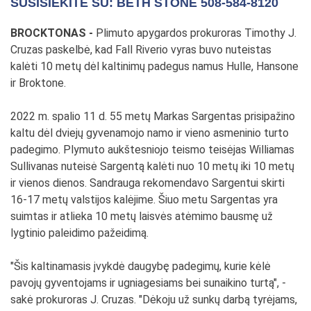
SUSISIEKITE SU: BETH STONE 508-584-8120
BROCKTONAS -
Plimuto apygardos prokuroras Timothy J.
Cruzas paskelbė, kad Fall Riverio vyras buvo nuteistas
kalėti 10 metų dėl kaltinimų padegus namus Hulle, Hansone
ir Broktone.
2022 m. spalio 11 d. 55 metų Markas Sargentas prisipažino
kaltu dėl dviejų gyvenamojo namo ir vieno asmeninio turto
padegimo. Plymuto aukštesniojo teismo teisėjas Williamas
Sullivanas nuteisė Sargentą kalėti nuo 10 metų iki 10 metų
ir vienos dienos. Sandrauga rekomendavo Sargentui skirti
16-17 metų valstijos kalėjime. Šiuo metu Sargentas yra
suimtas ir atlieka 10 metų laisvės atėmimo bausmę už
lygtinio paleidimo pažeidimą.
"Šis kaltinamasis įvykdė daugybę padegimų, kurie kėlė
pavojų gyventojams ir ugniagesiams bei sunaikino turtą", -
sakė prokuroras J. Cruzas. "Dėkoju už sunkų darbą tyrėjams,