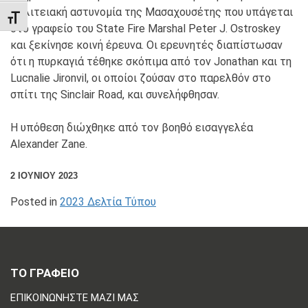
πολιτειακή αστυνομία της Μασαχουσέτης που υπάγεται
TOGGLE FONT SIZE
στο γραφείο του State Fire Marshal Peter J. Ostroskey
και ξεκίνησε κοινή έρευνα. Οι ερευνητές διαπίστωσαν
ότι η πυρκαγιά τέθηκε σκόπιμα από τον Jonathan και τη
Lucnalie Jironvil, οι οποίοι ζούσαν στο παρελθόν στο
σπίτι της Sinclair Road, και συνελήφθησαν.
Η υπόθεση διώχθηκε από τον βοηθό εισαγγελέα
Alexander Zane.
2 ΙΟΥΝΊΟΥ 2023
Posted in
2023 Δελτία Τύπου
ΤΟ ΓΡΑΦΕΙΟ
ΕΠΙΚΟΙΝΩΝΗΣΤΕ ΜΑΖΙ ΜΑΣ