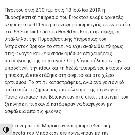
Περίπου στις 2:30 π.μ. στις 18 Ιουλίου 2019, η
Πυροσβεστική Υπηρεσία του Brockton έλαβε αρκετές
κλήσεις στο 911 για μια αναφορά πυρκαγιάς σε ένα σπίτι
στο 66 Sinclair Road στο Brockton. Κατά την άφιξη, οι
υπάλληλοι της Πυροσβεστικής Υπηρεσίας του
Μπρόκτον βρήκαν το σπίτι να έχει αναλωθεί πλήρως
στις φλόγες και ξεκίνησαν αμέσως επιχειρήσεις
κατάσβεσης της πυρκαγιάς. Οι φλόγες κάλυπταν την
μπροστινή, την πίσω και τη δεξιά πλευρά του κτιρίου και
η πυρκαγιά επεκτάθηκε στη σοφίτα και στο χώρο
ερπυσμού. Το σπίτι καταστράφηκε, ενώ ένα γειτονικό
σπίτι υπέστη ζημιές ως αποτέλεσμα της πυρκαγιάς.
Τρεις γυναίκες που βρίσκονταν στο σπίτι τη στιγμή που
ξεκίνησε η πυρκαγιά κατάφεραν να διαφύγουν με
ασφάλεια από τις φλόγες.
Η αστυνομία του Μπρόκτον και η πυροσβεστική
TOGGLE HIGH CONTRAST
υπηρεσία του Μπρόκτον επικοινώνησαν με την