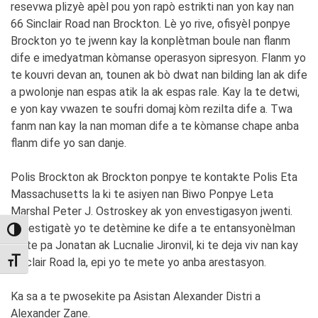
resevwa plizyè apèl pou yon rapò estrikti nan yon kay nan
66 Sinclair Road nan Brockton. Lè yo rive, ofisyèl ponpye
Brockton yo te jwenn kay la konplètman boule nan flanm
dife e imedyatman kòmanse operasyon sipresyon. Flanm yo
te kouvri devan an, tounen ak bò dwat nan bilding lan ak dife
a pwolonje nan espas atik la ak espas rale. Kay la te detwi,
e yon kay vwazen te soufri domaj kòm rezilta dife a. Twa
fanm nan kay la nan moman dife a te kòmanse chape anba
flanm dife yo san danje.
Polis Brockton ak Brockton ponpye te kontakte Polis Eta
Massachusetts la ki te asiyen nan Biwo Ponpye Leta
Marshal Peter J. Ostroskey ak yon envestigasyon jwenti.
Envestigatè yo te detèmine ke dife a te entansyonèlman
TOGGLE HIGH CONTRAST
mete pa Jonatan ak Lucnalie Jironvil, ki te deja viv nan kay
Sinclair Road la, epi yo te mete yo anba arestasyon.
TOGGLE FONT SIZE
Ka sa a te pwosekite pa Asistan Alexander Distri a
Alexander Zane.