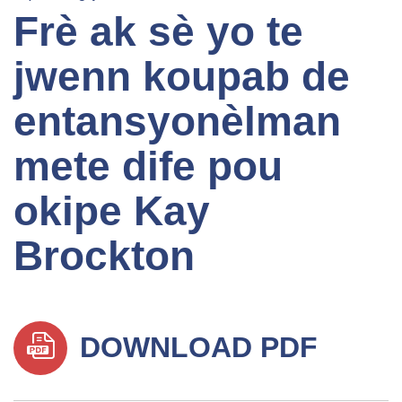
Frè ak sè yo te
jwenn koupab de
entansyonèlman
mete dife pou
okipe Kay
Brockton
DOWNLOAD PDF