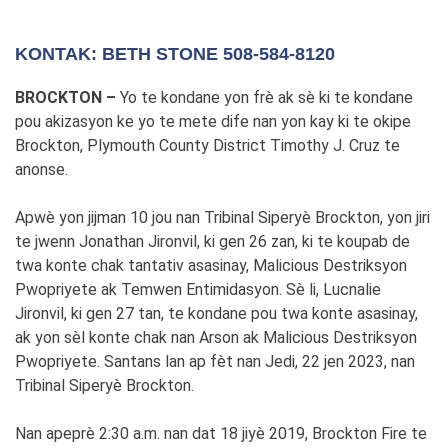
KONTAK: BETH STONE 508-584-8120
BROCKTON –
Yo te kondane yon frè ak sè ki te kondane
pou akizasyon ke yo te mete dife nan yon kay ki te okipe
Brockton, Plymouth County District Timothy J. Cruz te
anonse.
Apwè yon jijman 10 jou nan Tribinal Siperyè Brockton, yon jiri
te jwenn Jonathan Jironvil, ki gen 26 zan, ki te koupab de
twa konte chak tantativ asasinay, Malicious Destriksyon
Pwopriyete ak Temwen Entimidasyon. Sè li, Lucnalie
Jironvil, ki gen 27 tan, te kondane pou twa konte asasinay,
ak yon sèl konte chak nan Arson ak Malicious Destriksyon
Pwopriyete. Santans lan ap fèt nan Jedi, 22 jen 2023, nan
Tribinal Siperyè Brockton.
Nan apeprè 2:30 a.m. nan dat 18 jiyè 2019, Brockton Fire te