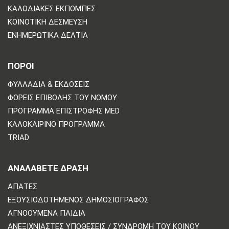
ΚΑΛΩΔΙΑΚΈΣ ΕΚΠΟΜΠΈΣ
ΚΟΙΝΟΤΙΚΉ ΔΈΣΜΕΥΣΗ
ΕΝΗΜΕΡΩΤΙΚΆ ΔΕΛΤΊΑ
ΠΟΡΟΙ
ΦΥΛΛΆΔΙΑ & ΕΚΔΌΣΕΙΣ
ΦΟΡΕΊΣ ΕΠΙΒΟΛΉΣ ΤΟΥ ΝΌΜΟΥ
ΠΡΌΓΡΑΜΜΑ ΕΠΙΣΤΡΟΦΉΣ MED
ΚΑΛΟΚΑΙΡΙΝΌ ΠΡΌΓΡΑΜΜΑ
TRIAD
ΑΝΑΛΆΒΕΤΕ ΔΡΆΣΗ
ΑΠΆΤΕΣ
ΕΞΟΥΣΙΟΔΟΤΗΜΈΝΟΣ ΔΗΜΟΣΙΟΓΡΆΦΟΣ
ΑΓΝΟΟΎΜΕΝΑ ΠΑΙΔΙΆ
ΑΝΕΞΙΧΝΊΑΣΤΕΣ ΥΠΟΘΈΣΕΙΣ / ΣΥΝΔΡΟΜΉ ΤΟΥ ΚΟΙΝΟΎ