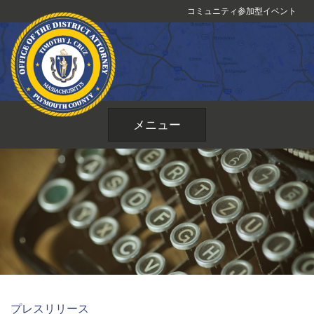
コ
コミュニティ参加型イベント
ン
テ
ン
ツ
へ
ス
メニュー
キ
ッ
プ
プレスリリース