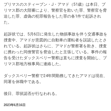
プリマスのスティーブン・J・アマド（51歳）は本日、プ
リマス郡の大陪審により、警察官を欺いた罪、警察官を脅
迫した罪、虚偽の犯罪報告をした罪の各1件で起訴され
た。
起訴状では、5月6日に発生した物損事故を伴う交通事故を
捜査中、アマドが意図的に自動車の運転者を誤認したとさ
れている。起訴状はさらに、アマドが警察署を欺き、捜査
に携わった同僚警官を脅迫したと主張している。事件の報
告を受けたダックスベリー警察は直ちに捜査を開始し、プ
リマス郡地方検事局に連絡した。
ダックスベリー警察で24年間勤務してきたアマドは現在、
同署を休職中である。
後日、罪状認否が行なわれる。
2023年6月16日