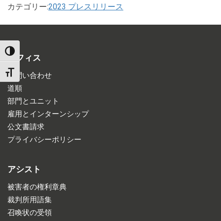
カテゴリー:
2023 プレスリリース
TOGGLE HIGH CONTRAST
オフィス
TOGGLE FONT SIZE
お問い合わせ
道順
部門とユニット
雇用とインターンシップ
公文書請求
プライバシーポリシー
アシスト
被害者の権利章典
裁判所用語集
召喚状の受領