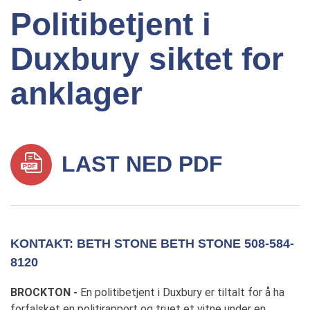
Politibetjent i
Duxbury siktet for
anklager
LAST NED PDF
KONTAKT: BETH STONE BETH STONE 508-584-
8120
BROCKTON -
En politibetjent i Duxbury er tiltalt for å ha
forfalsket en politirapport og truet et vitne under en