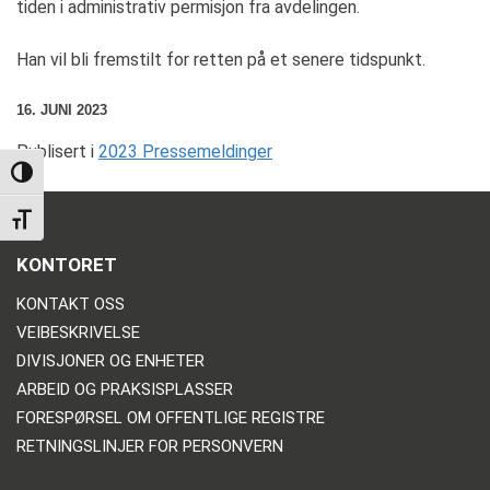
tiden i administrativ permisjon fra avdelingen.
Han vil bli fremstilt for retten på et senere tidspunkt.
16. JUNI 2023
Publisert i
2023 Pressemeldinger
TOGGLE HIGH CONTRAST
TOGGLE FONT SIZE
KONTORET
KONTAKT OSS
VEIBESKRIVELSE
DIVISJONER OG ENHETER
ARBEID OG PRAKSISPLASSER
FORESPØRSEL OM OFFENTLIGE REGISTRE
RETNINGSLINJER FOR PERSONVERN