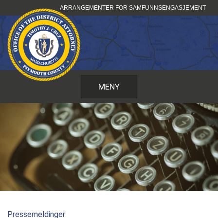
Hopp
ARRANGEMENTER FOR SAMFUNNSENGASJEMENT
til
innhold
MENY
Pressemeldinger