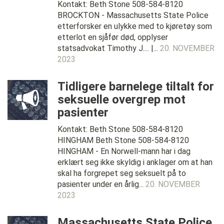
Kontakt: Beth Stone 508-584-8120
BROCKTON - Massachusetts State Police
etterforsker en ulykke med to kjøretøy som
etterlot en sjåfør død, opplyser
statsadvokat Timothy J.... |...
20. NOVEMBER
2023
Tidligere barnelege tiltalt for
seksuelle overgrep mot
pasienter
Kontakt: Beth Stone 508-584-8120
HINGHAM Beth Stone 508-584-8120
HINGHAM - En Norwell-mann har i dag
erklært seg ikke skyldig i anklager om at han
skal ha forgrepet seg seksuelt på to
pasienter under en årlig...
20. NOVEMBER
2023
Massachusetts State Police