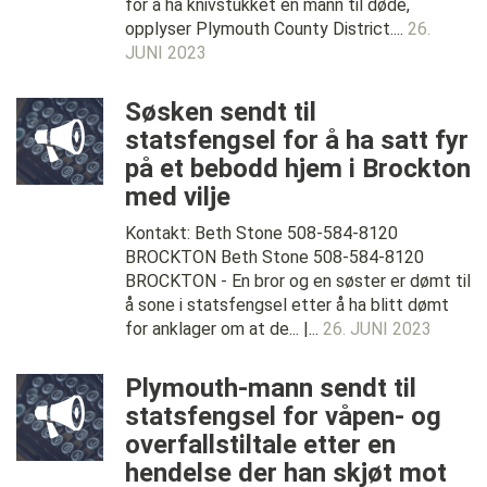
for å ha knivstukket en mann til døde,
opplyser Plymouth County District....
26.
JUNI 2023
Søsken sendt til
statsfengsel for å ha satt fyr
på et bebodd hjem i Brockton
med vilje
Kontakt: Beth Stone 508-584-8120
BROCKTON Beth Stone 508-584-8120
BROCKTON - En bror og en søster er dømt til
å sone i statsfengsel etter å ha blitt dømt
for anklager om at de... |...
26. JUNI 2023
Plymouth-mann sendt til
statsfengsel for våpen- og
overfallstiltale etter en
hendelse der han skjøt mot