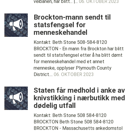
veibanen, har blitt... |...
06. OKTOBER 2023
Brockton-mann sendt til
statsfengsel for
menneskehandel
Kontakt: Beth Stone 508-584-8120
BROCKTON - En mann fra Brockton har blitt
sendt til statsfengsel etter å ha blitt dømt
for menneskehandel med et annet
menneske, opplyser Plymouth County
District....
06. OKTOBER 2023
Staten får medhold i anke av
knivstikking i nærbutikk med
dødelig utfall
Kontakt: Beth Stone 508 584-8120
BROCKTON Beth Stone 508 584-8120
BROCKTON - Massachusetts ankedomstol