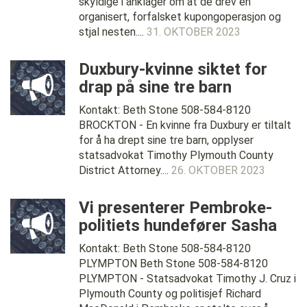
skyldige i anklager om at de drev en
organisert, forfalsket kupongoperasjon og
stjal nesten....
31. OKTOBER 2023
Duxbury-kvinne siktet for
drap på sine tre barn
Kontakt: Beth Stone 508-584-8120
BROCKTON - En kvinne fra Duxbury er tiltalt
for å ha drept sine tre barn, opplyser
statsadvokat Timothy Plymouth County
District Attorney....
26. OKTOBER 2023
Vi presenterer Pembroke-
politiets hundefører Sasha
Kontakt: Beth Stone 508-584-8120
PLYMPTON Beth Stone 508-584-8120
PLYMPTON - Statsadvokat Timothy J. Cruz i
Plymouth County og politisjef Richard