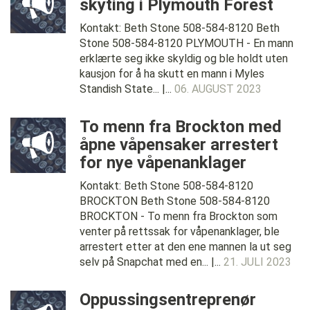
skyting i Plymouth Forest
Kontakt: Beth Stone 508-584-8120 Beth
Stone 508-584-8120 PLYMOUTH - En mann
erklærte seg ikke skyldig og ble holdt uten
kausjon for å ha skutt en mann i Myles
Standish State... |...
06. AUGUST 2023
To menn fra Brockton med
åpne våpensaker arrestert
for nye våpenanklager
Kontakt: Beth Stone 508-584-8120
BROCKTON Beth Stone 508-584-8120
BROCKTON - To menn fra Brockton som
venter på rettssak for våpenanklager, ble
arrestert etter at den ene mannen la ut seg
selv på Snapchat med en... |...
21. JULI 2023
Oppussingsentreprenør