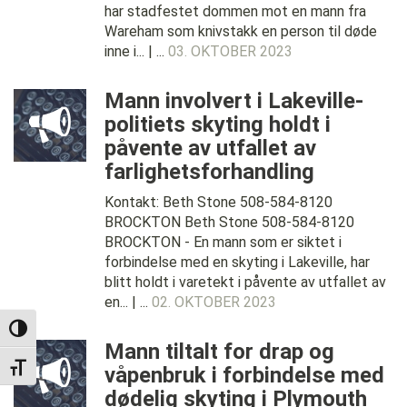
har stadfestet dommen mot en mann fra
Wareham som knivstakk en person til døde
inne i... | ...
03. OKTOBER 2023
Mann involvert i Lakeville-
politiets skyting holdt i
påvente av utfallet av
farlighetsforhandling
Kontakt: Beth Stone 508-584-8120
BROCKTON Beth Stone 508-584-8120
BROCKTON - En mann som er siktet i
forbindelse med en skyting i Lakeville, har
blitt holdt i varetekt i påvente av utfallet av
en... | ...
02. OKTOBER 2023
TOGGLE HIGH CONTRAST
Mann tiltalt for drap og
våpenbruk i forbindelse med
TOGGLE FONT SIZE
dødelig skyting i Plymouth