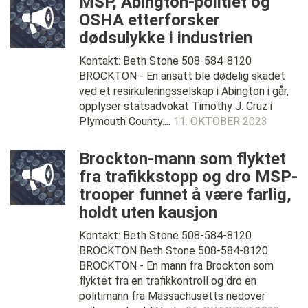
MSP, Abington-politiet og
OSHA etterforsker
dødsulykke i industrien
Kontakt: Beth Stone 508-584-8120
BROCKTON - En ansatt ble dødelig skadet
ved et resirkuleringsselskap i Abington i går,
opplyser statsadvokat Timothy J. Cruz i
Plymouth County....
11. OKTOBER 2023
Brockton-mann som flyktet
fra trafikkstopp og dro MSP-
trooper funnet å være farlig,
holdt uten kausjon
Kontakt: Beth Stone 508-584-8120
BROCKTON Beth Stone 508-584-8120
BROCKTON - En mann fra Brockton som
flyktet fra en trafikkontroll og dro en
politimann fra Massachusetts nedover