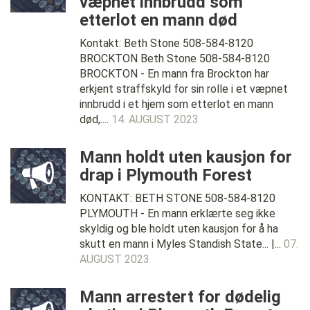
væpnet innbrudd som
etterlot en mann død
Kontakt: Beth Stone 508-584-8120
BROCKTON Beth Stone 508-584-8120
BROCKTON - En mann fra Brockton har
erkjent straffskyld for sin rolle i et væpnet
innbrudd i et hjem som etterlot en mann
død,....
14. AUGUST 2023
Mann holdt uten kausjon for
drap i Plymouth Forest
KONTAKT: BETH STONE 508-584-8120
PLYMOUTH - En mann erklærte seg ikke
skyldig og ble holdt uten kausjon for å ha
skutt en mann i Myles Standish State... |...
07.
AUGUST 2023
Mann arrestert for dødelig