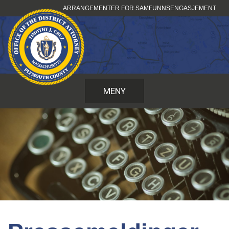
Hopp
ARRANGEMENTER FOR SAMFUNNSENGASJEMENT
til
innhold
MENY