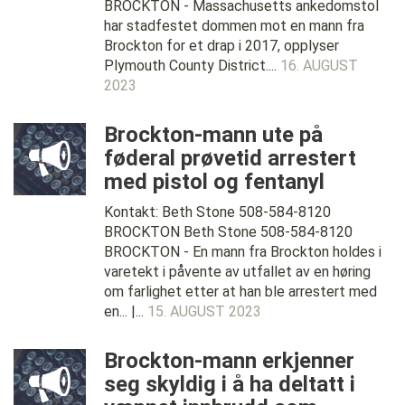
BROCKTON - Massachusetts ankedomstol
har stadfestet dommen mot en mann fra
Brockton for et drap i 2017, opplyser
Plymouth County District....
16. AUGUST
2023
Brockton-mann ute på
føderal prøvetid arrestert
med pistol og fentanyl
Kontakt: Beth Stone 508-584-8120
BROCKTON Beth Stone 508-584-8120
BROCKTON - En mann fra Brockton holdes i
varetekt i påvente av utfallet av en høring
om farlighet etter at han ble arrestert med
en... |...
15. AUGUST 2023
Brockton-mann erkjenner
seg skyldig i å ha deltatt i