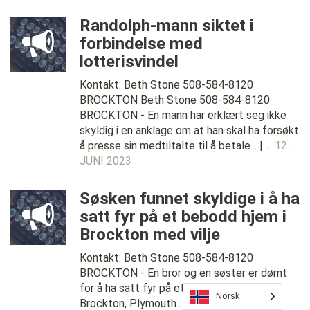
Randolph-mann siktet i
forbindelse med
lotterisvindel
Kontakt: Beth Stone 508-584-8120
BROCKTON Beth Stone 508-584-8120
BROCKTON - En mann har erklært seg ikke
skyldig i en anklage om at han skal ha forsøkt
å presse sin medtiltalte til å betale... | ...
12.
JUNI 2023
Søsken funnet skyldige i å ha
satt fyr på et bebodd hjem i
Brockton med vilje
Kontakt: Beth Stone 508-584-8120
BROCKTON - En bror og en søster er dømt
for å ha satt fyr på et bebodd hjem i
Norsk
Brockton, Plymouth....
02 JUN, 2023