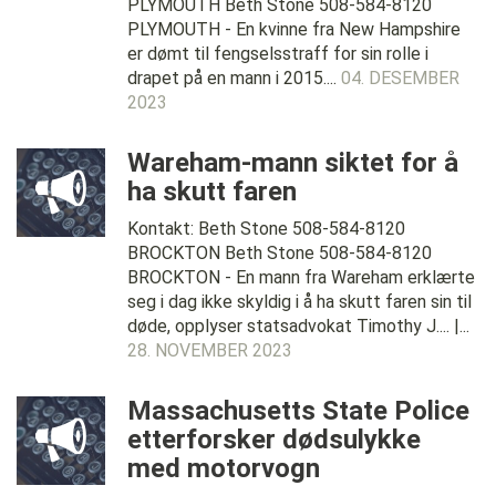
PLYMOUTH Beth Stone 508-584-8120
PLYMOUTH - En kvinne fra New Hampshire
er dømt til fengselsstraff for sin rolle i
drapet på en mann i 2015....
04. DESEMBER
2023
Wareham-mann siktet for å
ha skutt faren
Kontakt: Beth Stone 508-584-8120
BROCKTON Beth Stone 508-584-8120
BROCKTON - En mann fra Wareham erklærte
seg i dag ikke skyldig i å ha skutt faren sin til
døde, opplyser statsadvokat Timothy J.... |...
28. NOVEMBER 2023
Massachusetts State Police
etterforsker dødsulykke
med motorvogn