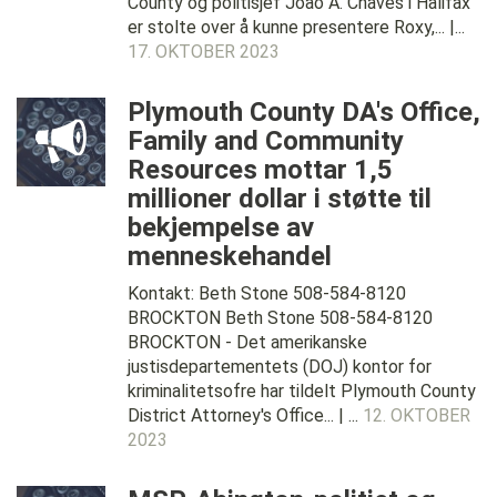
County og politisjef Joao A. Chaves i Halifax
er stolte over å kunne presentere Roxy,... |...
17. OKTOBER 2023
Plymouth County DA's Office,
Family and Community
Resources mottar 1,5
millioner dollar i støtte til
bekjempelse av
menneskehandel
Kontakt: Beth Stone 508-584-8120
BROCKTON Beth Stone 508-584-8120
BROCKTON - Det amerikanske
justisdepartementets (DOJ) kontor for
kriminalitetsofre har tildelt Plymouth County
District Attorney's Office... | ...
12. OKTOBER
2023