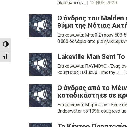
αλκοόλ όταν... |
12 ΝΟΕ, 2020
Ο άνδρας του Malden 
θύμα της Νότιας Ακτ
Επικοινωνία: Μπεθ Στόουν 508-5
8.000 δολάρια από μια ηλικιωμένη 
TOGGLE HIGH CONTRAST
Lakeville Man Sent To
TOGGLE FONT SIZE
Επικοινωνία: ΠΛΥΜΟΥΘ - Ένας άνδ
κομητείας Πλίμουθ Timothy J.... |
Ο άνδρας από το Μέι
καταδικάστηκε σε κρα
Επικοινωνία: Μπρόκτον - Ένας άν
Bridgewater το 1996, σύμφωνα με 
Το Κέντρο Προστασίας