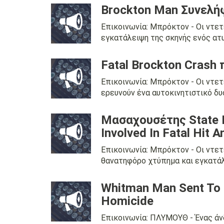
Brockton Man Συνελή
Επικοινωνία: Μπρόκτον - Οι ντε
εγκατάλειψη της σκηνής ενός ατυ
Fatal Brockton Crash
Επικοινωνία: Μπρόκτον - Οι ντε
ερευνούν ένα αυτοκινητιστικό δυ
Μασαχουσέτης State Po
Involved In Fatal Hit 
Επικοινωνία: Μπρόκτον - Οι ντε
θανατηφόρο χτύπημα και εγκατάλε
Whitman Man Sent To S
Homicide
Επικοινωνία: ΠΛΥΜΟΥΘ - Ένας άν