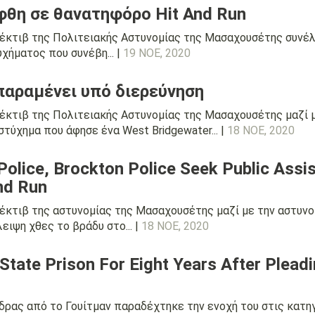
φθη σε θανατηφόρο Hit And Run
τέκτιβ της Πολιτειακής Αστυνομίας της Μασαχουσέτης συνέ
χήματος που συνέβη... |
19 ΝΟΕ, 2020
 παραμένει υπό διερεύνηση
τέκτιβ της Πολιτειακής Αστυνομίας της Μασαχουσέτης μαζί 
στύχημα που άφησε ένα West Bridgewater... |
18 ΝΟΕ, 2020
lice, Brockton Police Seek Public Assist
And Run
τέκτιβ της αστυνομίας της Μασαχουσέτης μαζί με την αστυνο
ιψη χθες το βράδυ στο... |
18 ΝΟΕ, 2020
tate Prison For Eight Years After Pleadi
δρας από το Γουίτμαν παραδέχτηκε την ενοχή του στις κατηγ