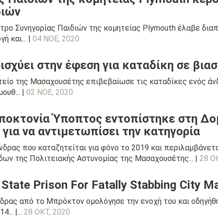
διών
τρο Συνηγορίας Παιδιών της κομητείας Plymouth έλαβε διαπ
 και... |
04 ΝΟΕ, 2020
ισχύει στην έφεση για καταδίκη σε βια
τείο της Μασαχουσέτης επιβεβαίωσε τις καταδίκες ενός άνδ
ουθ... |
02 ΝΟΕ, 2020
ποκτονία Ύποπτος εντοπίστηκε στη Δο
για να αντιμετωπίσει την κατηγορία
νδρας που καταζητείται για φόνο το 2019 και περιλαμβάνετα
ων της Πολιτειακής Αστυνομίας της Μασαχουσέτης... |
28 Ο
State Prison For Fatally Stabbing City M
νδρας από το Μπρόκτον ομολόγησε την ενοχή του και οδηγήθη
.. |...
28 ΟΚΤ, 2020