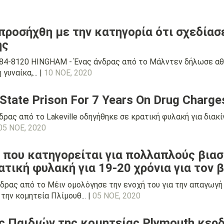
προσήχθη με την κατηγορία ότι σχεδίασ
ής
84-8120 HINGHAM - Ένας άνδρας από το Μάλντεν δήλωσε αθώ
γυναίκα,... |
10 ΝΟΕ, 2020
 State Prison For 7 Years On Drug Charge
ρας από το Lakeville οδηγήθηκε σε κρατική φυλακή για διακ
05 ΝΟΕ, 2020
ν που κατηγορείται για πολλαπλούς βι
τική φυλακή για 19-20 χρόνια για τον 
δρας από το Μέιν ομολόγησε την ενοχή του για την απαγωγή 
την κομητεία Πλίμουθ... |
05 ΝΟΕ, 2020
 Παιδιών της κομητείας Plymouth κερδ