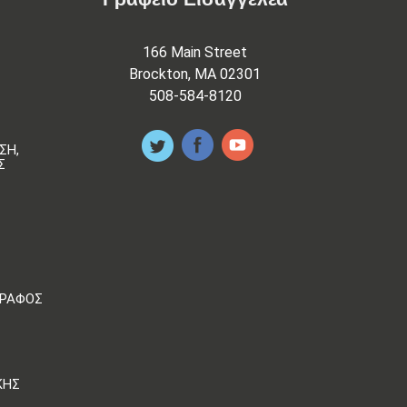
166 Main Street
Brockton, MA 02301
508-584-8120
ΣΗ,
Σ
ΓΡΆΦΟΣ
ΚΉΣ