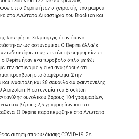
οδού Laureston 177. Μέσω ερευνών,
σε ότι ο Depina ήταν ο χειριστής του μαύρου
κε στο Ανώτατο Δικαστήριο του Brockton και
της λεωφόρου Χίλμπεργκ, όταν έκανε
ιάστηκαν ως αστυνομικοί. Ο Depina άλλαξε
ον ειδοποίησε τους ντετέκτιβ συμμοριών, οι
 ο Depina ήταν ένα πυροβόλο όπλο με έξι
με την αστυνομία για να αναφέρουν ότι
ομία πρόσβαση στο διαμέρισμα. Στην
 και ινοσιτόλη και 28 σακουλάκια φαιντανύλης
 Alprzolam. Η αστυνομία του Brockton
εντανύλης συνολικού βάρους 104 γραμμαρίων,
νολικού βάρους 2,5 γραμμαρίων και στο
 καθένα. Ο Depina παραπέμφθηκε στο Ανώτατο
τέθεσε αίτηση αποφυλάκισης COVID-19. Σε