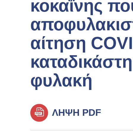
κοκαΐνης πο
αποφυλακιστ
αίτηση COVI
καταδικάστη
φυλακή
ΛΉΨΗ PDF