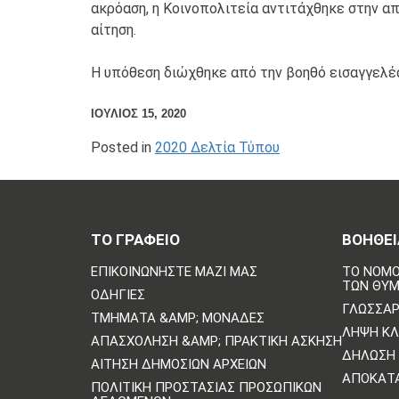
ακρόαση, η Κοινοπολιτεία αντιτάχθηκε στην απ
αίτηση.
Η υπόθεση διώχθηκε από την βοηθό εισαγγελέα 
ΙΟΥΛΙΟΣ 15, 2020
Posted in
2020 Δελτία Τύπου
ΤΟ ΓΡΑΦΕΙΟ
ΒΟΗΘΕΙ
ΕΠΙΚΟΙΝΩΝΗΣΤΕ ΜΑΖΙ ΜΑΣ
ΤΟ ΝΟΜΟ
ΤΩΝ ΘΥ
ΟΔΗΓΊΕΣ
ΓΛΩΣΣΆΡ
ΤΜΉΜΑΤΑ &AMP; ΜΟΝΆΔΕΣ
ΛΉΨΗ Κ
ΑΠΑΣΧΌΛΗΣΗ &AMP; ΠΡΑΚΤΙΚΉ ΆΣΚΗΣΗ
ΔΉΛΩΣΗ 
ΑΊΤΗΣΗ ΔΗΜΌΣΙΩΝ ΑΡΧΕΊΩΝ
ΑΠΟΚΑΤ
ΠΟΛΙΤΙΚΗ ΠΡΟΣΤΑΣΙΑΣ ΠΡΟΣΩΠΙΚΩΝ