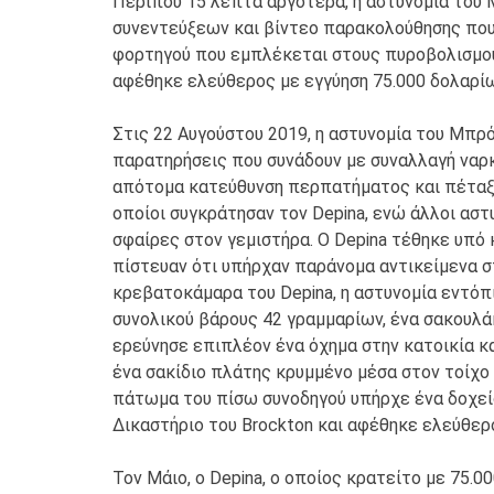
Περίπου 15 λεπτά αργότερα, η αστυνομία του
συνεντεύξεων και βίντεο παρακολούθησης που 
φορτηγού που εμπλέκεται στους πυροβολισμούς
αφέθηκε ελεύθερος με εγγύηση 75.000 δολαρίω
Στις 22 Αυγούστου 2019, η αστυνομία του Μπ
παρατηρήσεις που συνάδουν με συναλλαγή ναρκ
απότομα κατεύθυνση περπατήματος και πέταξε 
οποίοι συγκράτησαν τον Depina, ενώ άλλοι αστ
σφαίρες στον γεμιστήρα. Ο Depina τέθηκε υπό 
πίστευαν ότι υπήρχαν παράνομα αντικείμενα σ
κρεβατοκάμαρα του Depina, η αστυνομία εντόπι
συνολικού βάρους 42 γραμμαρίων, ένα σακουλάκ
ερεύνησε επιπλέον ένα όχημα στην κατοικία κ
ένα σακίδιο πλάτης κρυμμένο μέσα στον τοίχο
πάτωμα του πίσω συνοδηγού υπήρχε ένα δοχεί
Δικαστήριο του Brockton και αφέθηκε ελεύθερ
Τον Μάιο, ο Depina, ο οποίος κρατείτο με 75.