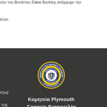
ου του Brockton, Elaine Buckley, απέρριψε την
kton.
Σ
ΕΥΣΗΣ
Κομητεία Plymouth
 ΤΗΣ
Γραφείο Εισαγγελέα