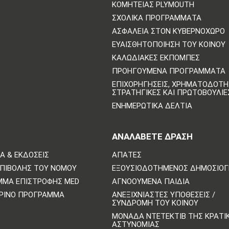
ΚΟΜΗΤΕΊΑΣ PLYMOUTH
ΣΧΟΛΙΚΆ ΠΡΟΓΡΆΜΜΑΤΑ
ΑΣΦΆΛΕΙΑ ΣΤΟΝ ΚΥΒΕΡΝΟΧΏΡΟ
ΕΥΑΙΣΘΗΤΟΠΟΊΗΣΗ ΤΟΥ ΚΟΙΝΟΎ
ΚΑΛΩΔΙΑΚΈΣ ΕΚΠΟΜΠΈΣ
ΠΡΟΗΓΟΎΜΕΝΑ ΠΡΟΓΡΆΜΜΑΤΑ
ΕΠΙΧΟΡΗΓΉΣΕΙΣ, ΧΡΗΜΑΤΟΔΌΤΗ
ΣΤΡΑΤΗΓΙΚΈΣ ΚΑΙ ΠΡΩΤΟΒΟΥΛΊΕ
ΕΝΗΜΕΡΩΤΙΚΆ ΔΕΛΤΊΑ
ΑΝΑΛΆΒΕΤΕ ΔΡΆΣΗ
Α & ΕΚΔΌΣΕΙΣ
ΑΠΆΤΕΣ
ΕΠΙΒΟΛΉΣ ΤΟΥ ΝΌΜΟΥ
ΕΞΟΥΣΙΟΔΟΤΗΜΈΝΟΣ ΔΗΜΟΣΙΟ
ΜΜΑ ΕΠΙΣΤΡΟΦΉΣ MED
ΑΓΝΟΟΎΜΕΝΑ ΠΑΙΔΙΆ
ΡΙΝΌ ΠΡΌΓΡΑΜΜΑ
ΑΝΕΞΙΧΝΊΑΣΤΕΣ ΥΠΟΘΈΣΕΙΣ /
ΣΥΝΔΡΟΜΉ ΤΟΥ ΚΟΙΝΟΎ
ΜΟΝΆΔΑ ΝΤΕΤΈΚΤΙΒ ΤΗΣ ΚΡΑΤΙ
ΑΣΤΥΝΟΜΊΑΣ