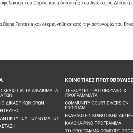
οφυλάκιση του Depina και η δικαστής του Ανώτατου Δικαστηρί
Diana Fantasia και διερευνήθηκε από την αστυνομία του Broc
Α
ΚΟΙΝΟΤΙΚΈΣ ΠΡΩΤΟΒΟΥΛΊΕ
ΣΧΈΔΙΟ ΓΙΑ ΤΑ ΔΙΚΑΙΏΜΑΤΑ
ΤΡΈΧΟΥΣΕΣ ΠΡΩΤΟΒΟΥΛΊΕΣ &
ΜΆΤΩΝ
ΠΡΟΓΡΆΜΜΑΤΑ
ΙΟ ΔΙΚΑΣΤΙΚΏΝ ΌΡΩΝ
COMMUNITY COURT DIVERSION
PROGRAM
ΛΉΤΕΥΣΗΣ
ΕΚΔΗΛΏΣΕΙΣ ΚΟΙΝΟΤΙΚΉΣ ΔΈΣΜ
ΑΝΤΙΚΤΎΠΟΥ ΤΟΥ ΘΎΜΑΤΟΣ
ΚΑΛΟΚΑΙΡΙΝΌ ΠΡΌΓΡΑΜΜΑ
ΆΣΤΑΣΗ
ΤΟ ΠΡΌΓΡΑΜΜΑ COMFORT DOGS