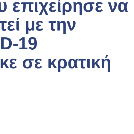
υ επιχείρησε να
εί με την
D-19
κε σε κρατική