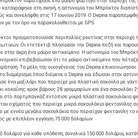
 Μπρόκτον παρατήρησε ένα μαύρο φορτηγό στην περιοχή της 
καταγράφηκε στη σκηνή, η αστυνομία του Μπρόκτον διαπίστω
 και συνελήφθη στις 17 Ιουνίου 2019. Ο Depina παραπέμφθη
ν με τον όρο να παρακολουθείται με GPS.
ρόκτον πραγματοποιούσε περιπολίες ρουτίνας στην περιοχή 
ωτικών. Οι ντετέκτιβ πλησίασαν την Depina πεζή και παρουσ
στην άκρη ένα μαύρο αντικείμενο. Η αστυνομία του Μπρόκτ
υνομικοί επιβεβαίωσαν ότι το μαύρο αντικείμενο που πέταξε
κράτηση. Τα μέλη της οικογένειας του Depina επικοινώνησαν 
το διαμέρισμα όπου διέμενε ο Depina και έδωσαν στην αστυν
σε ένα μαξιλάρι που περιείχε μια πλαστική σακούλα με γάντι
ι κοκαΐνης κρακ βάρους 28 γραμμαρίων και ένα σακουλάκι 29
αι στο πορτμπαγκάζ εντόπισε μικρά πλαστικά σακουλάκια φ
 του οχήματος που περιείχε μικρά σακουλάκια φεντανύλης συ
ο με εννέα μεγάλα σακουλάκια που περιείχαν φεντανύλη το
ος με επιπλέον εγγύηση 75.000 δολαρίων.
000 δολάρια για κάθε υπόθεση, συνολικά 150.000 δολάρια, κα