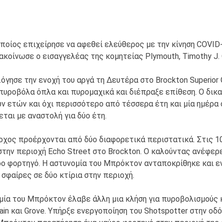
 οποίος επιχείρησε να αφεθεί ελεύθερος με την κίνηση COVID
ακοίνωσε ο εισαγγελέας της κομητείας Plymouth, Timothy J. 
λόγησε την ενοχή του αργά τη Δευτέρα στο Brockton Superior 
υροβόλα όπλα και πυρομαχικά και διέπραξε επίθεση. Ο δικασ
ν ετών και όχι περισσότερο από τέσσερα έτη και μία ημέρα 
ται με αναστολή για δύο έτη.
οχος προέρχονται από δύο διαφορετικά περιστατικά. Στις 10 Ι
στην περιοχή Echo Street στο Brockton. Ο καλούντας ανέφερ
ο φορτηγό. Η αστυνομία του Μπρόκτον ανταποκρίθηκε και εν
 σφαίρες σε δύο κτίρια στην περιοχή.
υνομία του Μπρόκτον έλαβε άλλη μια κλήση για πυροβολισμούς
ain και Grove. Υπήρξε ενεργοποίηση του Shotspotter στην οδ