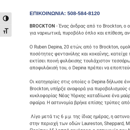
ΕΠΙΚΟΙΝΩΝΊΑ: 508-584-8120
TOGGLE HIGH CONTRAST
BROCKTON
- Ένας άνδρας από το Brockton, ο
TOGGLE FONT SIZE
για ναρκωτικά, πυροβόλο όπλο και επίθεση, αν
Ο Ruben Depina, 20 ετών, από το Brockton, ομο
ποσότητες φεντανύλης και κοκαΐνης, κατείχε π
εκτίσει ποινή φυλάκισης τουλάχιστον τεσσάρω
αποφυλάκισή του, ο Depina πρέπει να εποπτεύε
Οι κατηγορίες στις οποίες ο Depina δήλωσε έν
Brockton, υπήρξε αναφορά για πυροβολισμούς 
κυκλοφορίας Νέας Υόρκης καταδίωκε ένα μαύρ
σφαίρα. Η αστυνομία βρήκε επίσης τρύπες από
Λίγο μετά τις 6 μ.μ. της ίδιας ημέρας, η αστ
στην περιοχή των οδών Laureston, Sheppard, M