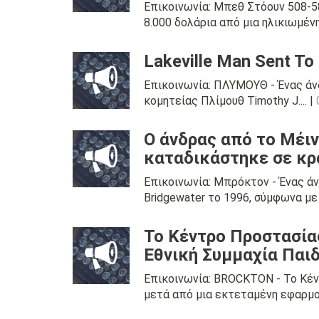
Επικοινωνία: Μπεθ Στόουν 508-5
8.000 δολάρια από μια ηλικιωμένη 
Lakeville Man Sent To
Επικοινωνία: ΠΛΥΜΟΥΘ - Ένας άνδ
κομητείας Πλίμουθ Timothy J.... |
Ο άνδρας από το Μέι
καταδικάστηκε σε κρα
Επικοινωνία: Μπρόκτον - Ένας άν
Bridgewater το 1996, σύμφωνα με 
Το Κέντρο Προστασίας
Εθνική Συμμαχία Παι
Επικοινωνία: BROCKTON - Το Κέν
μετά από μια εκτεταμένη εφαρμογή