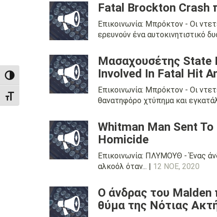
Fatal Brockton Crash
Επικοινωνία: Μπρόκτον - Οι ντε
ερευνούν ένα αυτοκινητιστικό δυ
Μασαχουσέτης State Po
Involved In Fatal Hit 
TOGGLE HIGH CONTRAST
Επικοινωνία: Μπρόκτον - Οι ντε
TOGGLE FONT SIZE
θανατηφόρο χτύπημα και εγκατάλε
Whitman Man Sent To S
Homicide
Επικοινωνία: ΠΛΥΜΟΥΘ - Ένας άν
αλκοόλ όταν... |
12 ΝΟΕ, 2020
Ο άνδρας του Malden 
θύμα της Νότιας Ακτ