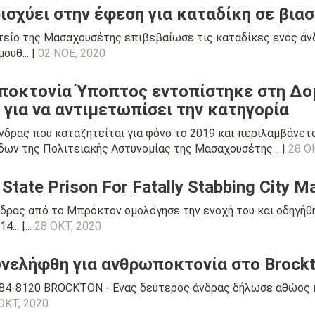
ισχύει στην έφεση για καταδίκη σε βια
τείο της Μασαχουσέτης επιβεβαίωσε τις καταδίκες ενός άνδ
ουθ... |
02 ΝΟΕ, 2020
ποκτονία Ύποπτος εντοπίστηκε στη Δο
για να αντιμετωπίσει την κατηγορία
νδρας που καταζητείται για φόνο το 2019 και περιλαμβάνετα
ων της Πολιτειακής Αστυνομίας της Μασαχουσέτης... |
28 Ο
State Prison For Fatally Stabbing City M
νδρας από το Μπρόκτον ομολόγησε την ενοχή του και οδηγήθη
.. |...
28 ΟΚΤ, 2020
νελήφθη για ανθρωποκτονία στο Brock
84-8120 BROCKTON - Ένας δεύτερος άνδρας δήλωσε αθώος κ
ΟΚΤ, 2020