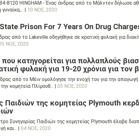
84-8120 HINGHAM - Ένας άνδρας από το Μάλντεν δήλωσε αθώ
γυναίκα,... |
10 ΝΟΕ, 2020
 State Prison For 7 Years On Drug Charge
ρας από το Lakeville οδηγήθηκε σε κρατική φυλακή για διακ
05 ΝΟΕ, 2020
ν που κατηγορείται για πολλαπλούς βι
τική φυλακή για 19-20 χρόνια για τον 
δρας από το Μέιν ομολόγησε την ενοχή του για την απαγωγή 
την κομητεία Πλίμουθ... |
05 ΝΟΕ, 2020
 Παιδιών της κομητείας Plymouth κερδ
διών
τρο Συνηγορίας Παιδιών της κομητείας Plymouth έλαβε διαπ
 και... |
04 ΝΟΕ, 2020