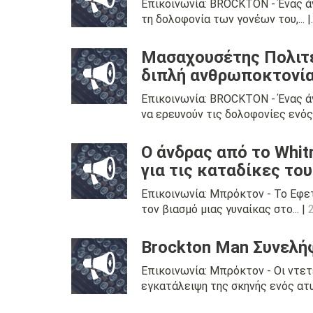
Επικοινωνία: BROCKTON - Ένας άν
τη δολοφονία των γονέων του,... |
Μασαχουσέτης Πολιτε
διπλή ανθρωποκτονί
Επικοινωνία: BROCKTON - Ένας ά
να ερευνούν τις δολοφονίες ενός..
Ο άνδρας από το Whit
για τις καταδίκες του
Επικοινωνία: Μπρόκτον - Το Εφε
τον βιασμό μιας γυναίκας στο... |
Brockton Man Συνελή
Επικοινωνία: Μπρόκτον - Οι ντε
εγκατάλειψη της σκηνής ενός ατυ