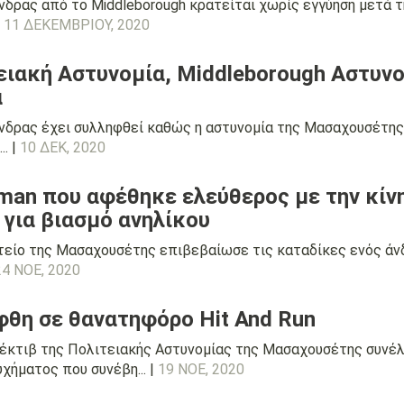
δρας από το Middleborough κρατείται χωρίς εγγύηση μετά τη
.
11 ΔΕΚΕΜΒΡΊΟΥ, 2020
ιακή Αστυνομία, Middleborough Αστυνομ
α
νδρας έχει συλληφθεί καθώς η αστυνομία της Μασαχουσέτης κ
. |
10 ΔΕΚ, 2020
man που αφέθηκε ελεύθερος με την κίν
 για βιασμό ανηλίκου
τείο της Μασαχουσέτης επιβεβαίωσε τις καταδίκες ενός άνδ
24 ΝΟΕ, 2020
φθη σε θανατηφόρο Hit And Run
τέκτιβ της Πολιτειακής Αστυνομίας της Μασαχουσέτης συνέ
χήματος που συνέβη... |
19 ΝΟΕ, 2020