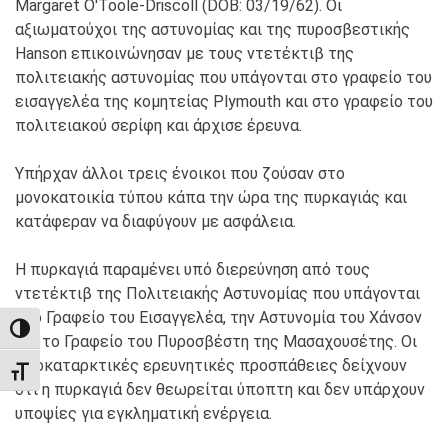
Margaret O'Toole-Driscoll (DOB: 03/19/62). Οι
αξιωματούχοι της αστυνομίας και της πυροσβεστικής
Hanson επικοινώνησαν με τους ντετέκτιβ της
πολιτειακής αστυνομίας που υπάγονται στο γραφείο του
εισαγγελέα της κομητείας Plymouth και στο γραφείο του
πολιτειακού σερίφη και άρχισε έρευνα.
Υπήρχαν άλλοι τρεις ένοικοι που ζούσαν στο
μονοκατοικία τύπου κάπα την ώρα της πυρκαγιάς και
κατάφεραν να διαφύγουν με ασφάλεια.
Η πυρκαγιά παραμένει υπό διερεύνηση από τους
ντετέκτιβ της Πολιτειακής Αστυνομίας που υπάγονται
στο Γραφείο του Εισαγγελέα, την Αστυνομία του Χάνσον
TOGGLE HIGH CONTRAST
και το Γραφείο του Πυροσβέστη της Μασαχουσέτης. Οι
προκαταρκτικές ερευνητικές προσπάθειες δείχνουν
TOGGLE FONT SIZE
ότι η πυρκαγιά δεν θεωρείται ύποπτη και δεν υπάρχουν
υποψίες για εγκληματική ενέργεια.