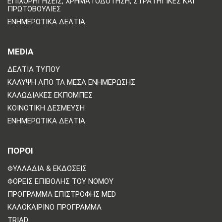
ΕΠΙΧΟΡΗΓΉΣΕΙΣ, ΧΡΗΜΑΤΟΔΌΤΗΣΗ, ΣΤΡΑΤΗΓΙΚΈΣ ΚΑΙ
ΠΡΩΤΟΒΟΥΛΊΕΣ
ΕΝΗΜΕΡΩΤΙΚΆ ΔΕΛΤΊΑ
MEDIA
ΔΕΛΤΊΑ ΤΎΠΟΥ
ΚΆΛΥΨΗ ΑΠΌ ΤΑ ΜΈΣΑ ΕΝΗΜΈΡΩΣΗΣ
ΚΑΛΩΔΙΑΚΈΣ ΕΚΠΟΜΠΈΣ
ΚΟΙΝΟΤΙΚΉ ΔΈΣΜΕΥΣΗ
ΕΝΗΜΕΡΩΤΙΚΆ ΔΕΛΤΊΑ
ΠΟΡΟΙ
ΦΥΛΛΆΔΙΑ & ΕΚΔΌΣΕΙΣ
ΦΟΡΕΊΣ ΕΠΙΒΟΛΉΣ ΤΟΥ ΝΌΜΟΥ
ΠΡΌΓΡΑΜΜΑ ΕΠΙΣΤΡΟΦΉΣ MED
ΚΑΛΟΚΑΙΡΙΝΌ ΠΡΌΓΡΑΜΜΑ
TRIAD