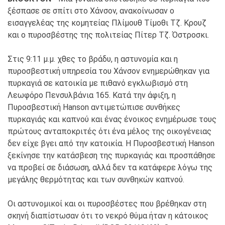
ξέσπασε σε σπίτι στο Χάνσον, ανακοίνωσαν ο
εισαγγελέας της κομητείας Πλίμουθ Τίμοθι Τζ. Κρουζ
και ο πυροσβέστης της πολιτείας Πίτερ Τζ. Όστροσκι.
Στις 9:11 μ.μ. χθες το βράδυ, η αστυνομία και η
πυροσβεστική υπηρεσία του Χάνσον ενημερώθηκαν για
πυρκαγιά σε κατοικία με πιθανό εγκλωβισμό στη
Λεωφόρο Πενσυλβάνια 165. Κατά την άφιξη, η
Πυροσβεστική Hanson αντιμετώπισε συνθήκες
πυρκαγιάς και καπνού και ένας ένοικος ενημέρωσε τους
πρώτους ανταποκριτές ότι ένα μέλος της οικογένειας
δεν είχε βγει από την κατοικία. Η Πυροσβεστική Hanson
ξεκίνησε την κατάσβεση της πυρκαγιάς και προσπάθησε
να προβεί σε διάσωση, αλλά δεν τα κατάφερε λόγω της
μεγάλης θερμότητας και των συνθηκών καπνού.
Οι αστυνομικοί και οι πυροσβέστες που βρέθηκαν στη
σκηνή διαπίστωσαν ότι το νεκρό θύμα ήταν η κάτοικος