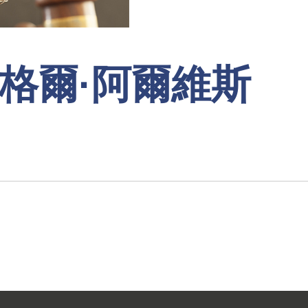
 米格爾·阿爾維斯