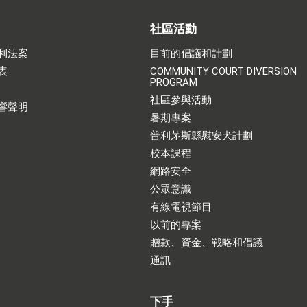
社區活動
利法案
目前的倡議和計劃
表
COMMUNITY COURT DIVERSION
PROGRAM
社區參與活動
響聲明
暑期專案
普利茅斯縣慰安犬計劃
校本課程
網路安全
公眾意識
有線電視節目
以前的專案
贈款、資金、戰略和倡議
通訊
下手