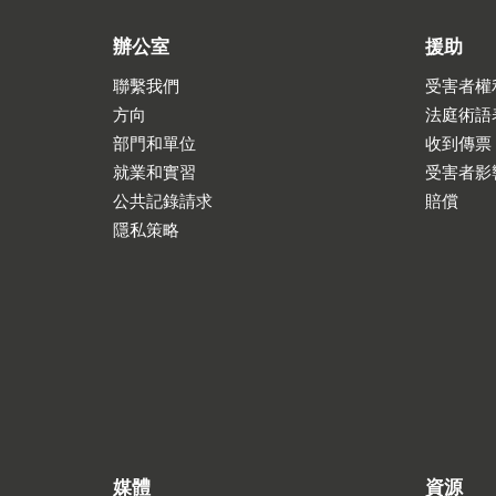
辦公室
援助
聯繫我們
受害者權
方向
法庭術語
部門和單位
收到傳票
就業和實習
受害者影
公共記錄請求
賠償
隱私策略
媒體
資源