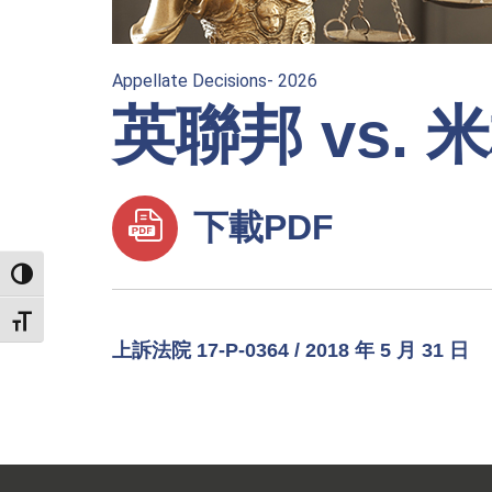
Appellate Decisions- 2026
英聯邦 vs.
下載PDF
TOGGLE HIGH CONTRAST
TOGGLE FONT SIZE
上訴法院 17-P-0364 / 2018 年 5 月 31 日