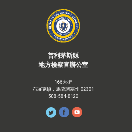
普利茅斯縣
地方檢察官辦公室
166大街
布羅克頓，馬薩諸塞州 02301
508-584-8120