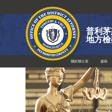
跳
到
內
容
普利茅
地方檢
關於辦公室
援助