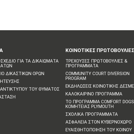
Α
ΚΟΙΝΟΤΙΚΈΣ ΠΡΩΤΟΒΟΥΛΊΕ
ΣΧΈΔΙΟ ΓΙΑ ΤΑ ΔΙΚΑΙΏΜΑΤΑ
ΤΡΈΧΟΥΣΕΣ ΠΡΩΤΟΒΟΥΛΊΕΣ &
ΜΆΤΩΝ
ΠΡΟΓΡΆΜΜΑΤΑ
ΙΟ ΔΙΚΑΣΤΙΚΏΝ ΌΡΩΝ
COMMUNITY COURT DIVERSION
PROGRAM
ΛΉΤΕΥΣΗΣ
ΕΚΔΗΛΏΣΕΙΣ ΚΟΙΝΟΤΙΚΉΣ ΔΈΣΜ
ΑΝΤΙΚΤΎΠΟΥ ΤΟΥ ΘΎΜΑΤΟΣ
ΚΑΛΟΚΑΙΡΙΝΌ ΠΡΌΓΡΑΜΜΑ
ΆΣΤΑΣΗ
ΤΟ ΠΡΌΓΡΑΜΜΑ COMFORT DOGS
ΚΟΜΗΤΕΊΑΣ PLYMOUTH
ΣΧΟΛΙΚΆ ΠΡΟΓΡΆΜΜΑΤΑ
ΑΣΦΆΛΕΙΑ ΣΤΟΝ ΚΥΒΕΡΝΟΧΏΡΟ
ΕΥΑΙΣΘΗΤΟΠΟΊΗΣΗ ΤΟΥ ΚΟΙΝΟΎ