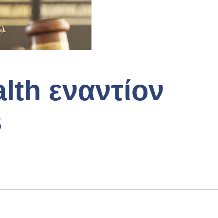
th εναντίον
s