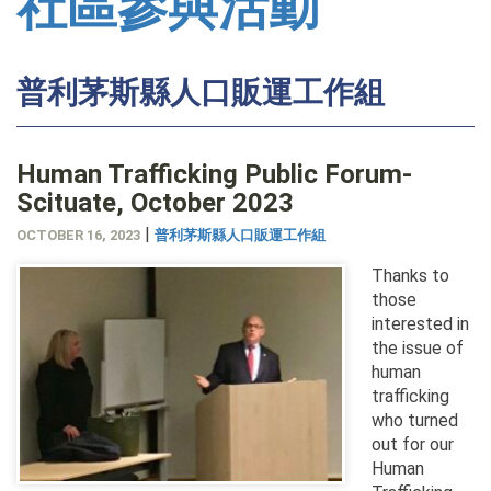
社區參與活動
普利茅斯縣人口販運工作組
Human Trafficking Public Forum-
Scituate, October 2023
|
OCTOBER 16, 2023
普利茅斯縣人口販運工作組
Thanks to
those
interested in
the issue of
human
trafficking
who turned
out for our
Human