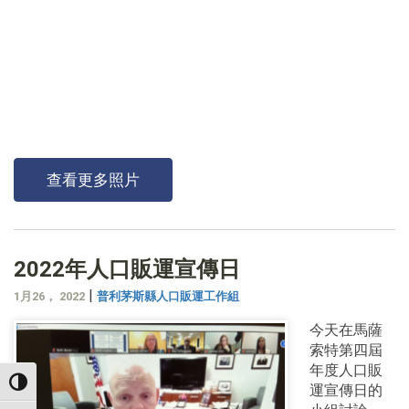
查看更多照片
2022年人口販運宣傳日
|
1月26， 2022
普利茅斯縣人口販運工作組
今天在馬薩
索特第四屆
年度人口販
TOGGLE HIGH CONTRAST
運宣傳日的