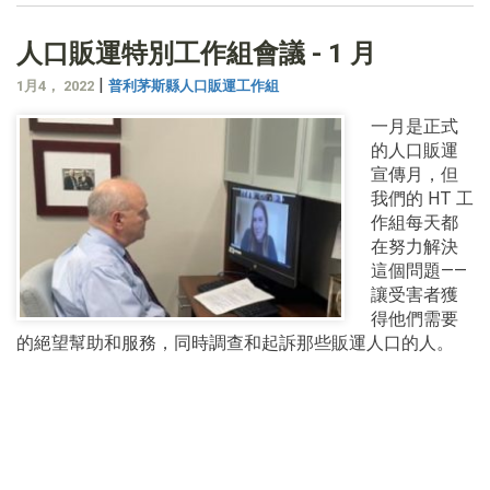
人口販運特別工作組會議 - 1 月
|
1月4， 2022
普利茅斯縣人口販運工作組
一月是正式
的人口販運
宣傳月，但
我們的 HT 工
作組每天都
在努力解決
這個問題——
讓受害者獲
得他們需要
的絕望幫助和服務，同時調查和起訴那些販運人口的人。