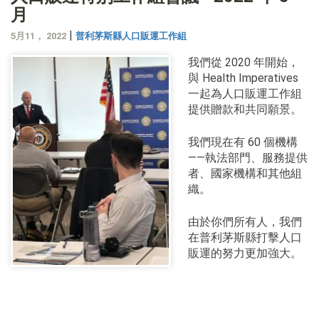
月
|
5月11， 2022
普利茅斯縣人口販運工作組
我們從 2020 年開始，
與 Health Imperatives
一起為人口販運工作組
提供贈款和共同願景。
我們現在有 60 個機構
——執法部門、服務提供
者、國家機構和其他組
織。
由於你們所有人，我們
在普利茅斯縣打擊人口
販運的努力更加強大。