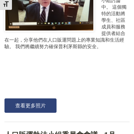
小組討論
TOGGLE FONT SIZE
中。 這個獨
特的活動將
學生、社區
成員和服務
提供者結合
在一起，分享他們在人口販運問題上的專業知識和生活經
驗。 我們將繼續努力確保普利茅斯縣的安全。
查看更多照片