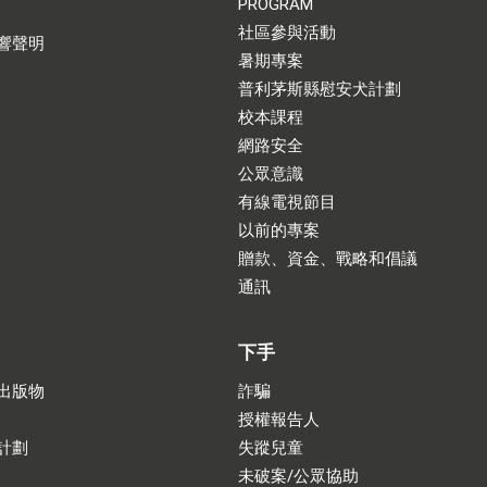
PROGRAM
社區參與活動
響聲明
暑期專案
普利茅斯縣慰安犬計劃
校本課程
網路安全
公眾意識
有線電視節目
以前的專案
贈款、資金、戰略和倡議
通訊
下手
出版物
詐騙
授權報告人
計劃
失蹤兒童
未破案/公眾協助