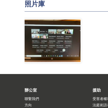
照片庫
辦公室
援助
聯繫我們
受害者權
方向
法庭術語