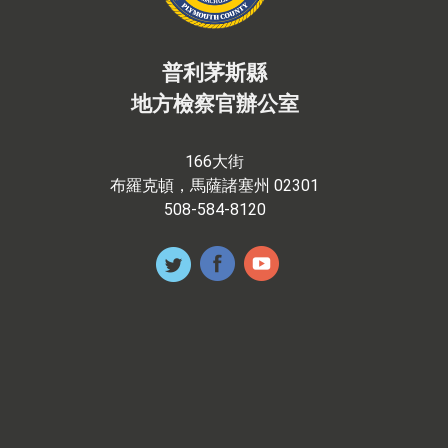
普利茅斯縣
地方檢察官辦公室
166大街
布羅克頓，馬薩諸塞州 02301
508-584-8120