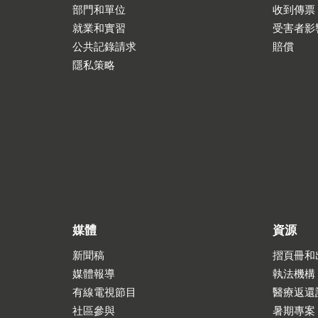
部門和單位
收到傳票
就業和實習
受害者影
公共記錄請求
賠償
隱私策略
媒體
資源
新聞稿
摺頁冊和
媒體報導
執法機構
有線電視節目
醫療返還
社區參與
暑期專案