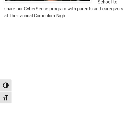
School to
share our CyberSense program with parents and caregivers
at their annual Curriculum Night.
TOGGLE HIGH CONTRAST
TOGGLE FONT SIZE