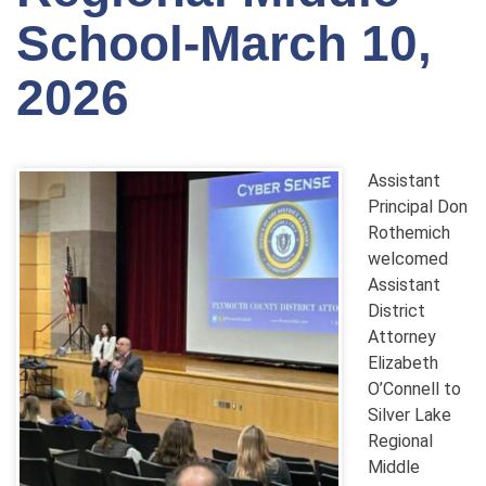
School-March 10,
2026
Assistant
Principal Don
Rothemich
welcomed
Assistant
District
Attorney
Elizabeth
O’Connell to
Silver Lake
Regional
Middle