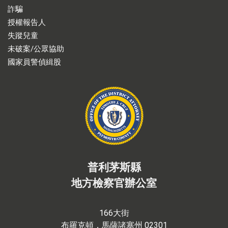
詐騙
授權報告人
失蹤兒童
未破案/公眾協助
國家員警偵緝股
普利茅斯縣
地方檢察官辦公室
166大街
布羅克頓，馬薩諸塞州 02301