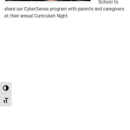
School to
share our CyberSense program with parents and caregivers
at their annual Curriculum Night.
TOGGLE HIGH CONTRAST
TOGGLE FONT SIZE