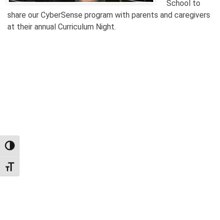
School to
share our CyberSense program with parents and caregivers
at their annual Curriculum Night.
TOGGLE HIGH CONTRAST
TOGGLE FONT SIZE