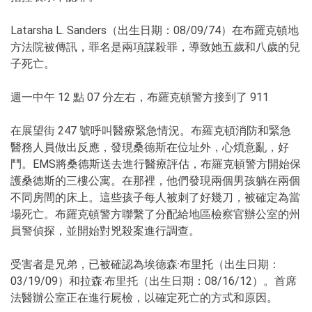
Latarsha L. Sanders（出生日期：08/09/74）在布羅克頓地
方法院被傳訊，罪名是兩項謀殺罪，導致她五歲和八歲的兒
子死亡。
週一中午 12 點 07 分左右，布羅克頓警方接到了 911
在展望街 247 號呼叫醫療緊急情況。布羅克頓消防和緊急
醫務人員做出反應，發現桑德斯在位址外，心煩意亂，好
鬥。EMS將桑德斯送去進行醫療評估，布羅克頓警方開始保
護桑德斯的三樓公寓。在那裡，他們發現兩個男孩躺在兩個
不同房間的床上。這些孩子每人被刺了好幾刀，被確定為當
場死亡。布羅克頓警方聯繫了分配給地區檢察官辦公室的州
員警偵探，並開始對兇殺案進行調查。
受害者是兄弟，已被確認為埃德森·布里托（出生日期：
03/19/09）和拉森·布里托（出生日期：08/16/12）。首席
法醫辦公室正在進行屍檢，以確定死亡的方式和原因。