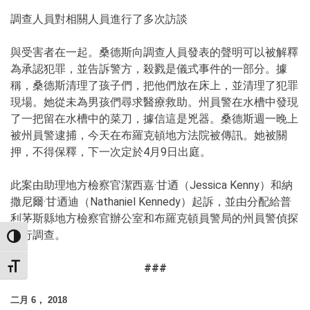
調查人員對相關人員進行了多次訪談
與受害者在一起。桑德斯向調查人員發表的聲明可以被解釋
為承認犯罪，並告訴警方，殺戮是儀式事件的一部分。據
稱，桑德斯清理了孩子們，把他們放在床上，並清理了犯罪
現場。她從未為男孩們尋求醫療救助。州員警在水槽中發現
了一把留在水槽中的菜刀，據信這是兇器。桑德斯週一晚上
被州員警逮捕，今天在布羅克頓地方法院被傳訊。她被關
押，不得保釋，下一次定於4月9日出庭。
此案由助理地方檢察官潔西嘉·甘迺（Jessica Kenny）和納
撒尼爾·甘迺迪（Nathaniel Kennedy）起訴，並由分配給普
利茅斯縣地方檢察官辦公室和布羅克頓員警局的州員警偵探
進行調查。
TOGGLE HIGH CONTRAST
###
TOGGLE FONT SIZE
二月 6， 2018