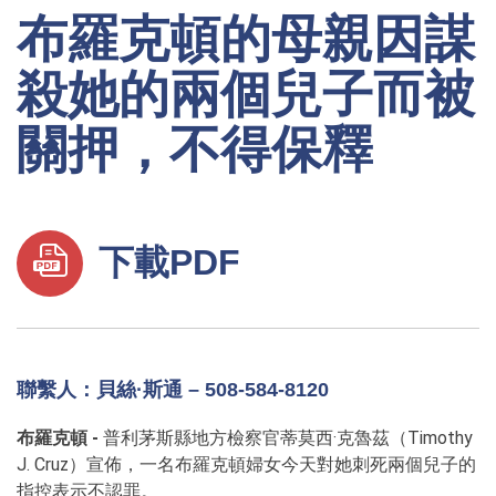
布羅克頓的母親因謀
殺她的兩個兒子而被
關押，不得保釋
下載PDF
聯繫人：貝絲·斯通 – 508-584-8120
布羅克頓
-
普利茅斯縣地方檢察官蒂莫西·克魯茲（Timothy
J. Cruz）宣佈，一名布羅克頓婦女今天對她刺死兩個兒子的
指控表示不認罪。