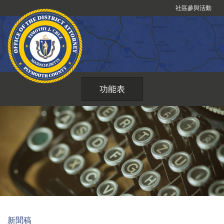
跳
社區參與活動
到
內
容
功能表
新聞稿