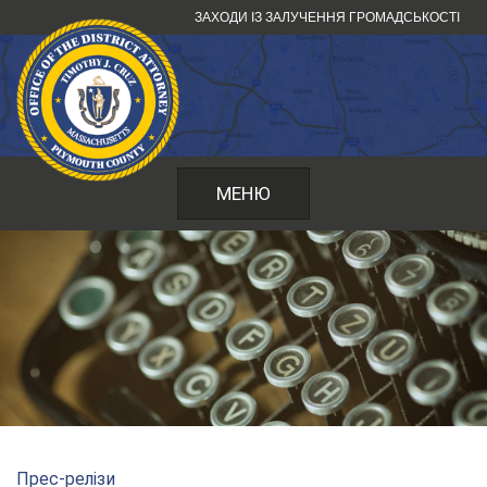
Перейти
ЗАХОДИ ІЗ ЗАЛУЧЕННЯ ГРОМАДСЬКОСТІ
до
змісту
МЕНЮ
Прес-релізи