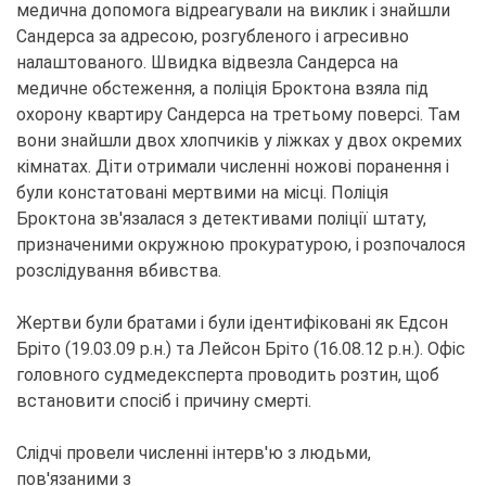
медична допомога відреагували на виклик і знайшли
Сандерса за адресою, розгубленого і агресивно
налаштованого. Швидка відвезла Сандерса на
медичне обстеження, а поліція Броктона взяла під
охорону квартиру Сандерса на третьому поверсі. Там
вони знайшли двох хлопчиків у ліжках у двох окремих
кімнатах. Діти отримали численні ножові поранення і
були констатовані мертвими на місці. Поліція
Броктона зв'язалася з детективами поліції штату,
призначеними окружною прокуратурою, і розпочалося
розслідування вбивства.
Жертви були братами і були ідентифіковані як Едсон
Бріто (19.03.09 р.н.) та Лейсон Бріто (16.08.12 р.н.). Офіс
головного судмедексперта проводить розтин, щоб
встановити спосіб і причину смерті.
Слідчі провели численні інтерв'ю з людьми,
пов'язаними з