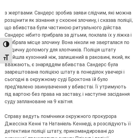
з жертвами. Сандерс зробив заяви слідчим, які можна
розцінити як зізнання у скоєнні злочину, і сказав поліції,
що вбивства були частиною ритуального дійства.
Сандерс нібито прибрала за дітьми, поклала їх у ліжка і
прибрала місце злочину. Вона ніколи не зверталася по
TOGGLE HIGH CONTRAST
медичну допомогу для хлопчиків. Поліція штату
знайшла кухонний ніж, залишений в раковині, який, як
TOGGLE FONT SIZE
вважають, є знаряддям вбивства. Сандерс була
заарештована поліцією штату в понеділок увечері і
сьогодні в окружному суді Броктона їй було
пред'явлено звинувачення у вбивстві. Її утримують
під вартою без права на заставу, і наступне засідання
суду заплановане на 9 квітня.
Справу ведуть помічники окружного прокурора
Джессіка Кенні та Натаніель Кеннеді, а розслідують її
детективи поліції штату, прикомандировані до