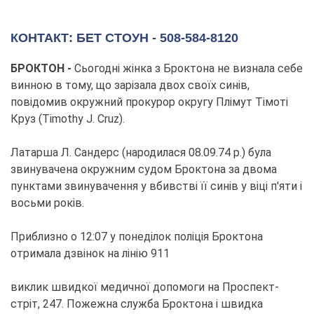
КОНТАКТ: БЕТ СТОУН - 508-584-8120
БРОКТОН
-
Сьогодні жінка з Броктона не визнала себе
винною в тому, що зарізала двох своїх синів,
повідомив окружний прокурор округу Плімут Тімоті
Круз (Timothy J. Cruz).
Латарша Л. Сандерс (народилася 08.09.74 р.) була
звинувачена окружним судом Броктона за двома
пунктами звинувачення у вбивстві її синів у віці п'яти і
восьми років.
Приблизно о 12:07 у понеділок поліція Броктона
отримала дзвінок на лінію 911
виклик швидкої медичної допомоги на Проспект-
стріт, 247. Пожежна служба Броктона і швидка