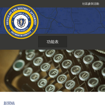
跳
社區參與活動
到
內
容
功能表
新聞稿