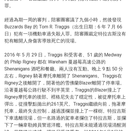
罪。
經過為期一周的審判，陪審團審議了九個小時，然後發現
Buzzards Bay 的 Tom R. Traggis（出生日期：6 年 7 月 66
日）犯有一項機動車過失殺人罪。陪審團裁定特拉吉斯沒有
犯有離開人身傷害導致死亡的現場。
2016 年 5 月 29 日，Traggis 和受害者、51 歲的 Medway
的 Philip Rigney 都在 Wareham 蔓越莓高速公路的
Shenanigans 酒吧和餐廳。兩人沒有互動。晚上 9 點 50 分
左右，Rigney 騎著摩托車離開了 Shenanigans。Traggis在
Rigney之後離開了，開著他的雪佛蘭Blazer離開了停車場。
沿著蔓越莓公路行駛不到半英里，Traggis的Blazer撞上了
Rigney摩托車的後部。裡格尼失去了穩定性，被從摩托車上
彈出，從撞擊點拋出約261英尺。Traggis繼續向前，拖著摩
托車，最終失去控制，越過護欄並撞上了一棵樹。特拉吉斯
下車逃離現場，但一名路過的駕車者攔住了特拉吉斯，並攔
下了一輛韋勒姆員警巡洋艦。特拉吉斯未能通過現場清醒測