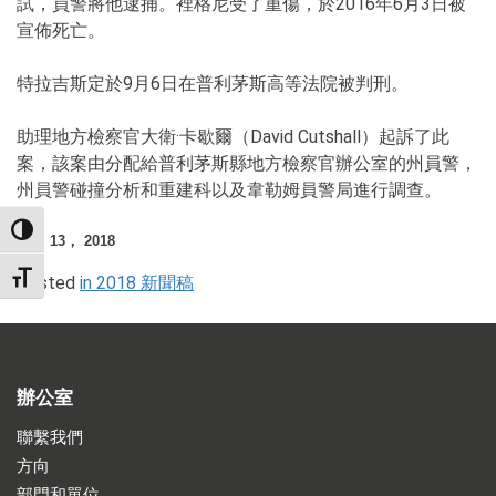
試，員警將他逮捕。裡格尼受了重傷，於2016年6月3日被
宣佈死亡。
特拉吉斯定於9月6日在普利茅斯高等法院被判刑。
助理地方檢察官大衛·卡歇爾（David Cutshall）起訴了此
案，該案由分配給普利茅斯縣地方檢察官辦公室的州員警，
州員警碰撞分析和重建科以及韋勒姆員警局進行調查。
TOGGLE HIGH CONTRAST
八月 13， 2018
TOGGLE FONT SIZE
Posted
in 2018 新聞稿
辦公室
聯繫我們
方向
部門和單位