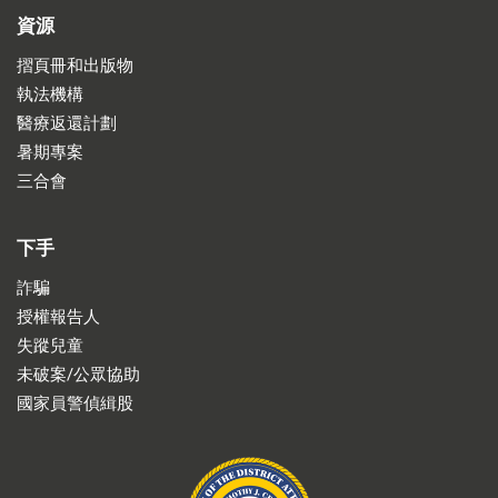
資源
摺頁冊和出版物
執法機構
醫療返還計劃
暑期專案
三合會
下手
詐騙
授權報告人
失蹤兒童
未破案/公眾協助
國家員警偵緝股