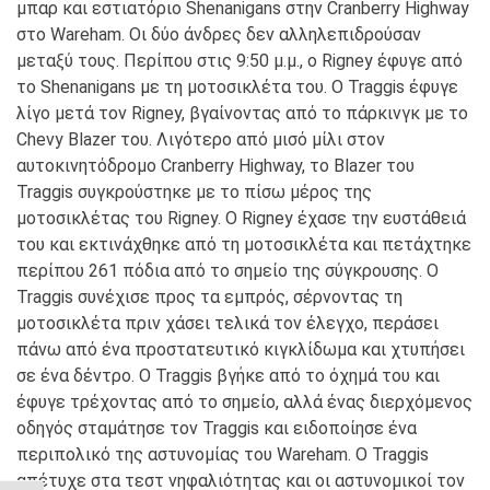
μπαρ και εστιατόριο Shenanigans στην Cranberry Highway
στο Wareham. Οι δύο άνδρες δεν αλληλεπιδρούσαν
μεταξύ τους. Περίπου στις 9:50 μ.μ., ο Rigney έφυγε από
το Shenanigans με τη μοτοσικλέτα του. Ο Traggis έφυγε
λίγο μετά τον Rigney, βγαίνοντας από το πάρκινγκ με το
Chevy Blazer του. Λιγότερο από μισό μίλι στον
αυτοκινητόδρομο Cranberry Highway, το Blazer του
Traggis συγκρούστηκε με το πίσω μέρος της
μοτοσικλέτας του Rigney. Ο Rigney έχασε την ευστάθειά
του και εκτινάχθηκε από τη μοτοσικλέτα και πετάχτηκε
περίπου 261 πόδια από το σημείο της σύγκρουσης. Ο
Traggis συνέχισε προς τα εμπρός, σέρνοντας τη
μοτοσικλέτα πριν χάσει τελικά τον έλεγχο, περάσει
πάνω από ένα προστατευτικό κιγκλίδωμα και χτυπήσει
σε ένα δέντρο. Ο Traggis βγήκε από το όχημά του και
έφυγε τρέχοντας από το σημείο, αλλά ένας διερχόμενος
οδηγός σταμάτησε τον Traggis και ειδοποίησε ένα
περιπολικό της αστυνομίας του Wareham. Ο Traggis
απέτυχε στα τεστ νηφαλιότητας και οι αστυνομικοί τον