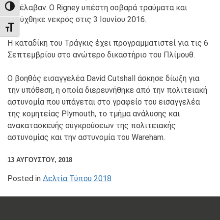
συνέλαβαν. Ο Rigney υπέστη σοβαρά τραύματα και
TOGGLE HIGH CONTRAST
κηρύχθηκε νεκρός στις 3 Ιουνίου 2016.
TOGGLE FONT SIZE
Η καταδίκη του Τράγκις έχει προγραμματιστεί για τις 6
Σεπτεμβρίου στο ανώτερο δικαστήριο του Πλίμουθ.
Ο βοηθός εισαγγελέα David Cutshall άσκησε δίωξη για
την υπόθεση, η οποία διερευνήθηκε από την πολιτειακή
αστυνομία που υπάγεται στο γραφείο του εισαγγελέα
της κομητείας Plymouth, το τμήμα ανάλυσης και
ανακατασκευής συγκρούσεων της πολιτειακής
αστυνομίας και την αστυνομία του Wareham.
13 ΑΥΓΟΎΣΤΟΥ, 2018
Posted in
Δελτία Τύπου 2018