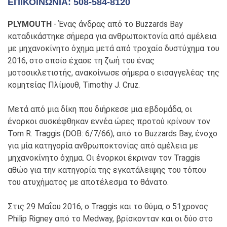
ΕΠΙΚΟΙΝΩΝΊΑ: 508-584-8120
PLYMOUTH
- Ένας άνδρας από το Buzzards Bay
καταδικάστηκε σήμερα για ανθρωποκτονία από αμέλεια
με μηχανοκίνητο όχημα μετά από τροχαίο δυστύχημα του
2016, στο οποίο έχασε τη ζωή του ένας
μοτοσικλετιστής, ανακοίνωσε σήμερα ο εισαγγελέας της
κομητείας Πλίμουθ, Timothy J. Cruz.
Μετά από μια δίκη που διήρκεσε μια εβδομάδα, οι
ένορκοι συσκέφθηκαν εννέα ώρες προτού κρίνουν τον
Tom R. Traggis (DOB: 6/7/66), από το Buzzards Bay, ένοχο
για μία κατηγορία ανθρωποκτονίας από αμέλεια με
μηχανοκίνητο όχημα. Οι ένορκοι έκριναν τον Traggis
αθώο για την κατηγορία της εγκατάλειψης του τόπου
του ατυχήματος με αποτέλεσμα το θάνατο.
Στις 29 Μαΐου 2016, ο Traggis και το θύμα, ο 51χρονος
Philip Rigney από το Medway, βρίσκονταν και οι δύο στο