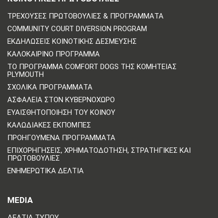
ΤΡΈΧΟΥΣΕΣ ΠΡΩΤΟΒΟΥΛΊΕΣ & ΠΡΟΓΡΆΜΜΑΤΑ
COMMUNITY COURT DIVERSION PROGRAM
ΕΚΔΗΛΏΣΕΙΣ ΚΟΙΝΟΤΙΚΉΣ ΔΈΣΜΕΥΣΗΣ
ΚΑΛΟΚΑΙΡΙΝΌ ΠΡΌΓΡΑΜΜΑ
ΤΟ ΠΡΌΓΡΑΜΜΑ COMFORT DOGS ΤΗΣ ΚΟΜΗΤΕΊΑΣ
PLYMOUTH
ΣΧΟΛΙΚΆ ΠΡΟΓΡΆΜΜΑΤΑ
ΑΣΦΆΛΕΙΑ ΣΤΟΝ ΚΥΒΕΡΝΟΧΏΡΟ
ΕΥΑΙΣΘΗΤΟΠΟΊΗΣΗ ΤΟΥ ΚΟΙΝΟΎ
ΚΑΛΩΔΙΑΚΈΣ ΕΚΠΟΜΠΈΣ
ΠΡΟΗΓΟΎΜΕΝΑ ΠΡΟΓΡΆΜΜΑΤΑ
ΕΠΙΧΟΡΗΓΉΣΕΙΣ, ΧΡΗΜΑΤΟΔΌΤΗΣΗ, ΣΤΡΑΤΗΓΙΚΈΣ ΚΑΙ
ΠΡΩΤΟΒΟΥΛΊΕΣ
ΕΝΗΜΕΡΩΤΙΚΆ ΔΕΛΤΊΑ
MEDIA
ΔΕΛΤΊΑ ΤΎΠΟΥ