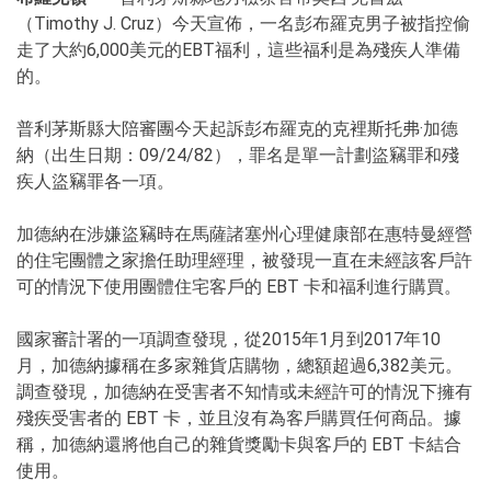
（Timothy J. Cruz）今天宣佈，一名彭布羅克男子被指控偷
走了大約6,000美元的EBT福利，這些福利是為殘疾人準備
的。
普利茅斯縣大陪審團今天起訴彭布羅克的克裡斯托弗·加德
納（出生日期：09/24/82），罪名是單一計劃盜竊罪和殘
疾人盜竊罪各一項。
加德納在涉嫌盜竊時在馬薩諸塞州心理健康部在惠特曼經營
的住宅團體之家擔任助理經理，被發現一直在未經該客戶許
可的情況下使用團體住宅客戶的 EBT 卡和福利進行購買。
國家審計署的一項調查發現，從2015年1月到2017年10
月，加德納據稱在多家雜貨店購物，總額超過6,382美元。
調查發現，加德納在受害者不知情或未經許可的情況下擁有
殘疾受害者的 EBT 卡，並且沒有為客戶購買任何商品。據
稱，加德納還將他自己的雜貨獎勵卡與客戶的 EBT 卡結合
使用。