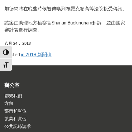
加德納將在晚些時候被傳喚到布羅克頓高等法院接受傳訊。
該案由助理地方檢察官Shanan Buckingham起訴，並由國家
審計署進行調查。
八月 24， 2018
TOGGLE HIGH CONTRAST
Posted
in 2018 新聞稿
TOGGLE FONT SIZE
辦公室
聯繫我們
方向
部門和單位
就業和實習
公共記錄請求