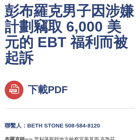
彭布羅克男子因涉嫌
計劃竊取 6,000 美
元的 EBT 福利而被
起訴
下載PDF
聯繫人：BETH STONE 508-584-8120
布羅克頓——
普利茅斯縣地方檢察官蒂莫西·克魯茲