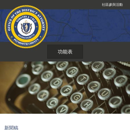
跳
社區參與活動
到
內
容
功能表
新聞稿