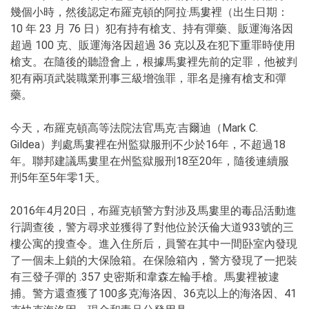
幾個小時，然後認定布羅克頓的阿拉·馬婁裡（出生日期：
10 年 23 月 76 日）犯有持有槍支、持有彈藥、販運海洛因
超過 100 克、販運海洛因超過 36 克以及在犯下重罪時使用
槍支。在隨後的聽證會上，根據馬婁裡先前的定罪，他被判
犯有兩項武裝職業刑事三級增強罪，罪名是擁有槍支和彈
藥。
今天，布羅克頓高等法院法官馬克·吉爾迪（Mark C.
Gildea）判處馬婁裡在州監獄服刑不少於16年，不超過18
年。聯邦建議馬婁里在州監獄服刑18至20年，隨後連續服
刑5年至5年零1天。
2016年4月20日，布羅克頓警方對涉及馬婁里的毒品活動進
行調查後，警方尋求並獲得了對他位於沃倫大道933號的三
樓公寓的搜查令。進入住所后，員警在其中一間卧室內發現
了一個未上鎖的大保險箱。在保險箱內，警方發現了一把裝
有三發子彈的 .357 史密斯和韋森左輪手槍。馬婁裡被逮
捕。警方還查獲了100多克海洛因、36克以上的海洛因、41