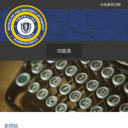
跳
社區參與活動
到
內
容
功能表
新聞稿