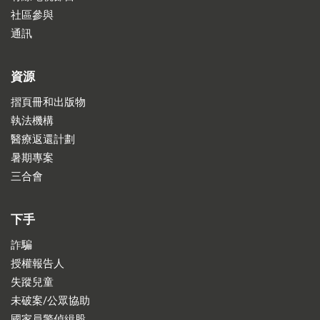
社區參與
通訊
資源
摺頁冊和出版物
執法機構
醫療返還計劃
暑期專案
三合會
下手
詐騙
授權報告人
失蹤兒童
未破案/公眾協助
國家員警偵緝股