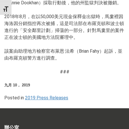
（Annie Dookhan）採取行動後，他的州監獄判決被撤銷。
TOGGLE FONT SIZE
2018年8月，在以50,000美元現金保釋金出獄時，馬婁裡因
海洛因分銷指控再次被捕，這是司法部在布羅克頓和波士頓
進行的「安全鄰里計劃」掃蕩的一部分。針對馬婁里的案件
正在波士頓的美國地方法院審理中。
該案由助理地方檢察官布萊恩·法希（Brian Fahy）起訴，並
由布羅克頓警方進行調查。
###
九月 10， 2019
Posted in
2019 Press Releases
辦公室