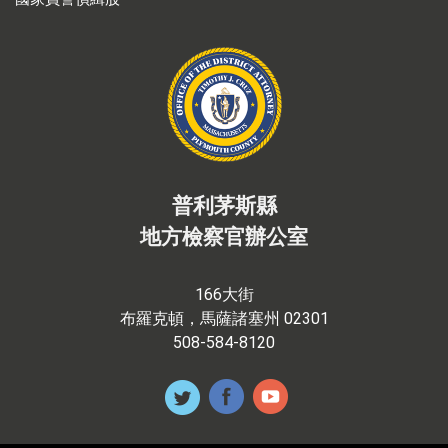
普利茅斯縣
地方檢察官辦公室
166大街
布羅克頓，馬薩諸塞州 02301
508-584-8120