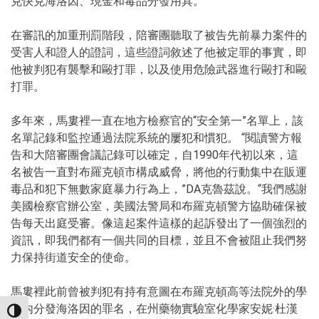
克快克海洛因、現金和毒品分發用具。
在審訊的加重刑罰階段，陪審團聽取了被告先前暴力案件的
受害人和證人的證詞，這些證詞敘述了他被定罪的事實，即
他被判犯有襲擊和毆打罪，以及使用危險武器進行毆打和毆
打罪。
多年來，馬婁裡一直在地方檢察官的“安全第一”名單上，該
名單記錄和監控通過法院系統的屢犯和慣犯。 “閱讀警方報
告和大陪審團會議記錄可以確定，自1990年代初以來，這
名被告一直對布羅克頓市構成威脅，將他的行動集中在販運
毒品和犯下無數家庭暴力行為上，”DA克魯茲說。“我們感謝
美國檢察官辦公室，美國法警局和布羅克頓警方協助確保被
告每天出庭受審。像這起案件這樣的起訴發出了一個強烈的
資訊，即我們都有一個共同的目標，並且不會被阻止我們努
力保持街道安全的使命。
馬婁裡此前曾被判犯有持有意圖在布羅克頓高等法院外的學
區內分發海洛因的罪名，在州藥物實驗室化學家安妮·杜漢
TOGGLE HIGH CONTRAST