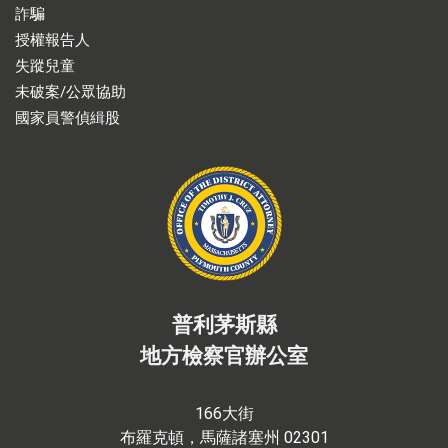
詐騙
授權報告人
失蹤兒童
未破案/公眾協助
國家員警偵緝股
普利茅斯縣
地方檢察官辦公室
166大街
布羅克頓，馬薩諸塞州 02301