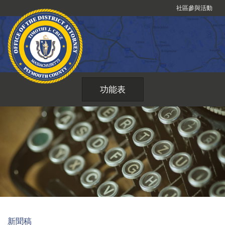
跳
社區參與活動
到
內
容
功能表
新聞稿