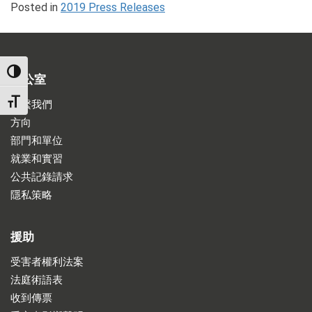
Posted in
2019 Press Releases
TOGGLE HIGH CONTRAST
辦公室
TOGGLE FONT SIZE
聯繫我們
方向
部門和單位
就業和實習
公共記錄請求
隱私策略
援助
受害者權利法案
法庭術語表
收到傳票