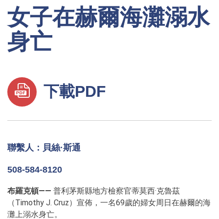
女子在赫爾海灘溺水
身亡
下載PDF
聯繫人：貝絲·斯通
508-584-8120
布羅克頓——
普利茅斯縣地方檢察官蒂莫西·克魯茲
（Timothy J. Cruz）宣佈，一名69歲的婦女周日在赫爾的海
灘上溺水身亡。