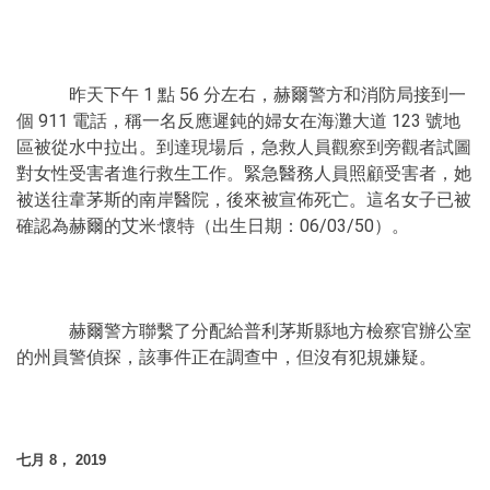
昨天下午 1 點 56 分左右，赫爾警方和消防局接到一
個 911 電話，稱一名反應遲鈍的婦女在海灘大道 123 號地
區被從水中拉出。到達現場后，急救人員觀察到旁觀者試圖
對女性受害者進行救生工作。緊急醫務人員照顧受害者，她
被送往韋茅斯的南岸醫院，後來被宣佈死亡。這名女子已被
確認為赫爾的艾米·懷特（出生日期：06/03/50）。
赫爾警方聯繫了分配給普利茅斯縣地方檢察官辦公室
的州員警偵探，該事件正在調查中，但沒有犯規嫌疑。
七月 8， 2019