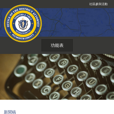
跳
社區參與活動
到
內
容
功能表
新聞稿