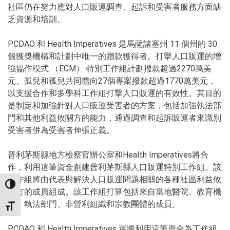
社區仍在努力應對人口販運調查、起訴和受害者服務方面缺
乏資源和培訓。
PCDAO 和 Health Imperatives 是馬薩諸塞州 11 個州的 30
個獲獎機構和計劃中唯一的贈款獲得者。打擊人口販運的增
強協作模式 （ECM） 特別工作組計劃撥款超過2270萬美
元。孤兒和孤兒共同體向27個專案撥款超過1770萬美元，
以支援合作和多學科工作組打擊人口販運的有效性。其目的
是制定和加強針對人口販運受害者的方案，包括加強執法部
門和其他利益攸關方的能力，通過調查和起訴販運者來識別
受害者併為受害者伸張正義。
普利茅斯縣地方檢察官辦公室和Health Imperatives將合
作，利用這筆資金創建普利茅斯縣人口販運特別工作組。該
工作組將由代表與解決人口販運問題相關的各種社區利益攸
TOGGLE HIGH CONTRAST
關方的成員組成。該工作組打算包括來自當地醫院、教育機
構、執法部門、非營利組織和宗教團體的成員。
TOGGLE FONT SIZE
PCDAO 和 Health Imperatives 還將利用這筆資金為工作組