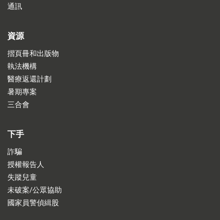
通訊
資源
摺頁冊和出版物
執法機構
醫療返還計劃
暑期專案
三合會
下手
詐騙
授權報告人
失蹤兒童
未破案/公眾協助
國家員警偵緝股