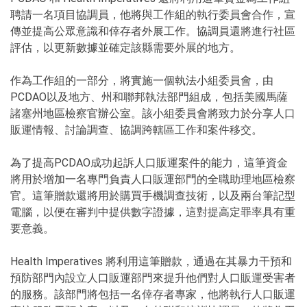
聘請一名項目協調員，他將與工作組的執行委員會合作，宣
傳並提高公眾意識和倖存者外展工作。協調員還將進行社區
評估，以更新數據並確定該縣需要外展的地方。
作為工作組的一部分，將實施一個執法小組委員會，由
PCDAO以及地方、州和聯邦執法部門組成，包括美國馬薩
諸塞州地區檢察官辦公室。該小組委員會將致力於分享人口
販運情報、討論調查、協調跨轄區工作和案件移交。
為了提高PCDAO成功起訴人口販運案件的能力，這筆資金
將用於增加一名專門負責人口販運部門的全職助理地區檢察
官。這筆贈款還將用於購買手機調查技術，以及兩台筆記型
電腦，以便在審判中提供數字證據，這對提高定罪率具有重
要意義。
Health Imperatives 將利用這筆贈款，通過在其暴力干預和
預防部門內設立人口販運部門來提升他們對人口販運受害者
的服務。該部門將包括一名倖存者專家，他將執行人口販運