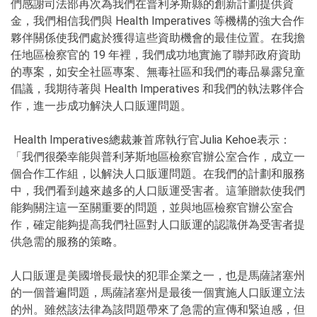
們感謝司法部再次為我們在普利茅斯縣的創新計劃提供資
金，我們相信我們與 Health Imperatives 等機構的強大合作
夥伴關係使我們處於獲得這些資助機會的最佳位置。在我擔
任地區檢察官的 19 年裡，我們成功地實施了聯邦政府資助
的專案，如安全社區專案、無毒社區和我們的毒品暴露兒童
倡議，我期待著與 Health Imperatives 和我們的執法夥伴合
作，進一步成功解決人口販運問題。
Health Imperatives總裁兼首席執行官Julia Kehoe表示：
「我們很榮幸能與普利茅斯地區檢察官辦公室合作，成立一
個合作工作組，以解決人口販運問題。在我們的計劃和服務
中，我們看到越來越多的人口販運受害者。這筆贈款使我們
能夠關注這一至關重要的問題，並與地區檢察官辦公室合
作，確定能夠提高我們社區對人口販運的認識併為受害者提
供急需的服務的策略。
人口販運是美國增長最快的犯罪企業之一，也是馬薩諸塞州
的一個普遍問題，馬薩諸塞州是最後一個實施人口販運立法
的州。雖然該法律為該問題帶來了急需的宣傳和緊迫感，但