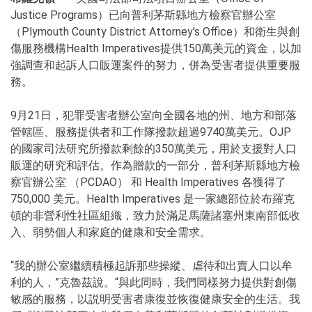
Justice Programs）已向普利茅斯縣地方檢察官辦公室
（Plymouth County District Attorney's Office）和衛生與創
傷服務機構Health Imperatives提供150萬美元的資金，以加
強調查和起訴人口販運案件的努力，併為受害者提供重要服
務。
9月21日，犯罪受害者辦公室向全國各地的州、地方和部落
管轄區、服務提供者和工作隊撥款超過9740萬美元。OJP
的國家司法研究所撥款剩餘的350萬美元，用於支援對人口
販運的研究和評估。作為贈款的一部分，普利茅斯縣地方檢
察官辦公室 （PCDAO） 和 Health Imperatives 各獲得了
750,000 美元。Health Imperatives 是一家總部位於布羅克
頓的非營利性社區組織，致力於滿足馬薩諸塞州東南部低收
入、弱勢個人和家庭的健康和安全需求。
“我的辦公室繼續積極起訴那些操縱、虐待和出賣人口以牟
利的人，”克魯茲說。“與此同時，我們同樣努力提供對創傷
敏感的服務，以説明受害者康復並恢復健康安全的生活。我