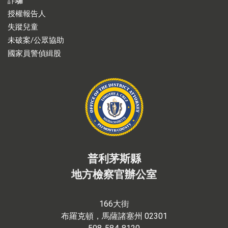
詐騙
授權報告人
失蹤兒童
未破案/公眾協助
國家員警偵緝股
普利茅斯縣
地方檢察官辦公室
166大街
布羅克頓，馬薩諸塞州 02301