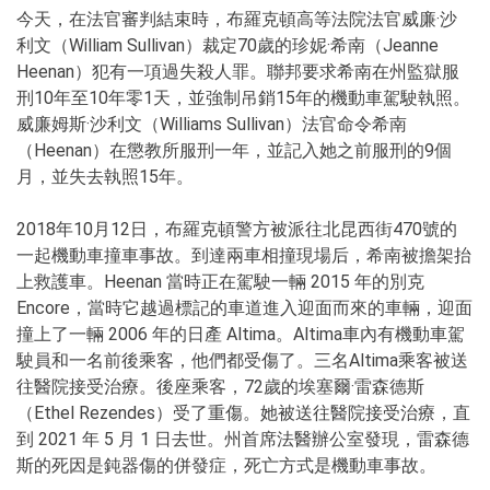
今天，在法官審判結束時，布羅克頓高等法院法官威廉·沙
利文（William Sullivan）裁定70歲的珍妮·希南（Jeanne
Heenan）犯有一項過失殺人罪。聯邦要求希南在州監獄服
刑10年至10年零1天，並強制吊銷15年的機動車駕駛執照。
威廉姆斯·沙利文（Williams Sullivan）法官命令希南
（Heenan）在懲教所服刑一年，並記入她之前服刑的9個
月，並失去執照15年。
2018年10月12日，布羅克頓警方被派往北昆西街470號的
一起機動車撞車事故。到達兩車相撞現場后，希南被擔架抬
上救護車。Heenan 當時正在駕駛一輛 2015 年的別克
Encore，當時它越過標記的車道進入迎面而來的車輛，迎面
撞上了一輛 2006 年的日產 Altima。Altima車內有機動車駕
駛員和一名前後乘客，他們都受傷了。三名Altima乘客被送
往醫院接受治療。後座乘客，72歲的埃塞爾·雷森德斯
（Ethel Rezendes）受了重傷。她被送往醫院接受治療，直
到 2021 年 5 月 1 日去世。州首席法醫辦公室發現，雷森德
斯的死因是鈍器傷的併發症，死亡方式是機動車事故。