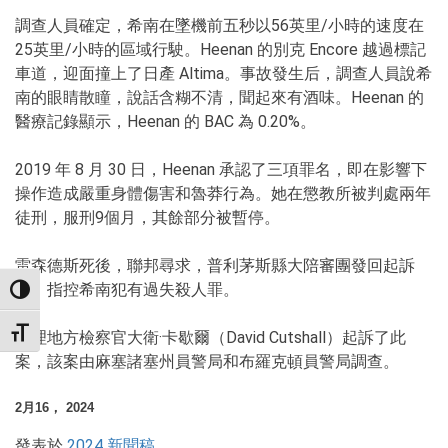
調查人員確定，希南在墜機前五秒以56英里/小時的速度在
25英里/小時的區域行駛。Heenan 的別克 Encore 越過標記
車道，迎面撞上了日產 Altima。事故發生后，調查人員說希
南的眼睛散瞳，說話含糊不清，聞起來有酒味。Heenan 的
醫療記錄顯示，Heenan 的 BAC 為 0.20%。
2019 年 8 月 30 日，Heenan 承認了三項罪名，即在影響下
操作造成嚴重身體傷害和魯莽行為。她在懲教所被判處兩年
徒刑，服刑9個月，其餘部分被暫停。
雷森德斯死後，聯邦尋求，普利茅斯縣大陪審團發回起訴
書，指控希南犯有過失殺人罪。
TOGGLE HIGH CONTRAST
TOGGLE FONT SIZE
助理地方檢察官大衛·卡歇爾（David Cutshall）起訴了此
案，該案由麻塞諸塞州員警局和布羅克頓員警局調查。
2月16， 2024
發表於
2024 新聞稿