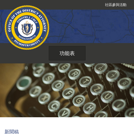
跳
社區參與活動
到
內
容
功能表
新聞稿