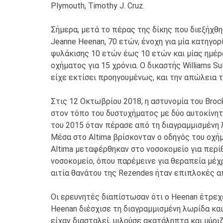
Plymouth, Timothy J. Cruz.
Σήμερα, μετά το πέρας της δίκης που διεξήχθη 
Jeanne Heenan, 70 ετών, ένοχη για μία κατηγο
φυλάκισης 10 ετών έως 10 ετών και μίας ημέρ
οχήματος για 15 χρόνια. Ο δικαστής Williams 
είχε εκτίσει προηγουμένως, και την απώλεια τ
Στις 12 Οκτωβρίου 2018, η αστυνομία του Broc
στον τόπο του δυστυχήματος με δύο αυτοκίνητ
του 2015 όταν πέρασε από τη διαγραμμισμένη 
Μέσα στο Altima βρίσκονταν ο οδηγός του οχήμ
Altima μεταφέρθηκαν στο νοσοκομείο για περί
νοσοκομείο, όπου παρέμεινε για θεραπεία μέχρ
αιτία θανάτου της Rezendes ήταν επιπλοκές α
Οι ερευνητές διαπίστωσαν ότι ο Heenan έτρεχ
Heenan διέσχισε τη διαγραμμισμένη λωρίδα και
είχαν διασταλεί, μιλούσε ακατάληπτα και μύριζ