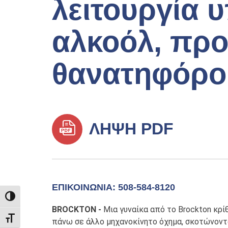
λειτουργία 
αλκοόλ, πρ
θανατηφόρο
ΛΉΨΗ PDF
ΕΠΙΚΟΙΝΩΝΊΑ: 508-584-8120
TOGGLE HIGH CONTRAST
BROCKTON -
Μια γυναίκα από το Brockton κρί
TOGGLE FONT SIZE
πάνω σε άλλο μηχανοκίνητο όχημα, σκοτώνοντα