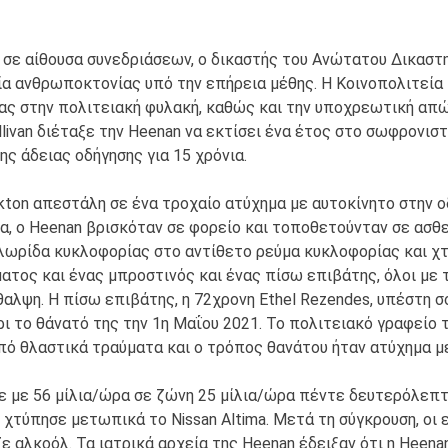
σε αίθουσα συνεδριάσεων, ο δικαστής του Ανώτατου Δικαστηρίο
ρία ανθρωποκτονίας υπό την επήρεια μέθης. Η Κοινοπολιτεία 
ας στην πολιτειακή φυλακή, καθώς και την υποχρεωτική απώ
Sullivan διέταξε την Heenan να εκτίσει ένα έτος στο σωφρον
ης άδειας οδήγησης για 15 χρόνια.
kton απεστάλη σε ένα τροχαίο ατύχημα με αυτοκίνητο στην οδ
α, ο Heenan βρισκόταν σε φορείο και τοποθετούνταν σε ασθε
λωρίδα κυκλοφορίας στο αντίθετο ρεύμα κυκλοφορίας και χτ
ατος και ένας μπροστινός και ένας πίσω επιβάτης, όλοι με 
θαλψη. Η πίσω επιβάτης, η 72χρονη Ethel Rezendes, υπέστη
ι το θάνατό της την 1η Μαΐου 2021. Το πολιτειακό γραφείο
πό θλαστικά τραύματα και ο τρόπος θανάτου ήταν ατύχημα με
ε με 56 μίλια/ώρα σε ζώνη 25 μίλια/ώρα πέντε δευτερόλεπτα
 χτύπησε μετωπικά το Nissan Altima. Μετά τη σύγκρουση, οι
ε αλκοόλ. Τα ιατρικά αρχεία της Heenan έδειξαν ότι η Heena