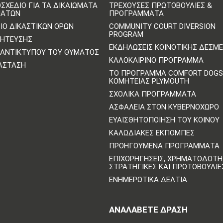
ΣΧΈΔΙΟ ΓΙΑ ΤΑ ΔΙΚΑΙΏΜΑΤΑ
ΤΡΈΧΟΥΣΕΣ ΠΡΩΤΟΒΟΥΛΊΕΣ &
ΜΆΤΩΝ
ΠΡΟΓΡΆΜΜΑΤΑ
ΙΟ ΔΙΚΑΣΤΙΚΏΝ ΌΡΩΝ
COMMUNITY COURT DIVERSION
PROGRAM
ΛΉΤΕΥΣΗΣ
ΕΚΔΗΛΏΣΕΙΣ ΚΟΙΝΟΤΙΚΉΣ ΔΈΣΜ
ΑΝΤΙΚΤΎΠΟΥ ΤΟΥ ΘΎΜΑΤΟΣ
ΚΑΛΟΚΑΙΡΙΝΌ ΠΡΌΓΡΑΜΜΑ
ΆΣΤΑΣΗ
ΤΟ ΠΡΌΓΡΑΜΜΑ COMFORT DOGS
ΚΟΜΗΤΕΊΑΣ PLYMOUTH
ΣΧΟΛΙΚΆ ΠΡΟΓΡΆΜΜΑΤΑ
ΑΣΦΆΛΕΙΑ ΣΤΟΝ ΚΥΒΕΡΝΟΧΏΡΟ
ΕΥΑΙΣΘΗΤΟΠΟΊΗΣΗ ΤΟΥ ΚΟΙΝΟΎ
ΚΑΛΩΔΙΑΚΈΣ ΕΚΠΟΜΠΈΣ
ΠΡΟΗΓΟΎΜΕΝΑ ΠΡΟΓΡΆΜΜΑΤΑ
ΕΠΙΧΟΡΗΓΉΣΕΙΣ, ΧΡΗΜΑΤΟΔΌΤΗ
ΣΤΡΑΤΗΓΙΚΈΣ ΚΑΙ ΠΡΩΤΟΒΟΥΛΊΕ
ΕΝΗΜΕΡΩΤΙΚΆ ΔΕΛΤΊΑ
ΑΝΑΛΆΒΕΤΕ ΔΡΆΣΗ