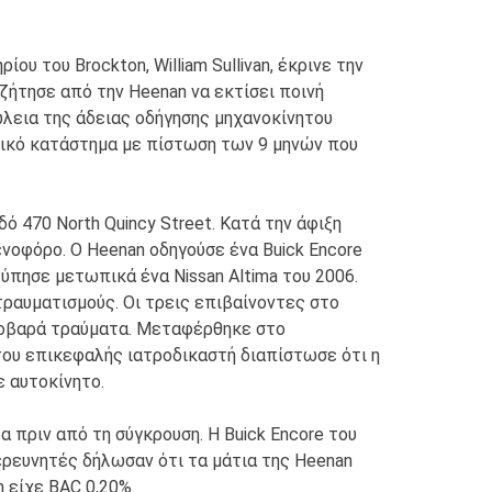
υ του Brockton, William Sullivan, έκρινε την
ζήτησε από την Heenan να εκτίσει ποινή
λεια της άδειας οδήγησης μηχανοκίνητου
ιστικό κατάστημα με πίστωση των 9 μηνών που
ό 470 North Quincy Street. Κατά την άφιξη
νοφόρο. Ο Heenan οδηγούσε ένα Buick Encore
ύπησε μετωπικά ένα Nissan Altima του 2006.
τραυματισμούς. Οι τρεις επιβαίνοντες στο
 σοβαρά τραύματα. Μεταφέρθηκε στο
 του επικεφαλής ιατροδικαστή διαπίστωσε ότι η
 αυτοκίνητο.
 πριν από τη σύγκρουση. Η Buick Encore του
 ερευνητές δήλωσαν ότι τα μάτια της Heenan
n είχε BAC 0,20%.