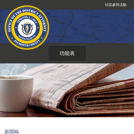
跳
社區參與活動
到
內
容
功能表
新聞稿