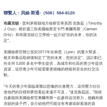
聯繫人：貝絲·斯通-（508）584-8120
布羅克頓
- 普利茅斯縣地方檢察官蒂莫西·克魯茲（Timothy
J. Cruz）將於週三與美國檢察官卡門·奧爾蒂斯（Carmen
Ortiz）和布羅克頓公立學校一起介紹“你的未來，你的決
定”。
美國檢察官辦公室於2011年在林恩（Lynn）的重大幫派，
槍支和毒品取締後制定了“您的未來，您的決定”。該計劃已
向全州 5,000 多名中學生提供，為城市和社區的青少年提供
資源，這些青少年可能需要更積極的榜樣和安全的社交活
動。
“今天的青少年面臨著難以想像的社會壓力，這些壓力往往
使他們的目標和夢想看起來遙不可及，”達克魯茲說。“我很
自豪能與美國檢察官奧爾蒂斯一起參與這項努力，接觸布羅
克頓的孩子們，並介紹他們可能沒有考慮或探索過的資