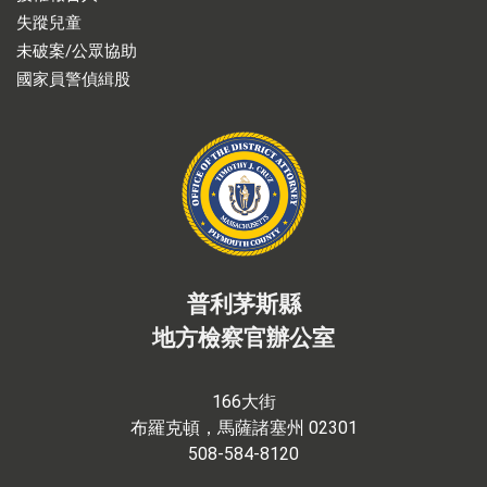
失蹤兒童
未破案/公眾協助
國家員警偵緝股
普利茅斯縣
地方檢察官辦公室
166大街
布羅克頓，馬薩諸塞州 02301
508-584-8120