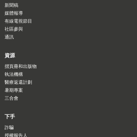
新聞稿
媒體報導
有線電視節目
社區參與
通訊
資源
摺頁冊和出版物
執法機構
醫療返還計劃
暑期專案
三合會
下手
詐騙
授權報告人