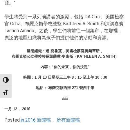
源。”
學生將受到一系列演講者的激勵，包括 DA Cruz、美國檢察
官 Ortiz、布羅克頓學校總監 Kathleen A. Smith 和演講嘉賓
Lashon Amado。之後，學生們將前往一個集市，在那裡，
廣泛的地區組織將為孩子們提供他們的活動和資源。
世衛組織：達·克魯茲，美國檢察官奧爾蒂斯，
布羅克頓公立學校校長凱薩琳·史密斯（KATHLEEN A. SMITH）
內容：“你的未來，你的決定”
時間：1 月 13 日星期三上午 8：15 至上午 10：30
TOGGLE HIGH CONTRAST
地點： 布羅克頓西街 271 號西中學
TOGGLE FONT SIZE
###
一月 12， 2016
Posted
in 2016 新聞稿
，
所有新聞稿