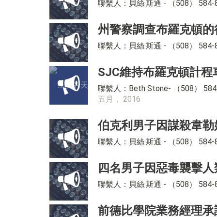
聯繫人：貝絲·斯通 - （508） 
州警察調查布羅克頓的
聯繫人：貝絲·斯通 - （508） 5
SJC維持布羅克頓計
聯繫人：Beth Stone- （508
五月， 2016
伯克利男子因謀殺韋勒
聯繫人：貝絲·斯通 - （508） 58
四名男子因惡毒襲擊人
聯繫人：貝絲·斯通 - （508） 5
前德比學院業務經理承認從