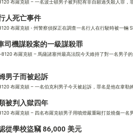
584-8120 布羅克頓 – 一名波士頓男子被判犯有非自願過失殺人罪
行人死亡事件
84-8120 布羅克頓 - 州警察偵探正在調查一名行人在行駛時被一輛 S
程車司機謀殺案的一級謀殺罪
） 584-8120 布羅克頓 – 馬薩諸塞州最高法院今天維持了對一名男子
姆男子而被起訴
4-8120 布羅克頓 – 一名伯克利男子今天被起訴，罪名是他在韋勒姆開槍
類被判入獄四年
84-8120 布羅克頓 – 四名布羅克頓男子用噴燈嚴重毆打並燒傷一名男子
學校盜竊 86,000 美元