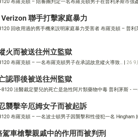
4-8120 布羅克頓 – 陪審團判定一名布羅克頓男子在普利茅斯市強姦並嚴
和 Verizon 聯手打擊家庭暴力
84-8120 回收用過的舊手機來説明家庭暴力受害者 布羅克頓 – 普利茅
縱火而被送往州立監獄
4-8120 布羅克頓 – 一名布羅克頓男子在承認故意縱火導致... |
26 
亡認罪後被送往州監獄
） 584-8120 法醫裁定嬰兒的死亡是急性阿片類藥物中毒 普利茅斯 -
忍襲擊辛厄姆女子而被起訴
8120 布羅克頓 – 一名波士頓男子因襲擊和性侵犯一名 Hingham 婦女而
路駕車槍擊親戚中的作用而被判刑