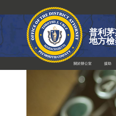
跳
到
內
容
普利茅
地方檢
關於辦公室
援助