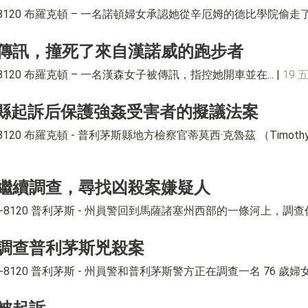
-8120 布羅克頓 – 一名諾頓婦女承認她從辛厄姆的德比學院偷走了 86,
傳訊，撞死了來自漢諾威的跑步者
4-8120 布羅克頓 – 一名漢森女子被傳訊，指控她開車並在... |
19 
利茅斯縣起訴后保護強姦受害者的擬議法案
4-8120 布羅克頓 - 普利茅斯縣地方檢察官蒂莫西·克魯茲 （Timot
繼續調查，尋找凶殺案嫌疑人
 584-8120 普利茅斯 - 州員警回到馬薩諸塞州西部的一條河上，調查仍在繼
調查普利茅斯兇殺案
 584-8120 普利茅斯 - 州員警和普利茅斯警方正在調查一名 76 歲婦