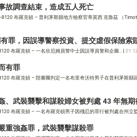
事故調查結束，造成五人死亡
 584-8120 布羅克頓 – 普利茅斯縣地方檢察官蒂莫西·克魯茲 （Timo
士被判有罪，因誤導警察投資、提交虛假保險索
4-8120 布羅克頓 – 一名欣厄姆員警中士因誤導員警和企圖... |
01 
而有罪
84-8120 布羅克頓 – 陪審團判定一名布里奇沃特男子在普利茅斯縣區
、武裝襲擊和謀殺婦女被判處 43 年無期
84-8120 布羅克頓 – 一名布羅克頓男子因殘忍的罪行被判處在州立
嚴重強姦罪，武裝襲擊謀殺罪