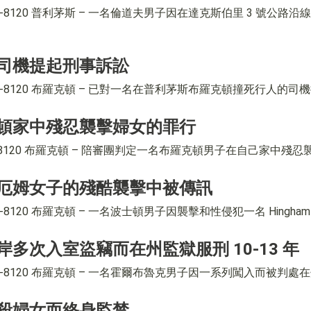
） 584-8120 普利茅斯 – 一名倫道夫男子因在達克斯伯里 3 號公路
司機提起刑事訴訟
 584-8120 布羅克頓 – 已對一名在普利茅斯布羅克頓撞死行人的司機提起
頓家中殘忍襲擊婦女的罪行
4-8120 布羅克頓 – 陪審團判定一名布羅克頓男子在自己家中殘忍襲擊
厄姆女子的殘酷襲擊中被傳訊
584-8120 布羅克頓 – 一名波士頓男子因襲擊和性侵犯一名 Hingham 婦
多次入室盜竊而在州監獄服刑 10-13 年
584-8120 布羅克頓 – 一名霍爾布魯克男子因一系列闖入而被判處在州立監獄
殺婦女而終身監禁