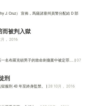
thy J. Cruz） 宣佈，馬薩諸塞州員警分配給 D 部
賠而被判入獄
12月， 2016
一名布羅克頓男子的致命刺傷案中被定罪...... |
07
徒刑
監獄服刑 43 年至終身監禁。 |
28 10月， 2016