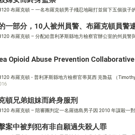
4-8120 布羅克頓 – 一名布羅克頓男子殘忍地毆打並留下五個孩子的母
的一部分，10人被州員警、布羅克頓員警
84-8120 布羅克頓 – 分配給普利茅斯縣地方檢察官辦公室的州員警
Area Opioid Abuse Prevention Col
4-8120 布羅克頓 - 普利茅斯縣地方檢察官蒂莫西·克魯茲 （Timot
016
克頓兄弟姐妹而終身服刑
-8120 布羅克頓 – 陪審團判定一名羅德島男子因 2010 年謀殺一對兄弟
擊案中被判犯有非自願過失殺人罪