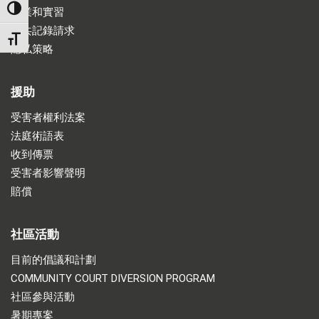
TOGGLE HIGH CONTRAST
就業和實習
公共記錄請求
TOGGLE FONT SIZE
隱私策略
援助
受害者權利法案
法庭術語表
收到傳票
受害者影響聲明
賠償
社區活動
目前的倡議和計劃
COMMUNITY COURT DIVERSION PROGRAM
社區參與活動
暑期專案