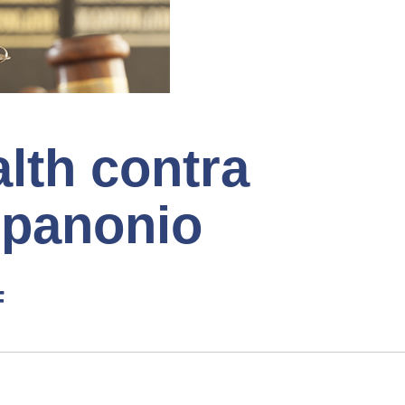
th contra
mpanonio
F