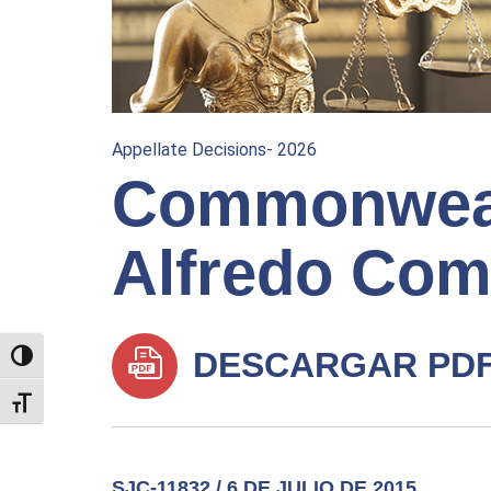
Appellate Decisions- 2026
Commonweal
Alfredo Co
DESCARGAR PD
TOGGLE HIGH CONTRAST
TOGGLE FONT SIZE
SJC-11832 / 6 DE JULIO DE 2015