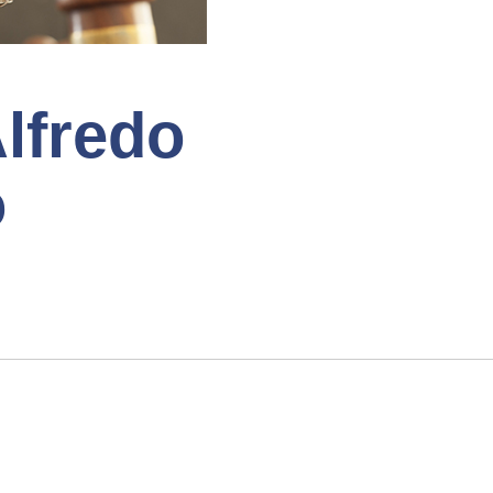
lfredo
o