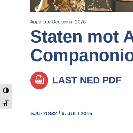
Appellate Decisions- 2026
Staten mot A
Companoni
LAST NED PDF
TOGGLE HIGH CONTRAST
TOGGLE FONT SIZE
SJC-11832 / 6. JULI 2015