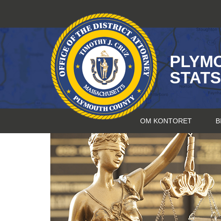
Hopp
til
innhold
PLYM
STAT
OM KONTORET
B