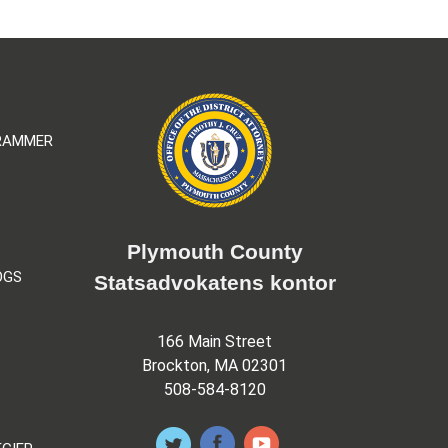
GRAMMER
Plymouth County
OGS
Statsadvokatens kontor
166 Main Street
Brockton, MA 02301
508-584-8120