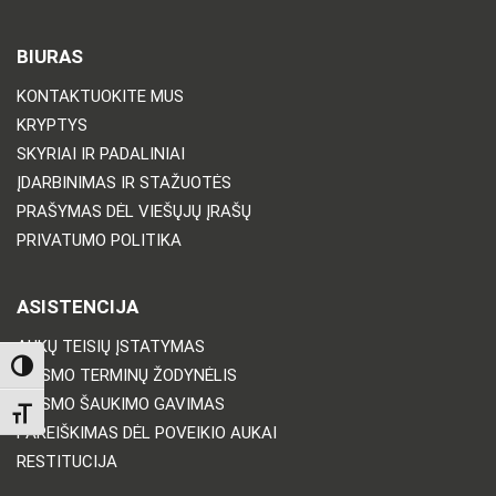
BIURAS
KONTAKTUOKITE MUS
KRYPTYS
SKYRIAI IR PADALINIAI
ĮDARBINIMAS IR STAŽUOTĖS
PRAŠYMAS DĖL VIEŠŲJŲ ĮRAŠŲ
PRIVATUMO POLITIKA
ASISTENCIJA
AUKŲ TEISIŲ ĮSTATYMAS
TOGGLE HIGH CONTRAST
TEISMO TERMINŲ ŽODYNĖLIS
TEISMO ŠAUKIMO GAVIMAS
TOGGLE FONT SIZE
PAREIŠKIMAS DĖL POVEIKIO AUKAI
RESTITUCIJA